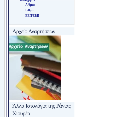
Καθηγητές
Α/θμια
Β/θμια
ΕΕΠ/ΕΒΠ
Αρχείο Αναρτήσεων
Άλλα Ιστολόγια της Ράνιας
Χιουρέα