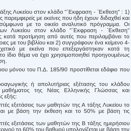
 τάξης Λυκείου στον κλάδο "`Εκφραση - `Εκθεση" : 1)
ς παρεμφερείς με εκείνες που ήδη έχουν διδαχθεί και
σύμφωνα με το οικείο αναλυτικό πρόγραμμα. Οι
ων Λυκείου στον κλάδο "`Εκφραση - `Εκθεση"
ς κατά προτίμηση από αυτές που περιλαμβάνει το
οιες με του βιβλίου και 2) συγγράφουν ένα κείμενο 4-
ετικό με εκείνα που επεξεργάστηκαν κατά τη
 το ίδιο θέμα να έχει χρησιμοποιηθεί προηγουμένως
ση.
θρου μόνου του Π.Δ. 185/90 προστίθεται εδάφιο που
οαγωγικής ή απολυτήριας εξέτασης του κλάδου
 μαθήματος της Νέας Ελληνικής Γλώσσας και
ς εξής:
πτές εξετάσεις των μαθητών της Α τάξης Λυκείου το
αι με βάση την έκθεση και το 50% με βάση τις
πτές εξετάσεις των μαθητών της Β τάξης ημερήσιου
περινού το 60% του βαθμού υπολογίζεται με βάση την