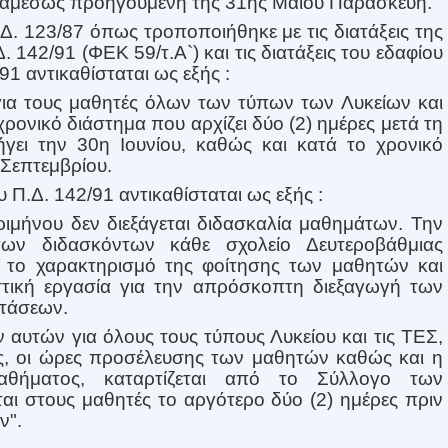
ν αμέσως προηγούμενη της 31ης Μαίου Παρασκευή.
 Δ. 123/87 όπως τροποποιήθηκε με τις διατάξεις της
 142/91 (ΦΕΚ 59/τ.Α`) και τις διατάξεις του εδαφίου
91 αντικαθίσταται ως εξής :
ς για τους μαθητές όλων των τύπων των Λυκείων και
χρονικό διάστημα που αρχίζει δύο (2) ημέρες μετά τη
ήγει την 30η Ιουνίου, καθώς και κατά το χρονικό
 Σεπτεμβρίου.
 Π.Δ. 142/91 αντικαθίσταται ως εξής :
τριμήνου δεν διεξάγεται διδασκαλία μαθημάτων. Την
ων διδασκόντων κάθε σχολείο Δευτεροβάθμιας
α το χαρακτηρισμό της φοίτησης των μαθητών και
τική εργασία για την απρόσκοπτη διεξαγωγή των
τάσεων.
αυτών για όλους τους τύπους Λυκείου και τις ΤΕΣ,
ες, οι ώρες προσέλευσης των μαθητών καθώς και η
μαθήματος, καταρτίζεται από το Σύλλογο των
αι στους μαθητές το αργότερο δύο (2) ημέρες πριν
ν".