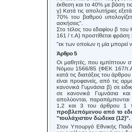
έκθεση και το 40% με βάση τι
γ) Κατά τις απολυτήριες εξετ
70% του βαθμού υπολογίζετ
ασκήσεις".
Στο τέλος του εδαφίου β του
161 / τ.Α) προστίθεται φράση 
"εκ των οποίων η μία μπορεί 
Άρθρο 5
Οι μαθητές, που εμπίπτουν σ
Νόμου 1566/85 (ΦΕΚ 167/τ.
κατά τις διατάξεις του άρθρο
είναι προφανείς, από τις αρμ
κανονικά Γυμνάσια β) σε ειδι
σε κανονικά Γυμνάσια και
απολύονται, παραπέμπονται 
1,2 και 3 του άρθρου 1 
προβλεπόμενου από το εδά
"τουλάχιστον δώδεκα (12)".
Στον Υπουργό Εθνικής Παιδε