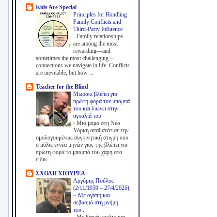
Kids Are Special
Principles for Handling
Family Conflicts and
Third-Party Influence
-
Family relationships
are among the most
rewarding—and
sometimes the most challenging—
connections we navigate in life. Conflicts
are inevitable, but how ...
Teacher for the Blind
Μωράκι βλέπει για
πρώτη φορά τον μπαμπά
του και λιώνει στην
αγκαλιά του
-
Μια μαμά στη Νέα
Υόρκη απαθανάτισε την
ομολογουμένως συγκινητική στιγμή που
ο μόλις εννέα μηνών γιος της βλέπει για
πρώτη φορά το μπαμπά του χάρη στα
ειδικ...
ΣΧΟΛΗ ΧΙΟΥΡΕΑ
Αργύρης Πούλος
(2/11/1959 – 27/4/2026)
~ Με αγάπη και
σεβασμό στη μνήμη
του...