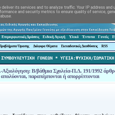
deliver its services and to analyze traffic. Your IP address and
formance and security metrics to ensure quality of service, ge
 abuse.
Επιμορφωτικές Δράσεις
Ειδική Αγωγή
Υλικό
Έντυπα
Γονείς
Ε
Προβλήματα Όρασης
Διάφορα Θέματα
Εκπαιδευτικές Διευθύνσεις
RSS
 ΣΥΜΒΟΥΛΕΥΤΙΚΗ ΓΟΝΕΩΝ *
 ΥΓΕΙΑ:ΨΥΧΙΚΗ/ΣΩΜΑΤΙΚΗ
ιολόγηση: Β/βάθμια Σχολεία-Π.Δ. 191/1992 άρθρ
απολύονται, παραπέμπονται ή απορρίπτονται