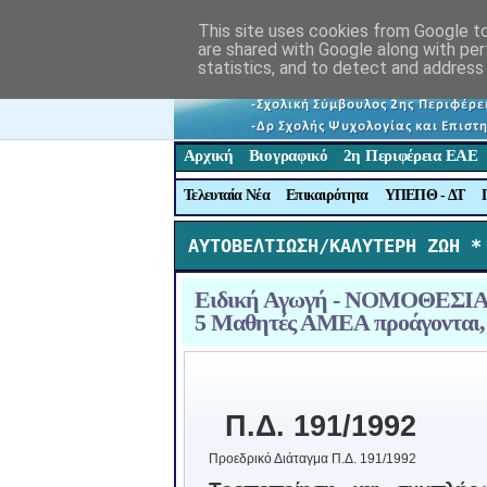
This site uses cookies from Google to 
are shared with Google along with per
statistics, and to detect and address
Αρχική
Βιογραφικό
2η Περιφέρεια ΕΑΕ
Τελευταία Νέα
Επικαιρότητα
ΥΠΕΠΘ - ΔΤ
ΑΥΤΟΒΕΛΤΙΩΣΗ/ΚΑΛΥΤΕΡΗ ΖΩΗ *
Ειδική Αγωγή - ΝΟΜΟΘΕΣΙΑ-Αξ
5 Μαθητές ΑΜΕΑ προάγονται, 
Π.Δ. 191/1992
Προεδρικό Διάταγμα Π.Δ. 191/1992