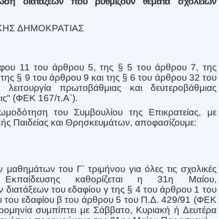
ση διατάξεων που ρυθμίζουν θέματα σχολείων
ΚΗΣ ΔΗΜΟΚΡΑΤΙΑΣ
άφου 11 του άρθρου 5, της § 5 του άρθρου 7, της
ης § 9 του άρθρου 9 και της § 6 του άρθρου 32 του
λειτουργία πρωτοβάθμιας και δευτεροβάθμιας
ις" (ΦΕΚ 167/τ.Α`).
ωμοδότηση του Συμβουλίου της Επικρατείας, με
ής Παιδείας και Θρησκευμάτων, αποφασίζουμε:
 μαθημάτων του Γ` τριμήνου για όλες τις σχολικές
ς Εκπαίδευσης καθορίζεται η 31η Μαίου,
 διατάξεων του εδαφίου γ της § 4 του άρθρου 1 του
αι του εδαφίου β του άρθρου 5 του Π.Δ. 429/91 (ΦΕΚ
ρομηνία συμπίπτει με Σάββατο, Κυριακή ή Δευτέρα