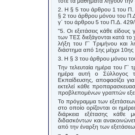
τότε τα μαθήματα λήγουν τη
2. Η § 5 του άρθρου 1 του Π.
§ 2 του άρθρου μόνου του Π.Δ.
γ΄ του άρθρου 5 του Π.Δ. 429/
"5. Οι εξετάσεις κάθε είδου
των ΤΕΣ διεξάγονται κατά το 
λήξη του Γ` Τριμήνου και λ
διάστημα από 1ης μέχρι 10ης
3. Η § 3 του άρθρου μόνου του
Την τελευταία ημέρα του Γ` 
ημέρα αυτή ο Σύλλογος τ
Εκπαίδευσης, αποφασίζει γι
εκτελεί κάθε προπαρασκευασ
προβλεπομένων γραπτών εξε
Το πρόγραμμα των εξετάσεων 
στο οποίο ορίζονται οι ημέρ
διάρκεια εξέτασης κάθε 
διδασκόντων και ανακοινώνετ
από την έναρξη των εξετάσεω