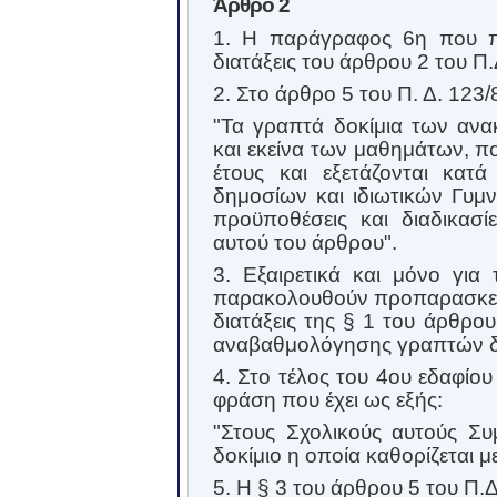
Άρθρο 2
1. Η παράγραφος 6η που π
διατάξεις του άρθρου 2 του Π.
2. Στο άρθρο 5 του Π. Δ. 123
"Τα γραπτά δοκίμια των ανα
και εκείνα των μαθημάτων, π
έτους και εξετάζονται κατά
δημοσίων και ιδιωτικών Γυμν
προϋποθέσεις και διαδικασ
αυτού του άρθρου".
3. Εξαιρετικά και μόνο για
παρακολουθούν προπαρασκευ
διατάξεις της § 1 του άρθρο
αναβαθμολόγησης γραπτών δοκ
4. Στο τέλος του 4ου εδαφίου
φράση που έχει ως εξής:
"Στους Σχολικούς αυτούς Σ
δοκίμιο η οποία καθορίζεται 
5. Η § 3 του άρθρου 5 του Π.Δ