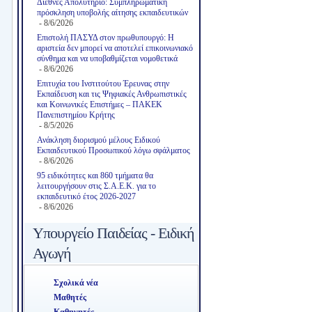
Διεθνές Απολυτήριο: Συμπληρωματική
πρόσκληση υποβολής αίτησης εκπαιδευτικών
- 8/6/2026
Επιστολή ΠΑΣΥΔ στον πρωθυπουργό: Η
αριστεία δεν μπορεί να αποτελεί επικοινωνιακό
σύνθημα και να υποβαθμίζεται νομοθετικά
- 8/6/2026
Επιτυχία του Ινστιτούτου Έρευνας στην
Εκπαίδευση και τις Ψηφιακές Ανθρωπιστικές
και Κοινωνικές Επιστήμες – ΠΑΚΕΚ
Πανεπιστημίου Κρήτης
- 8/5/2026
Ανάκληση διορισμού μέλους Ειδικού
Εκπαιδευτικού Προσωπικού λόγω σφάλματος
- 8/6/2026
95 ειδικότητες και 860 τμήματα θα
λειτουργήσουν στις Σ.Α.Ε.Κ. για το
εκπαιδευτικό έτος 2026-2027
- 8/6/2026
Υπουργείο Παιδείας - Ειδική
Αγωγή
Σχολικά νέα
Μαθητές