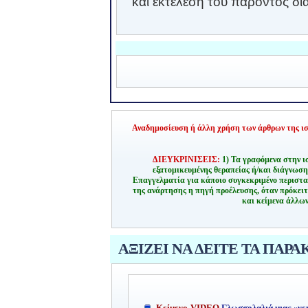
και εκτέλεση του παρόντος δι
Αναδημοσίευση ή άλλη χρήση των άρθρων της ιστ
ΔΙΕΥΚΡΙΝΙΣΕΙΣ:
1) Τα γραφόμενα στην ι
εξατομικευμένης θεραπείας ή/και διάγνωσ
Επαγγελματία για κάποιο συγκεκριμένο περιστα
της ανάρτησης η πηγή προέλευσης, όταν πρόκειτ
και κείμενα άλλων
ΑΞΙΖΕΙ ΝΑ ΔΕΙΤΕ ΤΑ ΠΑΡΑ