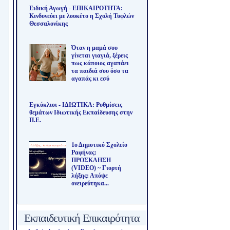
Ειδική Αγωγή - ΕΠΙΚΑΙΡΟΤΗΤΑ:
Κινδυνεύει με λουκέτο η Σχολή Τυφλών
Θεσσαλονίκης
Όταν η μαμά σου
γίνεται γιαγιά, ξέρεις
πως κάποιος αγαπάει
τα παιδιά σου όσο τα
αγαπάς κι εσύ
Εγκύκλιοι - ΙΔΙΩΤΙΚΑ: Ρυθμίσεις
θεμάτων Ιδιωτικής Εκπαίδευσης στην
Π.Ε.
1ο Δημοτικό Σχολείο
Ραφήνας:
ΠΡΟΣΚΛΗΣΗ
(VIDEO) ~ Γιορτή
λήξης: Απόψε
ονειρεύτηκα...
Εκπαιδευτική Επικαιρότητα