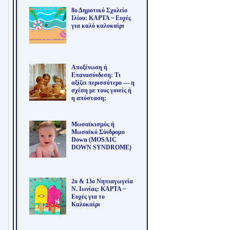
8ο Δημοτικό Σχολείο
Ιλίου: ΚΑΡΤΑ ~ Ευχές
για καλό καλοκαίρι
Αποξένωση ή
Επανασύνδεση: Τι
αξίζει περισσότερο — η
σχέση με τους γονείς ή
η απόσταση;
Μωσαϊκισμός ή
Μωσαϊκό Σύνδρομο
Down (MOSAIC
DOWN SYNDROME)
2ο & 13ο Νηπιαγωγεία
Ν. Ιωνίας: ΚΑΡΤΑ ~
Ευχές για το
Καλοκαίρι