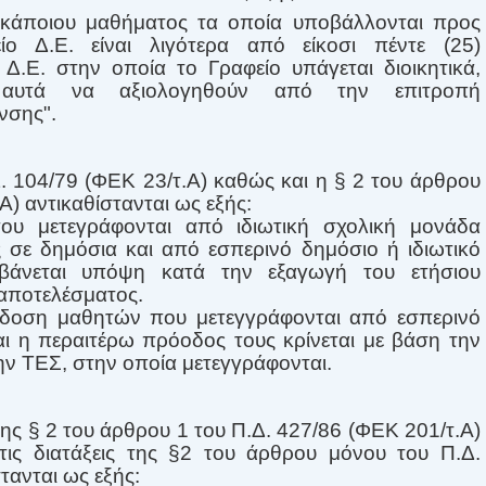
 κάποιου μαθήματος τα οποία υποβάλλονται προς
ο Δ.Ε. είναι λιγότερα από είκοσι πέντε (25)
 Δ.Ε. στην οποία το Γραφείο υπάγεται διοικητικά,
α αυτά να αξιολογηθούν από την επιτροπή
νσης".
. 104/79 (ΦΕΚ 23/τ.Α) καθώς και η § 2 του άρθρου
Α) αντικαθίστανται ως εξής:
υ μετεγράφονται από ιδιωτική σχολική μονάδα
 σε δημόσια και από εσπερινό δημόσιο ή ιδιωτικό
βάνεται υπόψη κατά την εξαγωγή του ετήσιου
αποτελέσματος.
ίδοση μαθητών που μετεγγράφονται από εσπερινό
ι η περαιτέρω πρόοδος τους κρίνεται με βάση την
ην ΤΕΣ, στην οποία μετεγγράφονται.
 της § 2 του άρθρου 1 του Π.Δ. 427/86 (ΦΕΚ 201/τ.Α)
ις διατάξεις της §2 του άρθρου μόνου του Π.Δ.
τανται ως εξής: