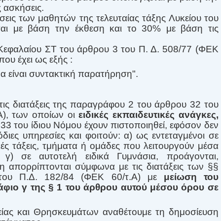
ς ασκήσεις.
άσεις των μαθητών της τελευταίας τάξης Λυκείου του
αι με βάση την έκθεση και το 30% με βάση τις
 Κεφαλαίου ΣΤ του άρθρου 3 του Π. Δ. 508/77 (ΦΕΚ
που έχει ως εξής :
να είναι συντακτική παρατήρηση".
τις διατάξεις της παραγράφου 2 του άρθρου 32 του
Α), των οποίων οι
ειδικές εκπαιδευτικές ανάγκες,
υ 33 του ίδιου Νόμου έχουν πιστοποιηθεί, εφόσον δεν
όδιες υπηρεσίες και φοιτούν: α) ως εντεταγμένοι σε
κές τάξεις, τμήματα ή ομάδες που λειτουργούν μέσα
 γ) σε αυτοτελή ειδικά Γυμνάσια, προάγονται,
η απορρίπτονται σύμφωνα με τις διατάξεις των §§
του Π.Δ. 182/84 (ΦΕΚ 60/τ.Α) με
μείωση του
φιο γ της § 1 του άρθρου αυτού μέσου όρου σε
ίας και Θρησκευμάτων αναθέτουμε τη δημοσίευση