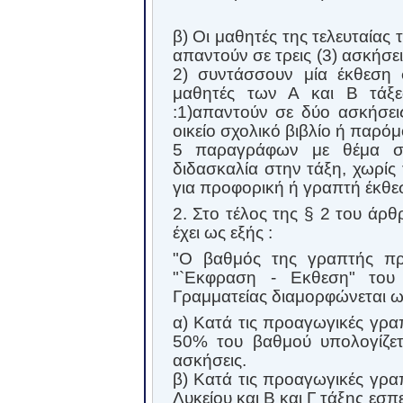
β) Οι μαθητές της τελευταίας
απαντούν σε τρεις (3) ασκήσει
2) συντάσσουν μία έκθεση 
μαθητές των Α και Β τάξε
:1)απαντούν σε δύο ασκήσει
οικείο σχολικό βιβλίο ή παρόμ
5 παραγράφων με θέμα σχ
διδασκαλία στην τάξη, χωρίς
για προφορική ή γραπτή έκθε
2. Στο τέλος της § 2 του άρ
έχει ως εξής :
"Ο βαθμός της γραπτής πρ
"`Εκφραση - Εκθεση" του
Γραμματείας διαμορφώνεται ω
α) Κατά τις προαγωγικές γρα
50% του βαθμού υπολογίζετ
ασκήσεις.
β) Κατά τις προαγωγικές γρα
Λυκείου και Β και Γ τάξης εσ