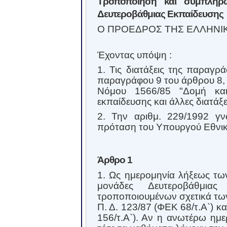
Τροποποίηση και συμπλήρω
Δευτεροβάθμιας Εκπαίδευσης
Ο ΠΡΟΕΔΡΟΣ ΤΗΣ ΕΛΛΗΝΙ
Έχοντας υπόψη :
1. Τις διατάξεις της παραγρ
παραγράφου 9 του άρθρου 8, τ
Νόμου 1566/85 "Δομή και 
εκπαίδευσης και άλλες διατάξε
2. Την αριθμ. 229/1992 γν
πρόταση του Υπουργού Εθνικ
Άρθρο 1
1. Ως ημερομηνία λήξεως των
μονάδες Δευτεροβάθμια
τροποποιουμένων σχετικά των
Π. Δ. 123/87 (ΦΕΚ 68/τ.Α`) κ
156/τ.Α`). Αν η ανωτέρω ημε