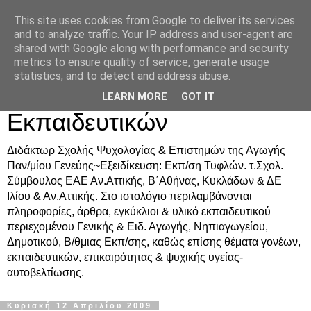
This site uses cookies from Google to deliver its services
Δρ. Ράνια Χιουρέα-
and to analyze traffic. Your IP address and user-agent are
shared with Google along with performance and security
Συμβουλευτική &
metrics to ensure quality of service, generate usage
statistics, and to detect and address abuse.
Υποστήριξη Γονέων &
LEARN MORE
GOT IT
Εκπαιδευτικών
Διδάκτωρ Σχολής Ψυχολογίας & Επιστημών της Αγωγής
Παν/μίου Γενεύης~Εξειδίκευση: Εκπ/ση Τυφλών. τ.Σχολ.
Σύμβουλος ΕΑΕ Αν.Αττικής, Β΄Αθήνας, Κυκλάδων & ΔΕ
Ιλίου & Αν.Αττικής. Στο ιστολόγιο περιλαμβάνονται
πληροφορίες, άρθρα, εγκύκλιοι & υλικό εκπαιδευτικού
περιεχομένου Γενικής & Ειδ. Αγωγής, Νηπιαγωγείου,
Δημοτικού, Β/θμιας Εκπ/σης, καθώς επίσης θέματα γονέων,
εκπαιδευτικών, επικαιρότητας & ψυχικής υγείας-
αυτοβελτίωσης.
Κυριακή 12 Απριλίου 2009