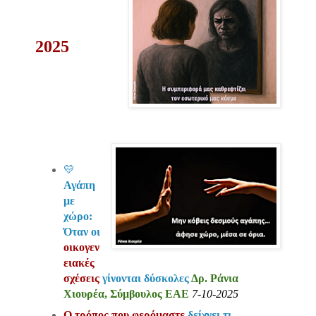
2025
💛
Αγάπη
με
χώρο:
Όταν οι
οικογεν
ειακές
σχέσεις
γίνονται δύσκολες
Δρ. Ράνια
Χιουρέα, Σύμβουλος ΕΑΕ
7-10-2025
Ο τρόπος που φερόμαστε
δείχνει τι