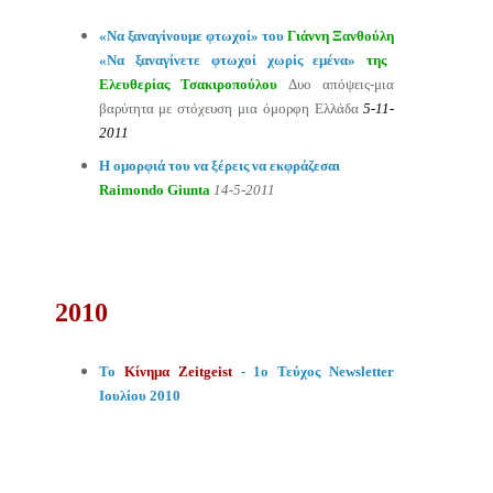
«Να ξαναγίνουμε φτωχοί»
του
Γιάννη Ξανθούλη
«Να ξαναγίνετε φτωχοί χωρίς εμένα»
της
Ελευθερίας Τσακιροπούλου
Δυο απόψεις-μια
βαρύτητα με στόχευση μια όμορφη Ελλάδα
5-11-
2011
Η ομορφιά του να ξέρεις να εκφράζεσαι
Raimondo Giunta
14-5-2011
2010
Το
Κίνημα
Zeitgeist
- 1
o
Τεύχος
Newsletter
Ιουλίου 2010