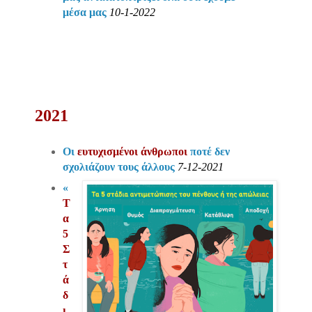
μέσα μας
10-1-2022
2021
Οι
ευτυχισμένοι άνθρωποι
ποτέ δεν
σχολιάζουν τους άλλους
7-12-2021
«
Τ
α
5
Σ
τ
ά
δ
ι