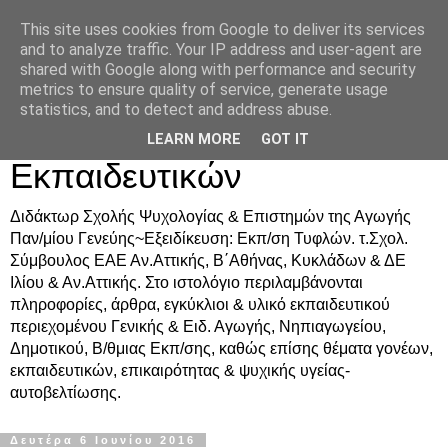
This site uses cookies from Google to deliver its services
Δρ. Ράνια Χιουρέα-
and to analyze traffic. Your IP address and user-agent are
shared with Google along with performance and security
Συμβουλευτική &
metrics to ensure quality of service, generate usage
statistics, and to detect and address abuse.
Υποστήριξη Γονέων &
LEARN MORE
GOT IT
Εκπαιδευτικών
Διδάκτωρ Σχολής Ψυχολογίας & Επιστημών της Αγωγής
Παν/μίου Γενεύης~Εξειδίκευση: Εκπ/ση Τυφλών. τ.Σχολ.
Σύμβουλος ΕΑΕ Αν.Αττικής, Β΄Αθήνας, Κυκλάδων & ΔΕ
Ιλίου & Αν.Αττικής. Στο ιστολόγιο περιλαμβάνονται
πληροφορίες, άρθρα, εγκύκλιοι & υλικό εκπαιδευτικού
περιεχομένου Γενικής & Ειδ. Αγωγής, Νηπιαγωγείου,
Δημοτικού, Β/θμιας Εκπ/σης, καθώς επίσης θέματα γονέων,
εκπαιδευτικών, επικαιρότητας & ψυχικής υγείας-
αυτοβελτίωσης.
Δευτέρα 6 Ιουνίου 2016