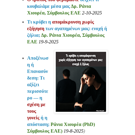
κουβαλάμε μέσα μας
Δρ. Ράνια
Χιουρέα, Σύμβουλος ΕΑΕ
2-10-2025
Τι κρύβει η
απομάκρυνση χωρίς
εξήγηση
των αγαπημένων μας: ενοχή ή
ζήλια;
Δρ. Ράνια Χιουρέα, Σύμβουλος
ΕΑΕ
19-9-2025
Αποξένωσ
η ή
Επανασύν
δεση: Τι
αξίζει
περισσότε
ρο — η
σχέση με
τους
γονείς
ή η
απόσταση;
Ράνια Χιουρέα (PhD)
Σύμβουλος ΕΑΕ)
19-8-2025
)