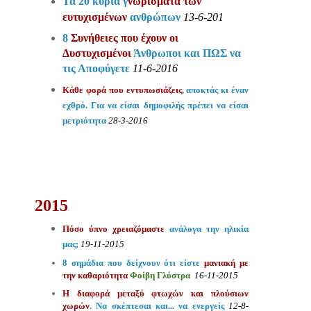
Τα 20 κύρια γ
νωρίσματα των
ευτυχισμένων
ανθρώπων
13-6-201
8
Συνήθειες που έχουν οι
Δυστυχισμένοι
Άνθρωποι και ΠΩΣ να
τις Αποφύγετε
11-6-2016
Κάθε φορά που εντυπωσιάζεις
, αποκτάς κι έναν
εχθρό. Για να είσαι δημοφιλής πρέπει να είσαι
μετριότητα
28-3-2016
2015
Πόσο ύπνο χρειαζόμαστε
ανάλογα την ηλικία
μας;
19-11-2015
8 σημάδια που δείχνουν ότι είστε
μανιακή με
την καθαριότητα
Φοίβη Γλύστρα
16-11-2015
Η διαφορά μεταξύ φτωχών και πλούσιων
χωρών
. Να σκέπτεσαι και... να ενεργείς
12-8-