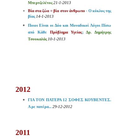
Μπερτζελέτος
21-1-2013
Βία στα ζώα = βία στον άνθρωπο
- Ο κύκλος της
βίας
14-1-2013
Ποιοι Είναι οι Δύο και Μοναδικοί Λόγοι Πίσω
από Κάθε
Πρόβλημα Υγείας
;
Δρ. Δημήτρης
Τσουκαλάς
10-1-2013
2012
ΓΙΑ ΤΟΝ ΠΑΤΕΡΑ 12 ΣΟΦΕΣ ΚΟΥΒΕΝΤΕΣ.
Α ρε πατέρα...
29-12-2012
2011