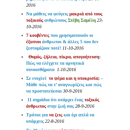
2016
Να μάθεις να φεύγεις
μακριά από τους
τοξικούς
ανθρώπους
Στέβη Σαμέλη
23-
10-2016
7 κουβέντες
που χρησιμοποιούν οι
έξυπνοι
άνθρωποι & άλλες 5 που δεν
ξεστομίζουν ποτέ!
11-10-2016
Θυμός, ζήλεια, πίκρα, απογοήτευση
:
Πώς να ελέγχετε τα αρνητικά
συναισθήματα
1-10-2016
Σε ενοχλεί
το ψέμα και η υποκρισία;
–
Μάθε πώς να τ’ αναγνωρίζεις και πώς
να προστατεύεσαι
30-9-2016
11 σημάδια ότι υπάρχει ένας
τοξικός
άνθρωπος
στην ζωή σας
28-9-2016
Τρόποι για
να ζεις
και όχι απλά να
υπάρχεις
22-8-2016