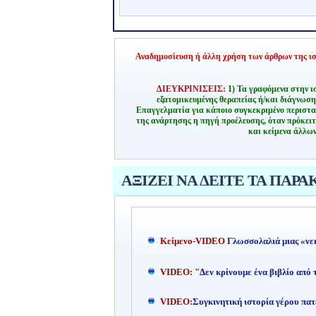
Αναδημοσίευση ή άλλη χρήση των άρθρων της ιστ
ΔΙΕΥΚΡΙΝΙΣΕΙΣ:
1) Τα γραφόμενα στην ι
εξατομικευμένης θεραπείας ή/και διάγνωσ
Επαγγελματία για κάποιο συγκεκριμένο περιστα
της ανάρτησης η πηγή προέλευσης, όταν πρόκειτ
και κείμενα άλλων
ΑΞΙΖΕΙ ΝΑ ΔΕΙΤΕ ΤΑ ΠΑΡΑ
Kείμενο-
VIDEO
Γλωσσολαλιά μιας «νε
VIDEO: "
Δεν κρίνουμε ένα βιβλίο από
VIDEO:
Συγκινητική ιστορία γέρου πατ