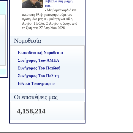
σεβασμό στη μνήμη
του...
-
Με βαριά καρδιά και
ανείπωτη θλίψη αποχαιρετούμε τον
αγαπημένο μας συμμαθητή και φίλο,
Αργύρη Πούλο. Ο Αργύρης έφυγε από
τη ζωή στις 27 Απριλίου 2026, ...
Νομοθεσία
Εκπαιδευτική Νομοθεσία
Συνήγορος Των ΑΜΕΑ
Συνήγορος Του Παιδιού
Συνήγορος Του Πολίτη
Εθνικό Τυπογραφείο
Οι επισκέψεις μας
4,158,214