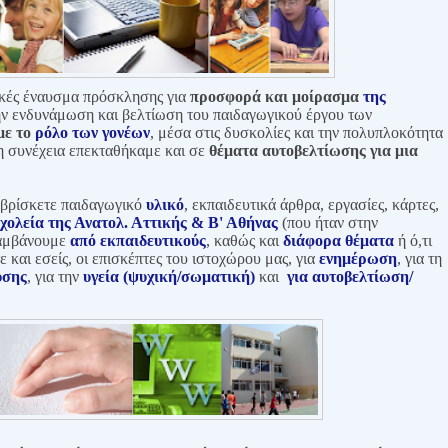
ρκές έναυσμα πρόσκλησης για
προσφορά και
μοίρασμα
της
ην ενδυνάμωση και βελτίωση του παιδαγωγικού έργου των
με το
ρόλο των γονέων
, μέσα στις δυσκολίες και την πολυπλοκότητα
η συνέχεια επεκταθήκαμε και σε
θέματα αυτοβελτίωσης για μια
α βρίσκετε παιδαγωγικό
υλικό
, εκπαιδευτικά άρθρα, εργασίες, κάρτες,
χολεία της Ανατολ. Αττικής & Β' Αθήνας
(που ήταν στην
λαμβάνουμε
από εκπαιδευτικούς
, καθώς και
διάφορα θέματα
ή ό,τι
ε και εσείς, οι επισκέπτες του ιστοχώρου μας, για
ενημέρωση
, για τη
υσης
, για την
υγεία (ψυχική/σωματική)
και
για αυτοβελτίωση/