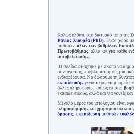
Καλώς ήλθατε στο δικτυακό τόπο της 
Ράνιας Χιουρέα (PhD).
Έναν χώρο με 
μαθητών
όλων των βαθμίδων
Εκπαίδ
Πρωτοβάθμιας,
αλλά και
για κάθε εν
αυτοβελτίωσης.
Η σελίδα φ
τιάχτηκε με σκοπό να δημι
συνεργασίας, προβληματισμού, μια ακόμ
ενδιαφέρουσα. Να δώσουμε τη δυνατό
εκπαίδευσης
γενικότερα,
να μπορείτε ν
άλλες πληροφορίες καθώς επίσης
βοηθ
εκπαιδευτικούς, αλλά και για γονείς κα
Μεγάλο μέρος του ιστολογίου είναι
αφι
πληροφόρησης
και
χρήσιμου υλικού
γ
όρασης
,
εκπαίδευση
μαθητών
τυφλώ