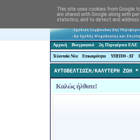
This site uses cookies from Google to 
are shared with Google along with per
statistics, and to detect and address
Αρχική
Βιογραφικό
2η Περιφέρεια ΕΑΕ
Τελευταία Νέα
Επικαιρότητα
ΥΠΕΠΘ - ΔΤ
ΑΥΤΟΒΕΛΤΙΩΣΗ/ΚΑΛΥΤΕΡΗ ΖΩΗ *
Καλώς ήλθατε!