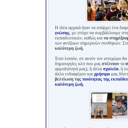
Η ιδέα αρχικά ήταν να υπάρχει ένα δια
γνώσης
, με στόχο να συμβάλλουμε στ
εκπαιδευτικών, καθώς και
να στηρίξου
των αντίξοων σημερινών συνθηκών. Στ
καλύτερη ζωή.
Έτσι λοιπόν, σε αυτόν τον ιστοχώρο θ
δημιουργίες κλπ που μας
στέλνουν
τα
σ
αρμοδιότητά μας), ή άλλα
σχολεία
, ή 
άλλο ενδιαφέρον και
χρήσιμο
μας δίνετ
βελτίωση της
ποιότητας της εκπαίδε
καλύτερη ζωή.