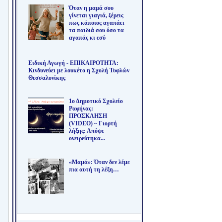
Όταν η μαμά σου
γίνεται γιαγιά, ξέρεις
πως κάποιος αγαπάει
τα παιδιά σου όσο τα
αγαπάς κι εσύ
Ειδική Αγωγή - ΕΠΙΚΑΙΡΟΤΗΤΑ:
Κινδυνεύει με λουκέτο η Σχολή Τυφλών
Θεσσαλονίκης
1ο Δημοτικό Σχολείο
Ραφήνας:
ΠΡΟΣΚΛΗΣΗ
(VIDEO) ~ Γιορτή
λήξης: Απόψε
ονειρεύτηκα...
«Μαμά»: Όταν δεν λέμε
πια αυτή τη λέξη…