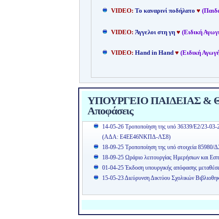
VIDEO:
Το καναρινί ποδήλατο
♥
(Παιδ
VIDEO:
Άγγελοι στη γη
♥
(Ειδική Αγωγ
VIDEO:
Hand in Hand
♥
(Ειδική Αγωγή
ΥΠΟΥΡΓΕΙΟ ΠΑΙΔΕΙΑΣ & ΘΡ
Αποφάσεις
14-05-26 Τροποποίηση της υπό 36339/Ε2/23-03-
(ΑΔΑ: Ε4ΕΕ46ΝΚΠΔ-ΛΣ8)
18-09-25 Τροποποίηση της υπό στοιχεία 85980/Δ
18-09-25 Ωράριο λειτουργίας Ημερήσιων και Εσπ
01-04-25 Έκδοση υπουργικής απόφασης μεταθέσ
15-05-23 Διεύρυνση Δικτύου Σχολικών Βιβλιοθη