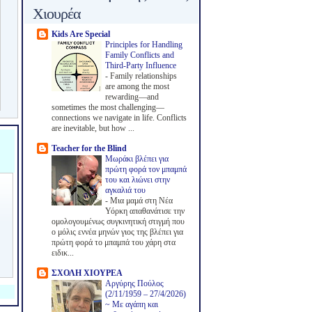
Χιουρέα
Kids Are Special
Principles for Handling
Family Conflicts and
Third-Party Influence
-
Family relationships
are among the most
rewarding—and
sometimes the most challenging—
connections we navigate in life. Conflicts
are inevitable, but how ...
Teacher for the Blind
Μωράκι βλέπει για
πρώτη φορά τον μπαμπά
του και λιώνει στην
αγκαλιά του
-
Μια μαμά στη Νέα
Υόρκη απαθανάτισε την
ομολογουμένως συγκινητική στιγμή που
ο μόλις εννέα μηνών γιος της βλέπει για
πρώτη φορά το μπαμπά του χάρη στα
ειδικ...
ΣΧΟΛΗ ΧΙΟΥΡΕΑ
Αργύρης Πούλος
(2/11/1959 – 27/4/2026)
~ Με αγάπη και