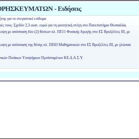
ΡΗΣΚΕΥΜΑΤΩΝ - Ειδήσεις
της για το στεγαστικό επίδομα
ειές τους: Σχεδόν 2,3 εκατ. ευρώ για τη φοιτητική στέγη στο Πανεπιστήμιο Θεσσαλίας
λυψη με απόσπαση δύο (2) θέσεων κλ. ΠΕ11 Φυσικής Αγωγής στο ΕΣ Βρυξέλλες ΙΙΙ, με
άλυψη με απόσπαση της θέσης κλ. ΠΕ03 Μαθηματικών στο ΕΣ Βρυξέλλες ΙΙΙ, με γλώσσα
ογικών Πινάκων Υποψήφιων Προϊσταμένων ΚΕ.Δ.Α.Σ.Υ.