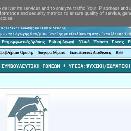
deliver its services and to analyze traffic. Your IP address and
formance and security metrics to ensure quality of service, ge
 abuse.
Επιμορφωτικές Δράσεις
Ειδική Αγωγή
Υλικό
Έντυπα
Γονείς
Ε
Προβλήματα Όρασης
Διάφορα Θέματα
Εκπαιδευτικές Διευθύνσεις
RSS
 ΣΥΜΒΟΥΛΕΥΤΙΚΗ ΓΟΝΕΩΝ *
 ΥΓΕΙΑ:ΨΥΧΙΚΗ/ΣΩΜΑΤΙΚΗ