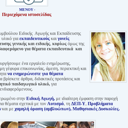
ΜΕΝΟΥ -
Περιεχόμενα ιστοσελίδας
Συμβούλου Ειδικής Αγωγής και Εκπαίδευσης
υλικό για
εκπαιδευτικούς
και
γονείς
ευσης
γενικής και ειδικής
,
κυρίως
όμως της
διαφερόμενο για θέματα εκπαιδευτικά και
ουργήσουμε ένα εργαλείο ενημέρωσης,
η γέφυρα επικοινωνίας, άμεση, περιεκτική και
τητα
να ενημερώνεστε
για θέματα
α βρίσκετε άρθρα, διδακτικές προτάσεις και
ητικό παιδαγωγικό υλικό,
για
ι ενδιαφερόμενους.
ερωμένο στην
Ειδική Αγωγή,
με ιδιαίτερη
έμφαση στην παροχή
ια θέματα
σχετικά με
τον
Αυτισμό
, τη
ΔΕΠ-Υ
,
Προβλήματα
ν
και με
χαμηλή όραση (αμβλυώπων), Μαθησιακές Δυσκολίες.