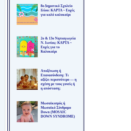
8ο Δημοτικό Σχολείο
Ιλίου: ΚΑΡΤΑ ~ Ευχές
για καλό καλοκαίρι
2ο & 13ο Νηπιαγωγεία
Ν. Ιωνίας: ΚΑΡΤΑ ~
Ευχές για το
Καλοκαίρι
Αποξένωση ή
Επανασύνδεση: Τι
αξίζει περισσότερο — η
σχέση με τους γονείς ή
η απόσταση;
Μωσαϊκισμός ή
Μωσαϊκό Σύνδρομο
Down (MOSAIC
DOWN SYNDROME)