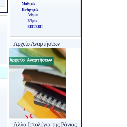
Μαθητές
Καθηγητές
Α/θμια
Β/θμια
ΕΕΠ/ΕΒΠ
Αρχείο Αναρτήσεων
Άλλα Ιστολόγια της Ράνιας