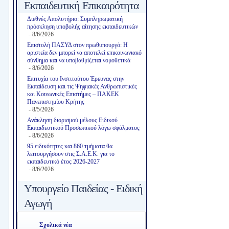
Εκπαιδευτική Επικαιρότητα
Διεθνές Απολυτήριο: Συμπληρωματική
πρόσκληση υποβολής αίτησης εκπαιδευτικών
- 8/6/2026
Επιστολή ΠΑΣΥΔ στον πρωθυπουργό: Η
αριστεία δεν μπορεί να αποτελεί επικοινωνιακό
σύνθημα και να υποβαθμίζεται νομοθετικά
- 8/6/2026
Επιτυχία του Ινστιτούτου Έρευνας στην
Εκπαίδευση και τις Ψηφιακές Ανθρωπιστικές
και Κοινωνικές Επιστήμες – ΠΑΚΕΚ
Πανεπιστημίου Κρήτης
- 8/5/2026
Ανάκληση διορισμού μέλους Ειδικού
Εκπαιδευτικού Προσωπικού λόγω σφάλματος
- 8/6/2026
95 ειδικότητες και 860 τμήματα θα
λειτουργήσουν στις Σ.Α.Ε.Κ. για το
εκπαιδευτικό έτος 2026-2027
- 8/6/2026
Υπουργείο Παιδείας - Ειδική
Αγωγή
Σχολικά νέα