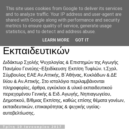
This site uses cookies from Google to deliver its services
Δρ. Ράνια Χιουρέα-
and to analyze traffic. Your IP address and user-agent are
shared with Google along with performance and security
Συμβουλευτική &
metrics to ensure quality of service, generate usage
statistics, and to detect and address abuse.
Υποστήριξη Γονέων &
LEARN MORE
GOT IT
Εκπαιδευτικών
Διδάκτωρ Σχολής Ψυχολογίας & Επιστημών της Αγωγής
Παν/μίου Γενεύης~Εξειδίκευση: Εκπ/ση Τυφλών. τ.Σχολ.
Σύμβουλος ΕΑΕ Αν.Αττικής, Β΄Αθήνας, Κυκλάδων & ΔΕ
Ιλίου & Αν.Αττικής. Στο ιστολόγιο περιλαμβάνονται
πληροφορίες, άρθρα, εγκύκλιοι & υλικό εκπαιδευτικού
περιεχομένου Γενικής & Ειδ. Αγωγής, Νηπιαγωγείου,
Δημοτικού, Β/θμιας Εκπ/σης, καθώς επίσης θέματα γονέων,
εκπαιδευτικών, επικαιρότητας & ψυχικής υγείας-
αυτοβελτίωσης.
Τρίτη 10 Ιανουαρίου 2017