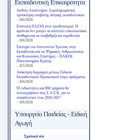
Εκπαιδευτική Επικαιρότητα
Διεθνές Απολυτήριο: Συμπληρωματική
πρόσκληση υποβολής αίτησης εκπαιδευτικών
- 8/6/2026
Επιστολή ΠΑΣΥΔ στον πρωθυπουργό: Η
αριστεία δεν μπορεί να αποτελεί επικοινωνιακό
σύνθημα και να υποβαθμίζεται νομοθετικά
- 8/6/2026
Επιτυχία του Ινστιτούτου Έρευνας στην
Εκπαίδευση και τις Ψηφιακές Ανθρωπιστικές
και Κοινωνικές Επιστήμες – ΠΑΚΕΚ
Πανεπιστημίου Κρήτης
- 8/5/2026
Ανάκληση διορισμού μέλους Ειδικού
Εκπαιδευτικού Προσωπικού λόγω σφάλματος
- 8/6/2026
95 ειδικότητες και 860 τμήματα θα
λειτουργήσουν στις Σ.Α.Ε.Κ. για το
εκπαιδευτικό έτος 2026-2027
- 8/6/2026
Υπουργείο Παιδείας - Ειδική
Αγωγή
Σχολικά νέα