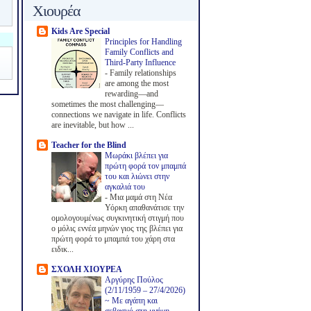
Χιουρέα
Kids Are Special
Principles for Handling
Family Conflicts and
Third-Party Influence
-
Family relationships
are among the most
rewarding—and
sometimes the most challenging—
connections we navigate in life. Conflicts
are inevitable, but how ...
Teacher for the Blind
Μωράκι βλέπει για
πρώτη φορά τον μπαμπά
του και λιώνει στην
αγκαλιά του
-
Μια μαμά στη Νέα
Υόρκη απαθανάτισε την
ομολογουμένως συγκινητική στιγμή που
ο μόλις εννέα μηνών γιος της βλέπει για
πρώτη φορά το μπαμπά του χάρη στα
ειδικ...
ΣΧΟΛΗ ΧΙΟΥΡΕΑ
Αργύρης Πούλος
(2/11/1959 – 27/4/2026)
~ Με αγάπη και