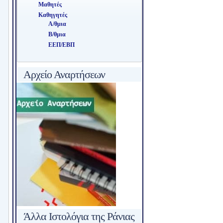
Μαθητές
Καθηγητές
Α/θμια
Β/θμια
ΕΕΠ/ΕΒΠ
Αρχείο Αναρτήσεων
Άλλα Ιστολόγια της Ράνιας