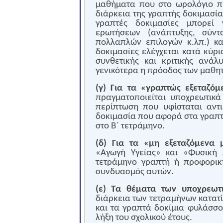
μαθήματα που στο ωρολόγιο πρ
διάρκεια της γραπτής δοκιμασία
γραπτές δοκιμασίες μπορεί 
ερωτήσεων (ανάπτυξης, σύντο
πολλαπλών επιλογών κ.λπ.) κα
δοκιμασίες ελέγχεται κατά κύρι
συνθετικής και κριτικής ανά
γενικότερα η πρόοδος των μαθη
(γ) Για τα «γραπτώς εξεταζό
πραγματοποιείται υποχρεωτικά
περίπτωση που υφίσταται αντ
δοκιμασία που αφορά στα γραπ
στο Β΄ τετράμηνο.
(δ) Για τα «μη εξεταζόμενα
«Αγωγή Υγείας» και «Φυσική 
τετράμηνο γραπτή ή προφορικ
συνδυασμός αυτών.
(ε) Τα θέματα των υποχρεωτ
διάρκεια των τετραμήνων κατατί
και τα γραπτά δοκίμια φυλάσσο
λήξη του σχολικού έτους.