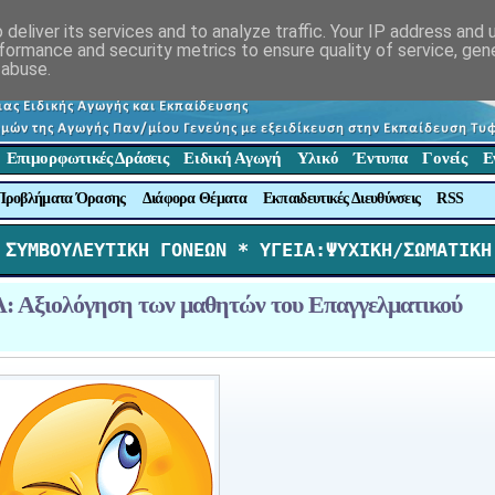
deliver its services and to analyze traffic. Your IP address and
formance and security metrics to ensure quality of service, ge
 abuse.
Επιμορφωτικές Δράσεις
Ειδική Αγωγή
Υλικό
Έντυπα
Γονείς
Ε
Προβλήματα Όρασης
Διάφορα Θέματα
Εκπαιδευτικές Διευθύνσεις
RSS
 ΣΥΜΒΟΥΛΕΥΤΙΚΗ ΓΟΝΕΩΝ *
 ΥΓΕΙΑ:ΨΥΧΙΚΗ/ΣΩΜΑΤΙΚΗ
 Αξιολόγηση των μαθητών του Επαγγελματικού