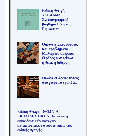
Ειδική Αγωγή -
ΥΛΙΚΟ-ΜΔ:
Σχεδιαγραμμικό
βοήθημα Ιστορίας
Γυμνασίου
Οικογενειακές σχέσεις
και προβλήματα:
Μαλωμένα αδέρφια…
Ο ρόλος των τρίτων…
η θεία, η ξαδέρφη
Πονάνε οι άδειες θέσεις
στο γιορτινό τραπέζι…
Ειδική Αγωγή - ΘΕΜΑΤΑ
ΕΚΠΑΙΔΕΥΤΙΚΩΝ: Κατάταξη
εκπαιδευτικών κατόχων
μεταπτυχιακών στους πίνακες της
ειδικής αγωγής