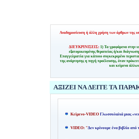
Αναδημοσίευση ή άλλη χρήση των άρθρων της ιστ
ΔΙΕΥΚΡΙΝΙΣΕΙΣ:
1) Τα γραφόμενα στην ι
εξατομικευμένης θεραπείας ή/και διάγνωσ
Επαγγελματία για κάποιο συγκεκριμένο περιστα
της ανάρτησης η πηγή προέλευσης, όταν πρόκειτ
και κείμενα άλλων
ΑΞΙΖΕΙ ΝΑ ΔΕΙΤΕ ΤΑ ΠΑΡΑ
Kείμενο-
VIDEO
Γλωσσολαλιά μιας «νε
VIDEO: "
Δεν κρίνουμε ένα βιβλίο από