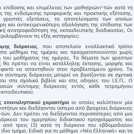
α επίδοσης και επιμέλειας των μαθητριών/-τών κατά τη
ς της ενδιάμεσης προφορικής και πρακτικής εξέτασης,
ς γραπτές εξετάσεις, τα αποτελέσματα των οποίων
ρη και αντικειμενικότερη αξιολόγηση της επίδοσης των
ρκή ανατροφοδότηση της εκπαιδευτικής διαδικασίας. Οι
εριλαμβάνουν τις εξής κατηγορίες:
ομης διάρκειας
, που αποτελούν εναλλακτικό τρόπο
στο μάθημα της ημέρας και πραγματοποιούνται χωρίς
η του μαθήματος της ημέρας. Τα θέματα των γραπτών
ς θα πρέπει να είναι κατάλληλης έκτασης, μορφής και
 εφικτό να απαντηθούν στον προβλεπόμενο χρόνο. Τα
 σύντομης διάρκειας μπορεί να βασίζονται σε σχετικά
ι στα σχολικά βιβλία και στις οδηγίες του Ι.Ε.Π.. Ο
σιών σύντομης διάρκειας εντός κάθε τετραμήνου
εκπαιδευτικού.
ες επαναληπτικού χαρακτήρα
οι οποίες καλύπτουν μία
οτήτων και διεξάγονται ύστερα από βραχείας διάρκειας
τών. Δεν πρέπει να διεξάγονται περισσότερες από μια
ιάρκεια του ημερησίου διδακτικού προγράμματος και
 από τρεις (3) κατά τη διάρκεια του εβδομαδιαίου
ίδιο τμήμα. Ειδικά για το μάθημα «Νέα Ελληνικά» και τα