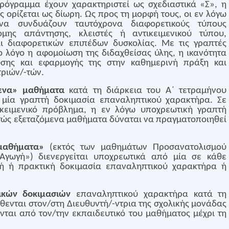
όγραμμα έχουν χαρακτηριστεί ως σχεδιαστικά «Σ», η
ς ορίζεται ως δίωρη. Ως προς τη μορφή τους, οι εν λόγω
να συνδυάζουν ταυτόχρονα διαφορετικούς τύπους
μης απάντησης, κλειστές ή αντικειμενικού τύπου,
ι διαφορετικών επιπέδων δυσκολίας. Με τις γραπτές
ο λόγο η αφομοίωση της διδαχθείσας ύλης, η ικανότητα
λυσης και εφαρμογής της στην καθημερινή πράξη και
τριών/-τών.
μενα» μαθήματα
κατά τη διάρκεια του Α΄ τετραμήνου
 μία γραπτή δοκιμασία επαναληπτικού χαρακτήρα. Σε
ικειμενικό πρόβλημα, η εν λόγω υποχρεωτική γραπτή
τώς εξεταζόμενα μαθήματα δύναται να πραγματοποιηθεί
 μαθήματα»
(εκτός των μαθημάτων Προσανατολισμού
Αγωγή») διενεργείται υποχρεωτικά από μία σε κάθε
ή ή πρακτική δοκιμασία επαναληπτικού χαρακτήρα ή
ικών δοκιμασιών
επαναληπτικού χαρακτήρα κατά τη
θενται στον/στη Διευθυντή/-ντρια της σχολικής μονάδας
νται από τον/την εκπαιδευτικό του μαθήματος μέχρι τη