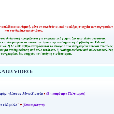
οσελίδας είναι θεμιτή,
μόνο αν συνοδεύεται από τα πλήρη στοιχεία των συγγραφέων
και του διαδικτυακού τόπου.
στοσελίδα αυτή προορίζονται για ενημερωτική χρήση. Δεν αποτελούν συστάσεις
ης και δεν μπορούν να υποκαταστήσουν την επιστημονική συμβουλή του Ειδικού
τικό.
2) Σε κάθε άρθρο αναγράφονται τα στοιχεία των συγγραφέων του και στο τέλος
αι για αναδημοσίευση από άλλο ιστότοπο.
3) Αναδημοσιεύσεις από άλλες ιστοσελίδες
 συγγραφέων, δεν απηχούν κατ' ανάγκη τις θέσεις μας.
ΚΑΤΩ VIDEO:
κρής» γλώσσας-
Ράνια Χιουρέα
♥
(Επικαιρότητα-Πολιτισμός)
 το εξώφυλλο
"
♥
(Επικαιρότητα)