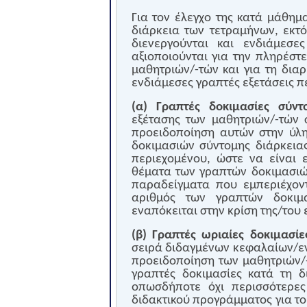
Για τον έλεγχο της κατά μάθημ
διάρκεια των τετραμήνων, εκτό
διενεργούνται και ενδιάμεσε
αξιοποιούνται για την πληρέστε
μαθητριών/-τών και για τη δια
ενδιάμεσες γραπτές εξετάσεις π
(α) Γραπτές δοκιμασίες σύντ
εξέτασης των μαθητριών/-τών 
προειδοποίηση αυτών στην ύλ
δοκιμασιών σύντομης διάρκεια
περιεχομένου, ώστε να είναι
θέματα των γραπτών δοκιμασιών
παραδείγματα που εμπεριέχοντα
αριθμός των γραπτών δοκιμα
εναπόκειται στην κρίση της/του 
(β) Γραπτές ωριαίες δοκιμασί
σειρά διδαγμένων κεφαλαίων/εν
προειδοποίηση των μαθητριών/-
γραπτές δοκιμασίες κατά τη δ
οπωσδήποτε όχι περισσότερες
διδακτικού προγράμματος για το 