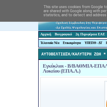
This site uses cookies from Google to 
are shared with Google along with per
statistics, and to detect and address
Αρχική
Βιογραφικό
2η Περιφέρεια ΕΑΕ
Τελευταία Νέα
Επικαιρότητα
ΥΠΕΠΘ - ΔΤ
ΑΥΤΟΒΕΛΤΙΩΣΗ/ΚΑΛΥΤΕΡΗ ΖΩΗ *
Εγκύκλιοι - Β/ΒΑΘΜΙΑ-ΕΠΑΛ:
Λυκείου (ΕΠΑ.Λ.)