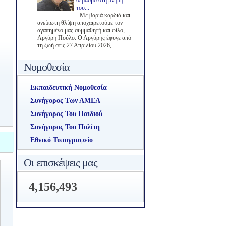
σεβασμό στη μνήμη
του...
-
Με βαριά καρδιά και
ανείπωτη θλίψη αποχαιρετούμε τον
αγαπημένο μας συμμαθητή και φίλο,
Αργύρη Πούλο. Ο Αργύρης έφυγε από
τη ζωή στις 27 Απριλίου 2026, ...
Νομοθεσία
Εκπαιδευτική Νομοθεσία
Συνήγορος Των ΑΜΕΑ
Συνήγορος Του Παιδιού
Συνήγορος Του Πολίτη
Εθνικό Τυπογραφείο
Οι επισκέψεις μας
4,156,493