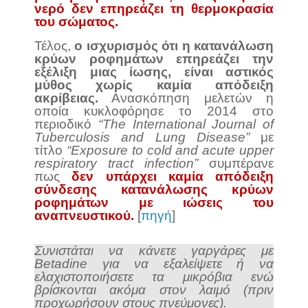
νερό δεν επηρεάζει τη θερμοκρασία
του σώματος.
Τέλος,
ο ισχυρισμός ότι η κατανάλωση
κρύων ροφημάτων επηρεάζει την
εξέλιξη μιας ίωσης, είναι αστικός
μύθος χωρίς καμία απόδειξη
ακρίβειας.
Ανασκόπηση μελετών η
οποία κυκλοφόρησε το 2014 στο
περιοδικό
“The International Journal of
Tuberculosis and Lung Disease”
με
τίτλο
“Exposure to cold and acute upper
respiratory tract infection”
συμπέρανε
πως
δεν υπάρχει καμία απόδειξη
σύνδεσης κατανάλωσης κρύων
ροφημάτων με ιώσεις του
αναπνευστικού.
[
πηγή
]
Συνιστάται να κάνετε γαργάρες με
Betadine για να εξαλείψετε ή να
ελαχιστοποιήσετε τα μικρόβια ενώ
βρίσκονται ακόμα στον λαιμό (πριν
προχωρήσουν στους πνεύμονες).