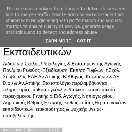
This site uses cookies from Google to deliver its services
Δρ. Ράνια Χιουρέα-
and to analyze traffic. Your IP address and user-agent are
shared with Google along with performance and security
Συμβουλευτική &
metrics to ensure quality of service, generate usage
statistics, and to detect and address abuse.
Υποστήριξη Γονέων &
LEARN MORE
GOT IT
Εκπαιδευτικών
Διδάκτωρ Σχολής Ψυχολογίας & Επιστημών της Αγωγής
Παν/μίου Γενεύης~Εξειδίκευση: Εκπ/ση Τυφλών. τ.Σχολ.
Σύμβουλος ΕΑΕ Αν.Αττικής, Β΄Αθήνας, Κυκλάδων & ΔΕ
Ιλίου & Αν.Αττικής. Στο ιστολόγιο περιλαμβάνονται
πληροφορίες, άρθρα, εγκύκλιοι & υλικό εκπαιδευτικού
περιεχομένου Γενικής & Ειδ. Αγωγής, Νηπιαγωγείου,
Δημοτικού, Β/θμιας Εκπ/σης, καθώς επίσης θέματα γονέων,
εκπαιδευτικών, επικαιρότητας & ψυχικής υγείας-
αυτοβελτίωσης.
Δευτέρα 9 Μαρτίου 2020