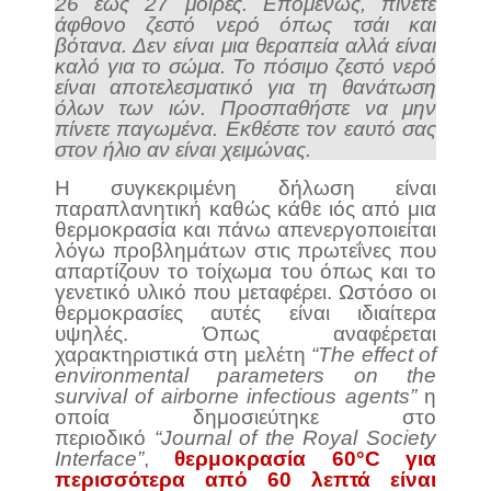
26 έως 27 μοίρες. Επομένως, πίνετε
άφθονο ζεστό νερό όπως τσάι και
βότανα. Δεν είναι μια θεραπεία αλλά είναι
καλό για το σώμα. Το πόσιμο ζεστό νερό
είναι αποτελεσματικό για τη θανάτωση
όλων των ιών. Προσπαθήστε να μην
πίνετε παγωμένα. Εκθέστε τον εαυτό σας
στον ήλιο αν είναι χειμώνας.
Η συγκεκριμένη δήλωση είναι
παραπλανητική καθώς κάθε ιός από μια
θερμοκρασία και πάνω απενεργοποιείται
λόγω προβλημάτων στις πρωτεΐνες που
απαρτίζουν το τοίχωμα του όπως και το
γενετικό υλικό που μεταφέρει. Ωστόσο οι
θερμοκρασίες αυτές είναι ιδιαίτερα
υψηλές. Όπως αναφέρεται
χαρακτηριστικά στη μελέτη
“The effect of
environmental parameters on the
survival of airborne infectious agents”
η
οποία δημοσιεύτηκε στο
περιοδικό
“Journal of the Royal Society
Interface”
,
θερμοκρασία 60°C για
περισσότερα από 60 λεπτά είναι