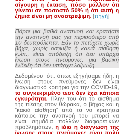
σίγουρη η έκταση, πόσο μάλλον ότι
γίνεται σε ποσοστό 50% ή ότι αυτή η
ζημιά είναι μη αναστρέψιμη.
[
πηγή
]
Πάρτε μια βαθιά αναπνοή και κρατήστε
την αναπνοή σας για περισσότερο από
10 δευτερόλεπτα. Εάν το πετύχετε χωρίς
βήχα, χωρίς ασφυξία ή κακιά αίσθηση
κ.λπ., είναι απόδειξη ότι δεν υπάρχει
ίνωση στους πνεύμονες, μια βασική
ένδειξη ότι δεν υπάρχει λοίμωξη.
Δεδομένου
ότι, όπως εξηγήσαμε ήδη, η
ίνωση στους πνεύμονες δεν είναι
διαγνωστικό κριτήριο για την COVID-19,
το συγκεκριμένο τεστ δεν έχει κάποια
εγκυρότητα.
Πλην του ότι το αίσθημα
της πίεσης στον θώρακα, ο βήχας και η
“κακιά αίσθηση” από το να κρατήσει
κάποιος την αναπνοή του μπορεί να
είναι σημάδια πολλών διαφορετικών
προβλημάτων,
η ίδια η διάγνωση της
ίνωσης στους πνεύμονες είναι πολύ