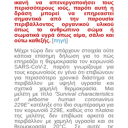
ικανή να απενεργοποιήσει τους
περισσότερους ιούς, παρότι αυτή η
δράση μπορεί να επηρεαστεί
σημαντικά από την παρουσία
περιβάλλοντος οργανικού υλικού
όπως το ανθρώπινο σώμα ή
σωματικά υγρά όπως αίμα, σάλιο και
ούτω καθεξής.
[
πηγή
]
Μέχρι τώρα δεν υπάρχουν στοιχεία ούτε
κάποια επίσημη δήλωση για το πώς
επηρεάζει η θερμοκρασία τον κορωνοϊό
SARS-CoV-2, παρότι γνωρίζουμε για
τους κορωνοϊούς εν γένει ότι επιβιώνουν
για περισσότερο χρονικό διάστημα σε
περιβάλλον με υψηλή υγρασία και
σχετικά χαμηλή θερμοκρασία. Μια
μελέτη με τίτλο
“Survival characteristics
of airborne human coronavirus
229E”
κατέληξε στο ίδιο συμπέρασμα για
τον κορωνοϊό 229Ε, καθώς στο πλαίσιο
της μελέτης δεν επιβίωσε αρκετά σε
περιβάλλον με χαμηλή υγρασία και σε
θερμοκρασία 20°C. Σε αυτές τις