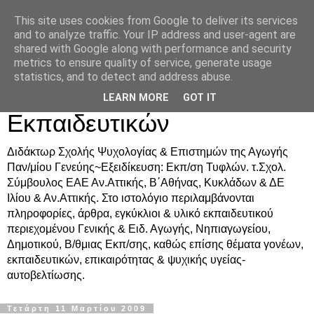
This site uses cookies from Google to deliver its services
Δρ. Ράνια Χιουρέα-
and to analyze traffic. Your IP address and user-agent are
shared with Google along with performance and security
Συμβουλευτική &
metrics to ensure quality of service, generate usage
statistics, and to detect and address abuse.
Υποστήριξη Γονέων &
LEARN MORE
GOT IT
Εκπαιδευτικών
Διδάκτωρ Σχολής Ψυχολογίας & Επιστημών της Αγωγής
Παν/μίου Γενεύης~Εξειδίκευση: Εκπ/ση Τυφλών. τ.Σχολ.
Σύμβουλος ΕΑΕ Αν.Αττικής, Β΄Αθήνας, Κυκλάδων & ΔΕ
Ιλίου & Αν.Αττικής. Στο ιστολόγιο περιλαμβάνονται
πληροφορίες, άρθρα, εγκύκλιοι & υλικό εκπαιδευτικού
περιεχομένου Γενικής & Ειδ. Αγωγής, Νηπιαγωγείου,
Δημοτικού, Β/θμιας Εκπ/σης, καθώς επίσης θέματα γονέων,
εκπαιδευτικών, επικαιρότητας & ψυχικής υγείας-
αυτοβελτίωσης.
Τετάρτη 11 Μαρτίου 2009