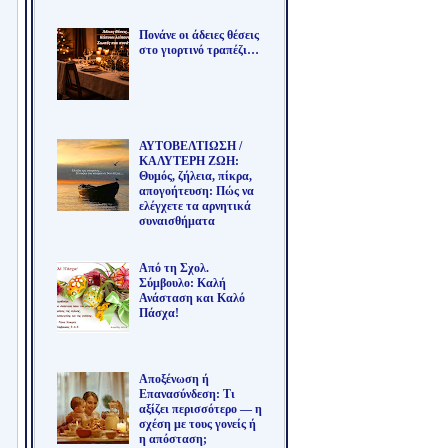
Πονάνε οι άδειες θέσεις
στο γιορτινό τραπέζι…
ΑΥΤΟΒΕΛΤΙΩΣΗ /
ΚΑΛΥΤΕΡΗ ΖΩΗ:
Θυμός, ζήλεια, πίκρα,
απογοήτευση: Πώς να
ελέγχετε τα αρνητικά
συναισθήματα
Από τη Σχολ.
Σύμβουλο: Καλή
Ανάσταση και Καλό
Πάσχα!
Αποξένωση ή
Επανασύνδεση: Τι
αξίζει περισσότερο — η
σχέση με τους γονείς ή
η απόσταση;