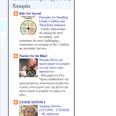
Χιουρέα
Kids Are Special
Principles for Handling
Family Conflicts and
Third-Party Influence
-
Family relationships
are among the most
rewarding—and
sometimes the most challenging—
connections we navigate in life. Conflicts
are inevitable, but how ...
Teacher for the Blind
Μωράκι βλέπει για
πρώτη φορά τον μπαμπά
του και λιώνει στην
αγκαλιά του
-
Μια μαμά στη Νέα
Υόρκη απαθανάτισε την
ομολογουμένως συγκινητική στιγμή που
ο μόλις εννέα μηνών γιος της βλέπει για
πρώτη φορά το μπαμπά του χάρη στα
ειδικ...
ΣΧΟΛΗ ΧΙΟΥΡΕΑ
Αργύρης Πούλος
(2/11/1959 – 27/4/2026)
~ Με αγάπη και