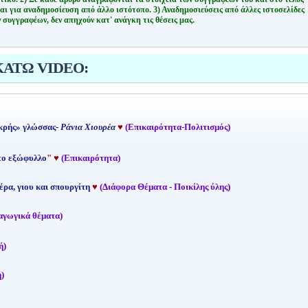
αι για αναδημοσίευση από άλλο ιστότοπο.
3) Αναδημοσιεύσεις από άλλες ιστοσελίδες
 συγγραφέων, δεν απηχούν κατ' ανάγκη τις θέσεις μας.
ΚΑΤΩ VIDEO:
κρής» γλώσσας-
Ράνια Χιουρέα
♥
(Επικαιρότητα-Πολιτισμός)
 το εξώφυλλο
"
♥
(Επικαιρότητα)
έρα, γιου και σπουργίτη
♥
(Διάφορα Θέματα - Ποικίλης ύλης)
αγωγικά θέματα)
ή)
)