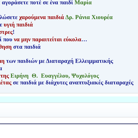
α αγοράσετε ποτέ σε ένα παιδί
Μαρία
γαλώσετε
χαρούμενα παιδιά
Δρ. Ράνια Χιουρέα
τε
υγιή παιδιά
στρες
!
ί που
να μην παραιτείται εύκολα
…
θηση
στα παιδιά
μη
των παιδιών με Διαταραχή Ελλειμματικής
α
έτης
Ειρήνη Θ. Ευαγγέλου, Ψυχολόγος
λέτας
σε παιδιά με διάχυτες αναπτυξιακές διαταραχές