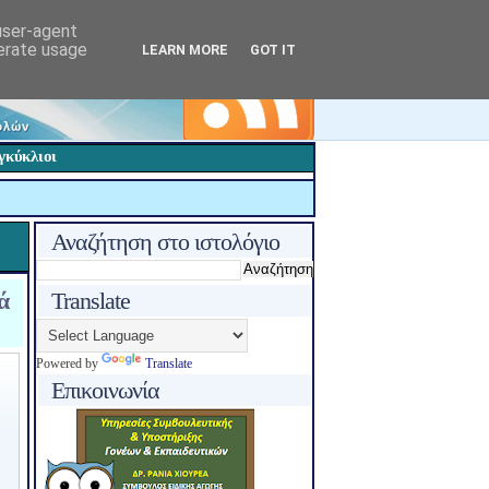
 user-agent
nerate usage
LEARN MORE
GOT IT
γκύκλιοι
Αναζήτηση στο ιστολόγιο
ά
Translate
Powered by
Translate
Επικοινωνία