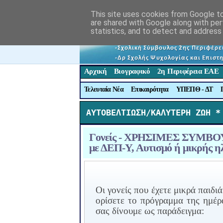
This site uses cookies from Google to 
are shared with Google along with per
statistics, and to detect and address
Αρχική
Βιογραφικό
2η Περιφέρεια ΕΑΕ
Τελευταία Νέα
Επικαιρότητα
ΥΠΕΠΘ - ΔΤ
ΑΥΤΟΒΕΛΤΙΩΣΗ/ΚΑΛΥΤΕΡΗ ΖΩΗ *
Γονείς - ΧΡΗΣΙΜΕΣ ΣΥΜΒΟΥΛΕ
με ΔΕΠ-Υ, Αυτισμό ή μικρής η
Οι γονείς που έχετε μικρά παιδι
ορίσετε το πρόγραμμα της ημέρ
σας δίνουμε ως παράδειγμα: