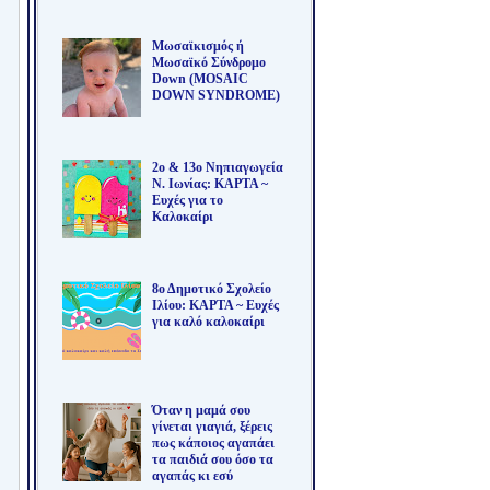
Μωσαϊκισμός ή
Μωσαϊκό Σύνδρομο
Down (MOSAIC
DOWN SYNDROME)
2ο & 13ο Νηπιαγωγεία
Ν. Ιωνίας: ΚΑΡΤΑ ~
Ευχές για το
Καλοκαίρι
8ο Δημοτικό Σχολείο
Ιλίου: ΚΑΡΤΑ ~ Ευχές
για καλό καλοκαίρι
Όταν η μαμά σου
γίνεται γιαγιά, ξέρεις
πως κάποιος αγαπάει
τα παιδιά σου όσο τα
αγαπάς κι εσύ