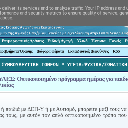
deliver its services and to analyze traffic. Your IP address and
formance and security metrics to ensure quality of service, ge
 abuse.
Επιμορφωτικές Δράσεις
Ειδική Αγωγή
Υλικό
Έντυπα
Γονείς
Ε
Προβλήματα Όρασης
Διάφορα Θέματα
Εκπαιδευτικές Διευθύνσεις
RSS
 ΣΥΜΒΟΥΛΕΥΤΙΚΗ ΓΟΝΕΩΝ *
 ΥΓΕΙΑ:ΨΥΧΙΚΗ/ΣΩΜΑΤΙΚΗ
Σ: Οπτικοποιημένο πρόγραμμα ημέρας για παιδι
λικίας
ά ή παιδιά με ΔΕΠ-Υ ή με Αυτισμό, μπορείτε μαζί τους να
ας τους, με αυτόν τον απλό οπτικοποιημένο τρόπο που