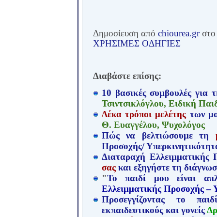
Δημοσίευση από
chiourea.gr
στ
ΧΡΗΣΙΜΕΣ ΟΔΗΓΙΕΣ
Διαβάστε επίσης:
10 βασικές συμβουλές για 
Τσιντσικλόγλου, Ειδική Πα
Δέκα τρόποι μελέτης
των μα
Θ. Ευαγγέλου, Ψυχολόγος
Πώς να βελτιώσουμε τη
Προσοχής/ Υπερκινητικότητ
Διαταραχή Ελλειμματικής
σας
και εξηγήστε τη διάγνω
"
Το παιδί μου είναι α
Ελλειμματικής Προσοχής – 
Προσεγγίζοντας το πα
εκπαιδευτικούς και γονείς
Δρ