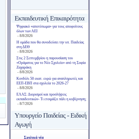
Εκπαιδευτική Επικαιρότητα
Ψηφιακό «αποτύπωμα» για τους αποφοίτους
όλων των ΑΕΙ
- 8/8/2026
Η ομάδα που θα συνοδεύσει την υπ. Παιδείας
στη ΔΕΘ
- 8/8/2026
Στις 2 Σεπτεμβρίου η παρουσίαση του
«Οράματος για το Νέο Σχολείο» από τη Σοφία
Ζαχαράκη
- 8/8/2026
Κονδύλι 50 εκατ. ευρώ για αναπληρωτές και
ΕΕΠ-ΕΒΠ στα σχολεία το 2026-27
- 8/8/2026
ΕΛΑΣ: Διορισμοί και προσλήψεις
εκπαιδευτικών- Τι ετοιμάζει πάλι η κυβέρνηση;
- 8/7/2026
Υπουργείο Παιδείας - Ειδική
Αγωγή
Σχολικά νέα