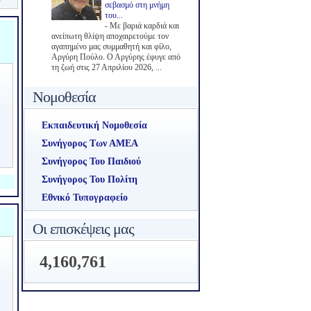
σεβασμό στη μνήμη
του...
-
Με βαριά καρδιά και
ανείπωτη θλίψη αποχαιρετούμε τον
αγαπημένο μας συμμαθητή και φίλο,
Αργύρη Πούλο. Ο Αργύρης έφυγε από
τη ζωή στις 27 Απριλίου 2026, ...
Νομοθεσία
Εκπαιδευτική Νομοθεσία
Συνήγορος Των ΑΜΕΑ
Συνήγορος Του Παιδιού
Συνήγορος Του Πολίτη
Εθνικό Τυπογραφείο
Οι επισκέψεις μας
4,160,761