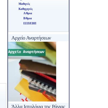
Μαθητές
Καθηγητές
Α/θμια
Β/θμια
ΕΕΠ/ΕΒΠ
Αρχείο Αναρτήσεων
Άλλα Ιστολόγια της Ράνιας