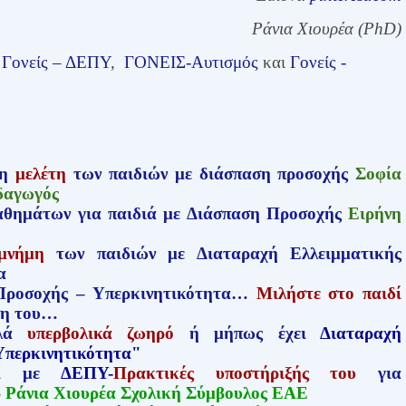
Ράνια Χιουρέα (
PhD
)
ο
Γονείς – ΔΕΠΥ
,
ΓΟΝΕΙΣ-Αυτισμός
και
Γονείς -
τη
μελέτη
των παιδιών με διάσπαση προσοχής
Σοφία
ιδαγωγός
θημάτων για παιδιά με Διάσπαση Προσοχής
Ειρήνη
μνήμη
των παιδιών με Διαταραχή Ελλειμματικής
α
 Προσοχής – Υπερκινητικότητα…
Μιλήστε στο παιδί
ση του…
πλά
υπερβολικά ζωηρό
ή μήπως έχει
Διαταραχή
Υπερκινητικότητα"
ιδί με
ΔΕΠΥ-
Πρακτικές υποστήριξής του
για
 Ράνια Χιουρέα Σχολική Σύμβουλος ΕΑΕ