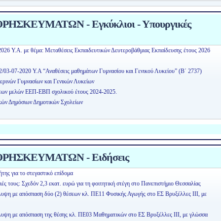
ΗΣΚΕΥΜΑΤΩΝ - Εγκύκλιοι - Υπουργικές
2026 Υ.Α. με θέμα: Μεταθέσεις Εκπαιδευτικών Δευτεροβάθμιας Εκπαίδευσης έτους 2026
2/03-07-2020 Υ.Α “Αναθέσεις μαθημάτων Γυμνασίου και Γενικού Λυκείου” (Β΄ 2737)
ερινών Γυμνασίων και Γενικών Λυκείων
εων μελών ΕΕΠ-ΕΒΠ σχολικού έτους 2024-2025.
κών Δημόσιων Δημοτικών Σχολείων
ΡΗΣΚΕΥΜΑΤΩΝ - Ειδήσεις
της για το στεγαστικό επίδομα
ειές τους: Σχεδόν 2,3 εκατ. ευρώ για τη φοιτητική στέγη στο Πανεπιστήμιο Θεσσαλίας
λυψη με απόσπαση δύο (2) θέσεων κλ. ΠΕ11 Φυσικής Αγωγής στο ΕΣ Βρυξέλλες ΙΙΙ, με
άλυψη με απόσπαση της θέσης κλ. ΠΕ03 Μαθηματικών στο ΕΣ Βρυξέλλες ΙΙΙ, με γλώσσα