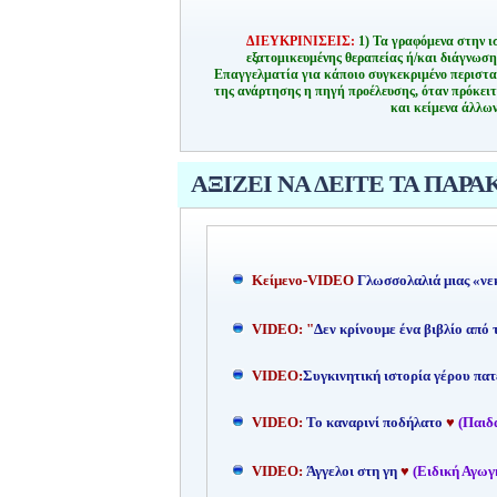
ΔΙΕΥΚΡΙΝΙΣΕΙΣ:
1) Τα γραφόμενα στην ι
εξατομικευμένης θεραπείας ή/και διάγνωσ
Επαγγελματία για κάποιο συγκεκριμένο περιστα
της ανάρτησης η πηγή προέλευσης, όταν πρόκειτ
και κείμενα άλλων
ΑΞΙΖΕΙ ΝΑ ΔΕΙΤΕ ΤΑ ΠΑΡΑ
Kείμενο-
VIDEO
Γλωσσολαλιά μιας «νε
VIDEO: "
Δεν κρίνουμε ένα βιβλίο από
VIDEO:
Συγκινητική ιστορία γέρου πατ
VIDEO:
Το καναρινί ποδήλατο
♥
(Παιδ
VIDEO:
Άγγελοι στη γη
♥
(Ειδική Αγωγ