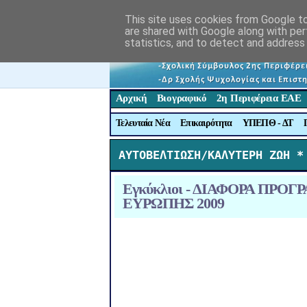
This site uses cookies from Google to 
are shared with Google along with per
statistics, and to detect and address
Αρχική
Βιογραφικό
2η Περιφέρεια ΕΑΕ
Τελευταία Νέα
Επικαιρότητα
ΥΠΕΠΘ - ΔΤ
ΑΥΤΟΒΕΛΤΙΩΣΗ/ΚΑΛΥΤΕΡΗ ΖΩΗ *
Εγκύκλιοι - ΔΙΑΦΟΡΑ ΠΡ
ΕΥΡΩΠΗΣ 2009