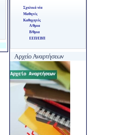
Σχολικά νέα
Μαθητές
Καθηγητές
Α/θμια
Β/θμια
ΕΕΠ/ΕΒΠ
Αρχείο Αναρτήσεων