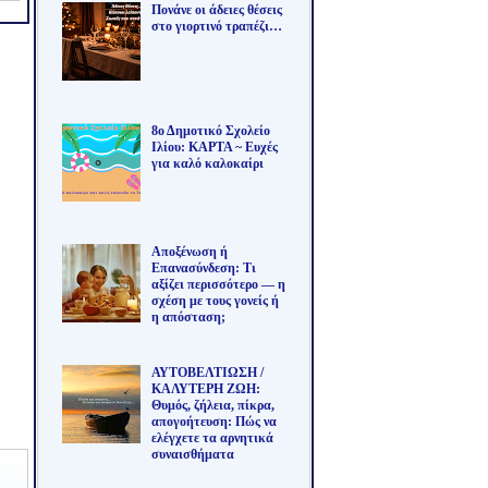
Πονάνε οι άδειες θέσεις
στο γιορτινό τραπέζι…
8ο Δημοτικό Σχολείο
Ιλίου: ΚΑΡΤΑ ~ Ευχές
για καλό καλοκαίρι
Αποξένωση ή
Επανασύνδεση: Τι
αξίζει περισσότερο — η
σχέση με τους γονείς ή
η απόσταση;
ΑΥΤΟΒΕΛΤΙΩΣΗ /
ΚΑΛΥΤΕΡΗ ΖΩΗ:
Θυμός, ζήλεια, πίκρα,
απογοήτευση: Πώς να
ελέγχετε τα αρνητικά
συναισθήματα