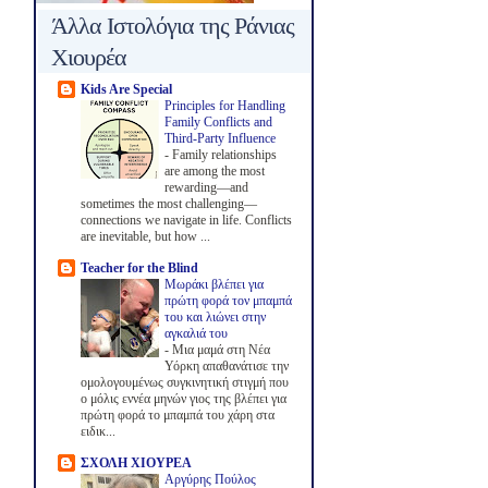
Άλλα Ιστολόγια της Ράνιας
Χιουρέα
Kids Are Special
Principles for Handling
Family Conflicts and
Third-Party Influence
-
Family relationships
are among the most
rewarding—and
sometimes the most challenging—
connections we navigate in life. Conflicts
are inevitable, but how ...
Teacher for the Blind
Μωράκι βλέπει για
πρώτη φορά τον μπαμπά
του και λιώνει στην
αγκαλιά του
-
Μια μαμά στη Νέα
Υόρκη απαθανάτισε την
ομολογουμένως συγκινητική στιγμή που
ο μόλις εννέα μηνών γιος της βλέπει για
πρώτη φορά το μπαμπά του χάρη στα
ειδικ...
ΣΧΟΛΗ ΧΙΟΥΡΕΑ
Αργύρης Πούλος