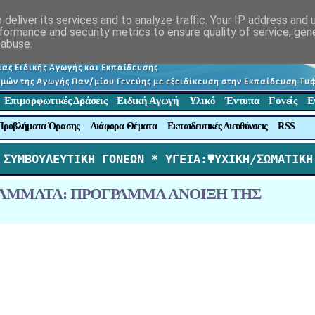
deliver its services and to analyze traffic. Your IP address and
formance and security metrics to ensure quality of service, ge
 abuse.
Επιμορφωτικές Δράσεις
Ειδική Αγωγή
Υλικό
Έντυπα
Γονείς
Ε
Προβλήματα Όρασης
Διάφορα Θέματα
Εκπαιδευτικές Διευθύνσεις
RSS
 ΣΥΜΒΟΥΛΕΥΤΙΚΗ ΓΟΝΕΩΝ *
 ΥΓΕΙΑ:ΨΥΧΙΚΗ/ΣΩΜΑΤΙΚΗ
ΟΓΡΑΜΜΑΤΑ: ΠΡΟΓΡΑΜΜΑ ΑΝΟΙΞΗ ΤΗΣ