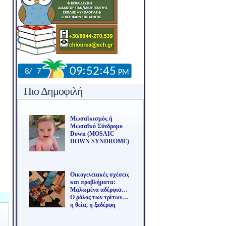
Πιο Δημοφιλή
Μωσαϊκισμός ή
Μωσαϊκό Σύνδρομο
Down (MOSAIC
DOWN SYNDROME)
Οικογενειακές σχέσεις
και προβλήματα:
Μαλωμένα αδέρφια…
Ο ρόλος των τρίτων…
η θεία, η ξαδέρφη