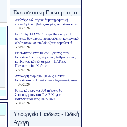
Εκπαιδευτική Επικαιρότητα
Διεθνές Απολυτήριο: Συμπληρωματική
πρόσκληση υποβολής αίτησης εκπαιδευτικών
- 8/6/2026
Επιστολή ΠΑΣΥΔ στον πρωθυπουργό: Η
αριστεία δεν μπορεί να αποτελεί επικοινωνιακό
σύνθημα και να υποβαθμίζεται νομοθετικά
- 8/6/2026
Επιτυχία του Ινστιτούτου Έρευνας στην
Εκπαίδευση και τις Ψηφιακές Ανθρωπιστικές
και Κοινωνικές Επιστήμες – ΠΑΚΕΚ
Πανεπιστημίου Κρήτης
- 8/5/2026
Ανάκληση διορισμού μέλους Ειδικού
Εκπαιδευτικού Προσωπικού λόγω σφάλματος
- 8/6/2026
95 ειδικότητες και 860 τμήματα θα
λειτουργήσουν στις Σ.Α.Ε.Κ. για το
εκπαιδευτικό έτος 2026-2027
- 8/6/2026
Υπουργείο Παιδείας - Ειδική
Αγωγή