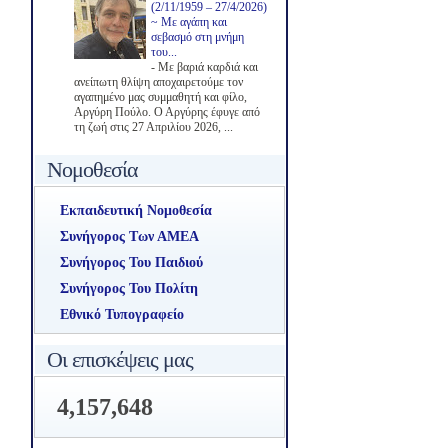
(2/11/1959 – 27/4/2026)
~ Με αγάπη και
σεβασμό στη μνήμη
του...
-
Με βαριά καρδιά και
ανείπωτη θλίψη αποχαιρετούμε τον
αγαπημένο μας συμμαθητή και φίλο,
Αργύρη Πούλο. Ο Αργύρης έφυγε από
τη ζωή στις 27 Απριλίου 2026, ...
Νομοθεσία
Εκπαιδευτική Νομοθεσία
Συνήγορος Των ΑΜΕΑ
Συνήγορος Του Παιδιού
Συνήγορος Του Πολίτη
Εθνικό Τυπογραφείο
Οι επισκέψεις μας
4,157,648