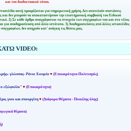
και του διαδικτυακού τόπου.
στοσελίδα αυτή προορίζονται για ενημερωτική χρήση. Δεν αποτελούν συστάσεις
ης και δεν μπορούν να υποκαταστήσουν την επιστημονική συμβουλή του Ειδικού
τικό.
2) Σε κάθε άρθρο αναγράφονται τα στοιχεία των συγγραφέων του και στο τέλος
αι για αναδημοσίευση από άλλο ιστότοπο.
3) Αναδημοσιεύσεις από άλλες ιστοσελίδες
 συγγραφέων, δεν απηχούν κατ' ανάγκη τις θέσεις μας.
ΚΑΤΩ VIDEO:
κρής» γλώσσας-
Ράνια Χιουρέα
♥
(Επικαιρότητα-Πολιτισμός)
 το εξώφυλλο
"
♥
(Επικαιρότητα)
έρα, γιου και σπουργίτη
♥
(Διάφορα Θέματα - Ποικίλης ύλης)
αγωγικά θέματα)
ή)