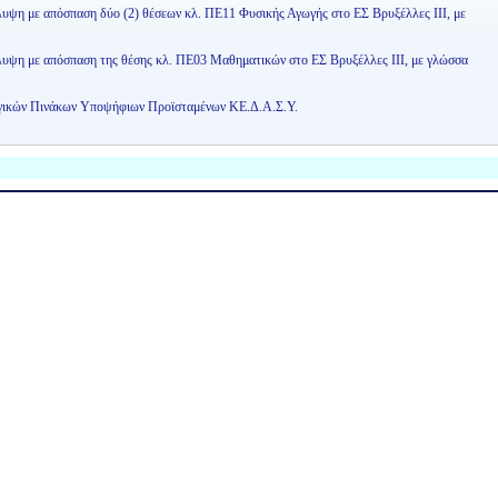
λυψη με απόσπαση δύο (2) θέσεων κλ. ΠΕ11 Φυσικής Αγωγής στο ΕΣ Βρυξέλλες ΙΙΙ, με
άλυψη με απόσπαση της θέσης κλ. ΠΕ03 Μαθηματικών στο ΕΣ Βρυξέλλες ΙΙΙ, με γλώσσα
ογικών Πινάκων Υποψήφιων Προϊσταμένων ΚΕ.Δ.Α.Σ.Υ.