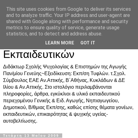
This site uses cookies from Google to deliver its services
Δρ. Ράνια Χιουρέα-
and to analyze traffic. Your IP address and user-agent are
shared with Google along with performance and security
Συμβουλευτική &
metrics to ensure quality of service, generate usage
statistics, and to detect and address abuse.
Υποστήριξη Γονέων &
LEARN MORE
GOT IT
Εκπαιδευτικών
Διδάκτωρ Σχολής Ψυχολογίας & Επιστημών της Αγωγής
Παν/μίου Γενεύης~Εξειδίκευση: Εκπ/ση Τυφλών. τ.Σχολ.
Σύμβουλος ΕΑΕ Αν.Αττικής, Β΄Αθήνας, Κυκλάδων & ΔΕ
Ιλίου & Αν.Αττικής. Στο ιστολόγιο περιλαμβάνονται
πληροφορίες, άρθρα, εγκύκλιοι & υλικό εκπαιδευτικού
περιεχομένου Γενικής & Ειδ. Αγωγής, Νηπιαγωγείου,
Δημοτικού, Β/θμιας Εκπ/σης, καθώς επίσης θέματα γονέων,
εκπαιδευτικών, επικαιρότητας & ψυχικής υγείας-
αυτοβελτίωσης.
Τετάρτη 13 Μαΐου 2009