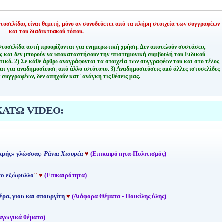
οσελίδας είναι θεμιτή,
μόνο αν συνοδεύεται από τα πλήρη στοιχεία των συγγραφέων
και του διαδικτυακού τόπου.
στοσελίδα αυτή προορίζονται για ενημερωτική χρήση. Δεν αποτελούν συστάσεις
ης και δεν μπορούν να υποκαταστήσουν την επιστημονική συμβουλή του Ειδικού
τικό.
2) Σε κάθε άρθρο αναγράφονται τα στοιχεία των συγγραφέων του και στο τέλος
αι για αναδημοσίευση από άλλο ιστότοπο.
3) Αναδημοσιεύσεις από άλλες ιστοσελίδες
 συγγραφέων, δεν απηχούν κατ' ανάγκη τις θέσεις μας.
ΚΑΤΩ VIDEO:
κρής» γλώσσας-
Ράνια Χιουρέα
♥
(Επικαιρότητα-Πολιτισμός)
 το εξώφυλλο
"
♥
(Επικαιρότητα)
έρα, γιου και σπουργίτη
♥
(Διάφορα Θέματα - Ποικίλης ύλης)
αγωγικά θέματα)