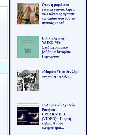
Όταν η μαμά σου
γίνεται γιαγιά, ξέρεις
πως κάποιος αγαπάει
τα παιδιά σου όσο τα
αγαπάς κι εσύ
Ειδική Αγωγή -
ΥΛΙΚΟ-ΜΔ:
Σχεδιαγραμμικό
βοήθημα Ιστορίας
Γυμνασίου
«Μαμά»: Όταν δεν λέμε
πια αυτή τη λέξη…
1ο Δημοτικό Σχολείο
Ραφήνας:
ΠΡΟΣΚΛΗΣΗ
(VIDEO) ~ Γιορτή
λήξης: Απόψε
ονειρεύτηκα...