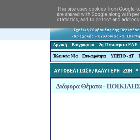
This site uses cookies from Google to 
are shared with Google along with per
statistics, and to detect and address
Αρχική
Βιογραφικό
2η Περιφέρεια ΕΑΕ
Τελευταία Νέα
Επικαιρότητα
ΥΠΕΠΘ - ΔΤ
ΑΥΤΟΒΕΛΤΙΩΣΗ/ΚΑΛΥΤΕΡΗ ΖΩΗ *
Διάφορα Θέματα - ΠΟΙΚΙ