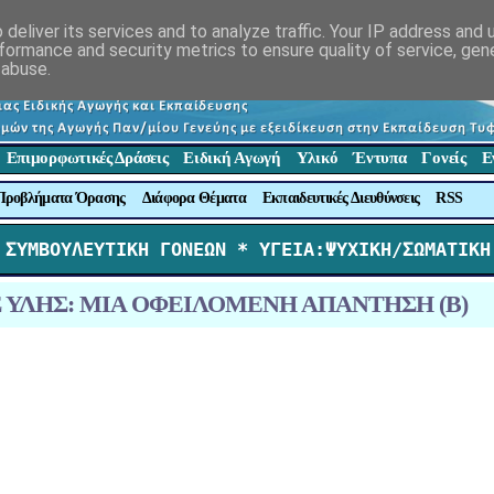
deliver its services and to analyze traffic. Your IP address and
formance and security metrics to ensure quality of service, ge
 abuse.
Επιμορφωτικές Δράσεις
Ειδική Αγωγή
Υλικό
Έντυπα
Γονείς
Ε
Προβλήματα Όρασης
Διάφορα Θέματα
Εκπαιδευτικές Διευθύνσεις
RSS
 ΣΥΜΒΟΥΛΕΥΤΙΚΗ ΓΟΝΕΩΝ *
 ΥΓΕΙΑ:ΨΥΧΙΚΗ/ΣΩΜΑΤΙΚΗ
ΛΗΣ ΥΛΗΣ: ΜΙΑ ΟΦΕΙΛΟΜΕΝΗ ΑΠΑΝΤΗΣΗ (Β)