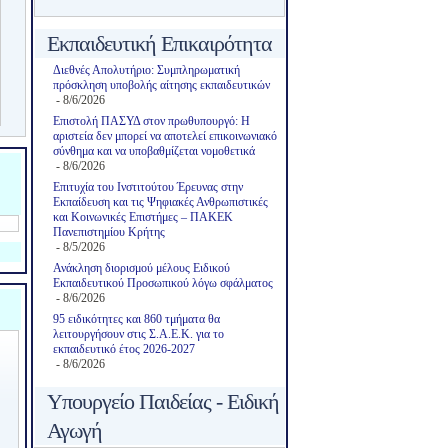
Εκπαιδευτική Επικαιρότητα
Διεθνές Απολυτήριο: Συμπληρωματική
πρόσκληση υποβολής αίτησης εκπαιδευτικών
- 8/6/2026
Επιστολή ΠΑΣΥΔ στον πρωθυπουργό: Η
αριστεία δεν μπορεί να αποτελεί επικοινωνιακό
σύνθημα και να υποβαθμίζεται νομοθετικά
- 8/6/2026
Επιτυχία του Ινστιτούτου Έρευνας στην
Εκπαίδευση και τις Ψηφιακές Ανθρωπιστικές
και Κοινωνικές Επιστήμες – ΠΑΚΕΚ
Πανεπιστημίου Κρήτης
- 8/5/2026
Ανάκληση διορισμού μέλους Ειδικού
Εκπαιδευτικού Προσωπικού λόγω σφάλματος
- 8/6/2026
95 ειδικότητες και 860 τμήματα θα
λειτουργήσουν στις Σ.Α.Ε.Κ. για το
εκπαιδευτικό έτος 2026-2027
- 8/6/2026
Υπουργείο Παιδείας - Ειδική
Αγωγή