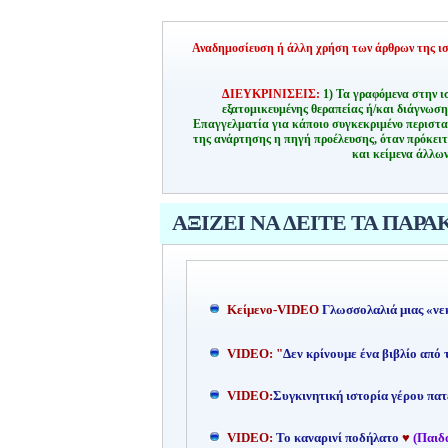
Αναδημοσίευση ή άλλη χρήση των άρθρων της ιστ
ΔΙΕΥΚΡΙΝΙΣΕΙΣ:
1) Τα γραφόμενα στην ι
εξατομικευμένης θεραπείας ή/και διάγνωσ
Επαγγελματία για κάποιο συγκεκριμένο περιστα
της ανάρτησης η πηγή προέλευσης, όταν πρόκειτ
και κείμενα άλλων
ΑΞΙΖΕΙ ΝΑ ΔΕΙΤΕ ΤΑ ΠΑΡΑ
Kείμενο-
VIDEO
Γλωσσολαλιά μιας «νε
VIDEO: "
Δεν κρίνουμε ένα βιβλίο από
VIDEO:
Συγκινητική ιστορία γέρου πατ
VIDEO:
Το καναρινί ποδήλατο
♥
(Παιδ