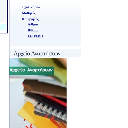
Σχολικά νέα
Μαθητές
Καθηγητές
Α/θμια
Β/θμια
ΕΕΠ/ΕΒΠ
Αρχείο Αναρτήσεων