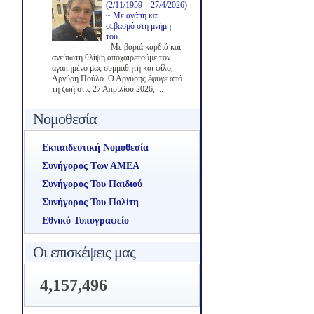
(2/11/1959 – 27/4/2026)
~ Με αγάπη και
σεβασμό στη μνήμη
του...
-
Με βαριά καρδιά και
ανείπωτη θλίψη αποχαιρετούμε τον
αγαπημένο μας συμμαθητή και φίλο,
Αργύρη Πούλο. Ο Αργύρης έφυγε από
τη ζωή στις 27 Απριλίου 2026, ...
Νομοθεσία
Εκπαιδευτική Νομοθεσία
Συνήγορος Των ΑΜΕΑ
Συνήγορος Του Παιδιού
Συνήγορος Του Πολίτη
Εθνικό Τυπογραφείο
Οι επισκέψεις μας
4,157,496