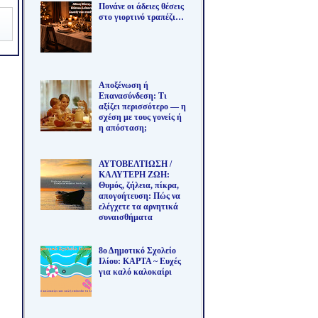
Πονάνε οι άδειες θέσεις
στο γιορτινό τραπέζι…
Αποξένωση ή
Επανασύνδεση: Τι
αξίζει περισσότερο — η
σχέση με τους γονείς ή
η απόσταση;
ΑΥΤΟΒΕΛΤΙΩΣΗ /
ΚΑΛΥΤΕΡΗ ΖΩΗ:
Θυμός, ζήλεια, πίκρα,
απογοήτευση: Πώς να
ελέγχετε τα αρνητικά
συναισθήματα
8ο Δημοτικό Σχολείο
Ιλίου: ΚΑΡΤΑ ~ Ευχές
για καλό καλοκαίρι