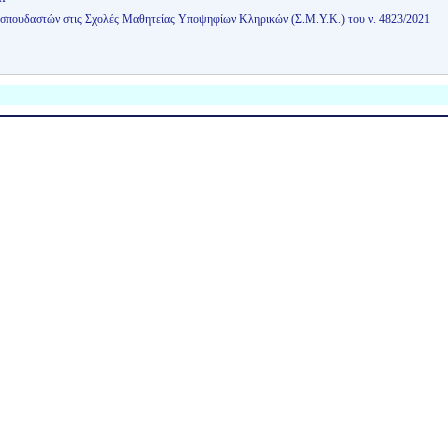
οσπουδαστών στις Σχολές Μαθητείας Υποψηφίων Κληρικών (Σ.Μ.Υ.Κ.) του ν. 4823/2021