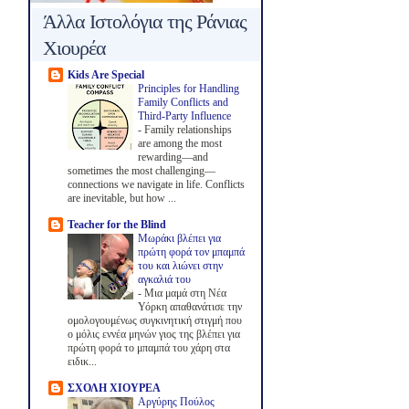
Άλλα Ιστολόγια της Ράνιας
Χιουρέα
Kids Are Special
Principles for Handling
Family Conflicts and
Third-Party Influence
-
Family relationships
are among the most
rewarding—and
sometimes the most challenging—
connections we navigate in life. Conflicts
are inevitable, but how ...
Teacher for the Blind
Μωράκι βλέπει για
πρώτη φορά τον μπαμπά
του και λιώνει στην
αγκαλιά του
-
Μια μαμά στη Νέα
Υόρκη απαθανάτισε την
ομολογουμένως συγκινητική στιγμή που
ο μόλις εννέα μηνών γιος της βλέπει για
πρώτη φορά το μπαμπά του χάρη στα
ειδικ...
ΣΧΟΛΗ ΧΙΟΥΡΕΑ
Αργύρης Πούλος