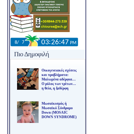
Πιο Δημοφιλή
Οικογενειακές σχέσεις
και προβλήματα:
Μαλωμένα αδέρφια…
Ο ρόλος των τρίτων…
η θεία, η ξαδέρφη
Μωσαϊκισμός ή
Μωσαϊκό Σύνδρομο
Down (MOSAIC
DOWN SYNDROME)