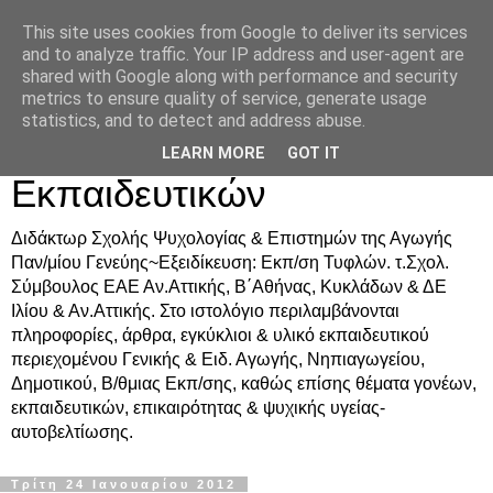
This site uses cookies from Google to deliver its services
Δρ. Ράνια Χιουρέα-
and to analyze traffic. Your IP address and user-agent are
shared with Google along with performance and security
Συμβουλευτική &
metrics to ensure quality of service, generate usage
statistics, and to detect and address abuse.
Υποστήριξη Γονέων &
LEARN MORE
GOT IT
Εκπαιδευτικών
Διδάκτωρ Σχολής Ψυχολογίας & Επιστημών της Αγωγής
Παν/μίου Γενεύης~Εξειδίκευση: Εκπ/ση Τυφλών. τ.Σχολ.
Σύμβουλος ΕΑΕ Αν.Αττικής, Β΄Αθήνας, Κυκλάδων & ΔΕ
Ιλίου & Αν.Αττικής. Στο ιστολόγιο περιλαμβάνονται
πληροφορίες, άρθρα, εγκύκλιοι & υλικό εκπαιδευτικού
περιεχομένου Γενικής & Ειδ. Αγωγής, Νηπιαγωγείου,
Δημοτικού, Β/θμιας Εκπ/σης, καθώς επίσης θέματα γονέων,
εκπαιδευτικών, επικαιρότητας & ψυχικής υγείας-
αυτοβελτίωσης.
Τρίτη 24 Ιανουαρίου 2012