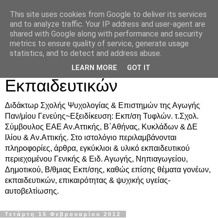
This site uses cookies from Google to deliver its services
Δρ. Ράνια Χιουρέα-
and to analyze traffic. Your IP address and user-agent are
shared with Google along with performance and security
Συμβουλευτική &
metrics to ensure quality of service, generate usage
statistics, and to detect and address abuse.
Υποστήριξη Γονέων &
LEARN MORE
GOT IT
Εκπαιδευτικών
Διδάκτωρ Σχολής Ψυχολογίας & Επιστημών της Αγωγής
Παν/μίου Γενεύης~Εξειδίκευση: Εκπ/ση Τυφλών. τ.Σχολ.
Σύμβουλος ΕΑΕ Αν.Αττικής, Β΄Αθήνας, Κυκλάδων & ΔΕ
Ιλίου & Αν.Αττικής. Στο ιστολόγιο περιλαμβάνονται
πληροφορίες, άρθρα, εγκύκλιοι & υλικό εκπαιδευτικού
περιεχομένου Γενικής & Ειδ. Αγωγής, Νηπιαγωγείου,
Δημοτικού, Β/θμιας Εκπ/σης, καθώς επίσης θέματα γονέων,
εκπαιδευτικών, επικαιρότητας & ψυχικής υγείας-
αυτοβελτίωσης.
Τετάρτη 15 Φεβρουαρίου 2012