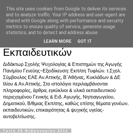
This site uses cookies from Google to deliver its services
Δρ. Ράνια Χιουρέα-
and to analyze traffic. Your IP address and user-agent are
shared with Google along with performance and security
Συμβουλευτική &
metrics to ensure quality of service, generate usage
statistics, and to detect and address abuse.
Υποστήριξη Γονέων &
LEARN MORE
GOT IT
Εκπαιδευτικών
Διδάκτωρ Σχολής Ψυχολογίας & Επιστημών της Αγωγής
Παν/μίου Γενεύης~Εξειδίκευση: Εκπ/ση Τυφλών. τ.Σχολ.
Σύμβουλος ΕΑΕ Αν.Αττικής, Β΄Αθήνας, Κυκλάδων & ΔΕ
Ιλίου & Αν.Αττικής. Στο ιστολόγιο περιλαμβάνονται
πληροφορίες, άρθρα, εγκύκλιοι & υλικό εκπαιδευτικού
περιεχομένου Γενικής & Ειδ. Αγωγής, Νηπιαγωγείου,
Δημοτικού, Β/θμιας Εκπ/σης, καθώς επίσης θέματα γονέων,
εκπαιδευτικών, επικαιρότητας & ψυχικής υγείας-
αυτοβελτίωσης.
Τρίτη 28 Φεβρουαρίου 2012