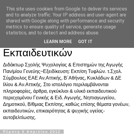
This site uses cookies from Google to deliver its services
Δρ. Ράνια Χιουρέα-
and to analyze traffic. Your IP address and user-agent are
shared with Google along with performance and security
Συμβουλευτική &
metrics to ensure quality of service, generate usage
statistics, and to detect and address abuse.
Υποστήριξη Γονέων &
LEARN MORE
GOT IT
Εκπαιδευτικών
Διδάκτωρ Σχολής Ψυχολογίας & Επιστημών της Αγωγής
Παν/μίου Γενεύης~Εξειδίκευση: Εκπ/ση Τυφλών. τ.Σχολ.
Σύμβουλος ΕΑΕ Αν.Αττικής, Β΄Αθήνας, Κυκλάδων & ΔΕ
Ιλίου & Αν.Αττικής. Στο ιστολόγιο περιλαμβάνονται
πληροφορίες, άρθρα, εγκύκλιοι & υλικό εκπαιδευτικού
περιεχομένου Γενικής & Ειδ. Αγωγής, Νηπιαγωγείου,
Δημοτικού, Β/θμιας Εκπ/σης, καθώς επίσης θέματα γονέων,
εκπαιδευτικών, επικαιρότητας & ψυχικής υγείας-
αυτοβελτίωσης.
Πέμπτη 5 Απριλίου 2012