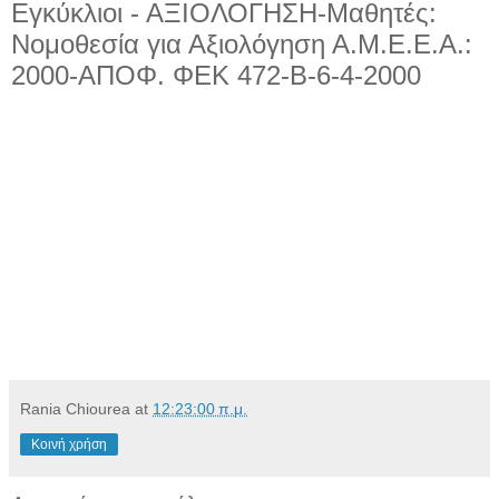
Εγκύκλιοι - ΑΞΙΟΛΟΓΗΣΗ-Μαθητές:
Νομοθεσία για Αξιολόγηση Α.Μ.Ε.Ε.Α.:
2000-AΠOΦ. ΦEK 472-B-6-4-2000
Rania Chiourea
at
12:23:00 π.μ.
Κοινή χρήση