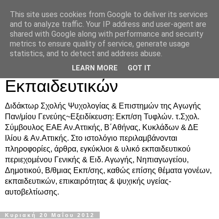
This site uses cookies from Google to deliver its services
Δρ. Ράνια Χιουρέα-
and to analyze traffic. Your IP address and user-agent are
shared with Google along with performance and security
Συμβουλευτική &
metrics to ensure quality of service, generate usage
statistics, and to detect and address abuse.
Υποστήριξη Γονέων &
LEARN MORE
GOT IT
Εκπαιδευτικών
Διδάκτωρ Σχολής Ψυχολογίας & Επιστημών της Αγωγής
Παν/μίου Γενεύης~Εξειδίκευση: Εκπ/ση Τυφλών. τ.Σχολ.
Σύμβουλος ΕΑΕ Αν.Αττικής, Β΄Αθήνας, Κυκλάδων & ΔΕ
Ιλίου & Αν.Αττικής. Στο ιστολόγιο περιλαμβάνονται
πληροφορίες, άρθρα, εγκύκλιοι & υλικό εκπαιδευτικού
περιεχομένου Γενικής & Ειδ. Αγωγής, Νηπιαγωγείου,
Δημοτικού, Β/θμιας Εκπ/σης, καθώς επίσης θέματα γονέων,
εκπαιδευτικών, επικαιρότητας & ψυχικής υγείας-
αυτοβελτίωσης.
Κυριακή 20 Μαΐου 2012