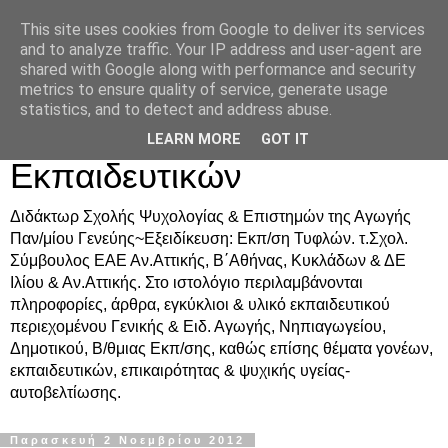
This site uses cookies from Google to deliver its services
Δρ. Ράνια Χιουρέα-
and to analyze traffic. Your IP address and user-agent are
shared with Google along with performance and security
Συμβουλευτική &
metrics to ensure quality of service, generate usage
statistics, and to detect and address abuse.
Υποστήριξη Γονέων &
LEARN MORE
GOT IT
Εκπαιδευτικών
Διδάκτωρ Σχολής Ψυχολογίας & Επιστημών της Αγωγής
Παν/μίου Γενεύης~Εξειδίκευση: Εκπ/ση Τυφλών. τ.Σχολ.
Σύμβουλος ΕΑΕ Αν.Αττικής, Β΄Αθήνας, Κυκλάδων & ΔΕ
Ιλίου & Αν.Αττικής. Στο ιστολόγιο περιλαμβάνονται
πληροφορίες, άρθρα, εγκύκλιοι & υλικό εκπαιδευτικού
περιεχομένου Γενικής & Ειδ. Αγωγής, Νηπιαγωγείου,
Δημοτικού, Β/θμιας Εκπ/σης, καθώς επίσης θέματα γονέων,
εκπαιδευτικών, επικαιρότητας & ψυχικής υγείας-
αυτοβελτίωσης.
Παρασκευή 2 Νοεμβρίου 2012