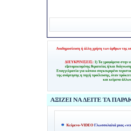
Αναδημοσίευση ή άλλη χρήση των άρθρων της ιστ
ΔΙΕΥΚΡΙΝΙΣΕΙΣ:
1) Τα γραφόμενα στην ι
εξατομικευμένης θεραπείας ή/και διάγνωσ
Επαγγελματία για κάποιο συγκεκριμένο περιστα
της ανάρτησης η πηγή προέλευσης, όταν πρόκειτ
και κείμενα άλλων
ΑΞΙΖΕΙ ΝΑ ΔΕΙΤΕ ΤΑ ΠΑΡΑ
Kείμενο-
VIDEO
Γλωσσολαλιά μιας «νε