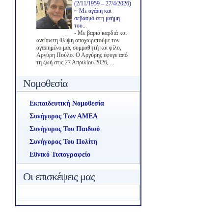
(2/11/1959 – 27/4/2026)
~ Με αγάπη και
σεβασμό στη μνήμη
του...
-
Με βαριά καρδιά και
ανείπωτη θλίψη αποχαιρετούμε τον
αγαπημένο μας συμμαθητή και φίλο,
Αργύρη Πούλο. Ο Αργύρης έφυγε από
τη ζωή στις 27 Απριλίου 2026, ...
Νομοθεσία
Εκπαιδευτική Νομοθεσία
Συνήγορος Των ΑΜΕΑ
Συνήγορος Του Παιδιού
Συνήγορος Του Πολίτη
Εθνικό Τυπογραφείο
Οι επισκέψεις μας