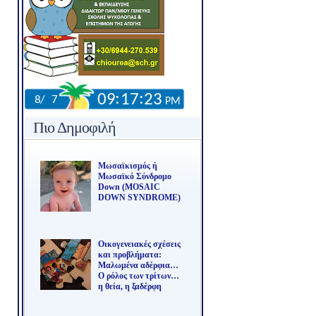
Πιο Δημοφιλή
Μωσαϊκισμός ή
Μωσαϊκό Σύνδρομο
Down (MOSAIC
DOWN SYNDROME)
Οικογενειακές σχέσεις
και προβλήματα:
Μαλωμένα αδέρφια…
Ο ρόλος των τρίτων…
η θεία, η ξαδέρφη