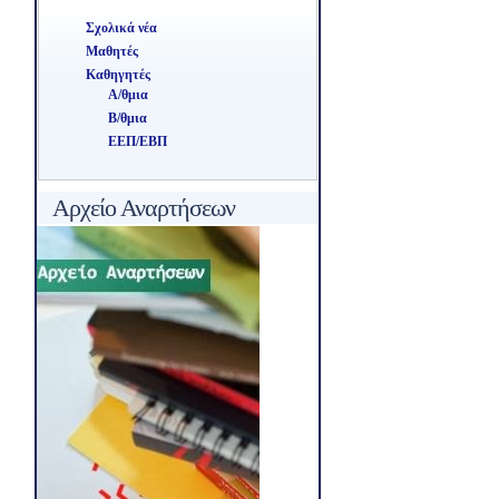
Σχολικά νέα
Μαθητές
Καθηγητές
Α/θμια
Β/θμια
ΕΕΠ/ΕΒΠ
Αρχείο Αναρτήσεων