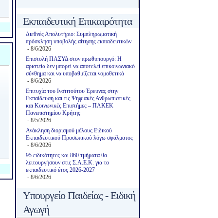
Εκπαιδευτική Επικαιρότητα
Διεθνές Απολυτήριο: Συμπληρωματική
πρόσκληση υποβολής αίτησης εκπαιδευτικών
- 8/6/2026
Επιστολή ΠΑΣΥΔ στον πρωθυπουργό: Η
αριστεία δεν μπορεί να αποτελεί επικοινωνιακό
σύνθημα και να υποβαθμίζεται νομοθετικά
- 8/6/2026
Επιτυχία του Ινστιτούτου Έρευνας στην
Εκπαίδευση και τις Ψηφιακές Ανθρωπιστικές
και Κοινωνικές Επιστήμες – ΠΑΚΕΚ
Πανεπιστημίου Κρήτης
- 8/5/2026
Ανάκληση διορισμού μέλους Ειδικού
Εκπαιδευτικού Προσωπικού λόγω σφάλματος
- 8/6/2026
95 ειδικότητες και 860 τμήματα θα
λειτουργήσουν στις Σ.Α.Ε.Κ. για το
εκπαιδευτικό έτος 2026-2027
- 8/6/2026
Υπουργείο Παιδείας - Ειδική
Αγωγή