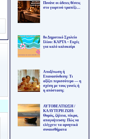
Πονάνε οι άδειες θέσεις
στο γιορτινό τραπέζι…
8ο Δημοτικό Σχολείο
Ιλίου: ΚΑΡΤΑ ~ Ευχές
για καλό καλοκαίρι
Αποξένωση ή
Επανασύνδεση: Τι
αξίζει περισσότερο — η
σχέση με τους γονείς ή
η απόσταση;
ΑΥΤΟΒΕΛΤΙΩΣΗ /
ΚΑΛΥΤΕΡΗ ΖΩΗ:
Θυμός, ζήλεια, πίκρα,
απογοήτευση: Πώς να
ελέγχετε τα αρνητικά
συναισθήματα