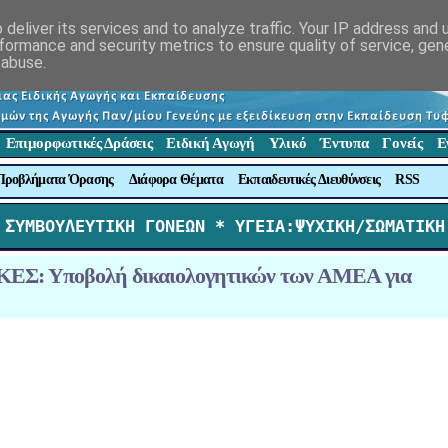
deliver its services and to analyze traffic. Your IP address and
formance and security metrics to ensure quality of service, ge
 abuse.
Επιμορφωτικές Δράσεις
Ειδική Αγωγή
Υλικό
Έντυπα
Γονείς
Ε
Προβλήματα Όρασης
Διάφορα Θέματα
Εκπαιδευτικές Διευθύνσεις
RSS
 ΣΥΜΒΟΥΛΕΥΤΙΚΗ ΓΟΝΕΩΝ *
 ΥΓΕΙΑ:ΨΥΧΙΚΗ/ΣΩΜΑΤΙΚΗ
ΕΣ: Υποβολή δικαιολογητικών των ΑΜΕΑ για