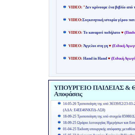
VIDEO: "
Δεν κρίνουμε ένα βιβλίο από
VIDEO:
Συγκινητική ιστορία γέρου πατ
VIDEO:
Το καναρινί ποδήλατο
♥
(Παιδ
VIDEO:
Άγγελοι στη γη
♥
(Ειδική Αγωγ
VIDEO:
Hand in Hand
♥
(Ειδική Αγωγή
ΥΠΟΥΡΓΕΙΟ ΠΑΙΔΕΙΑΣ & ΘΡ
Αποφάσεις
14-05-26 Τροποποίηση της υπό 36339/Ε2/23-03-
(ΑΔΑ: Ε4ΕΕ46ΝΚΠΔ-ΛΣ8)
18-09-25 Τροποποίηση της υπό στοιχεία 85980/Δ
18-09-25 Ωράριο λειτουργίας Ημερήσιων και Εσπ
01-04-25 Έκδοση υπουργικής απόφασης μεταθέσ