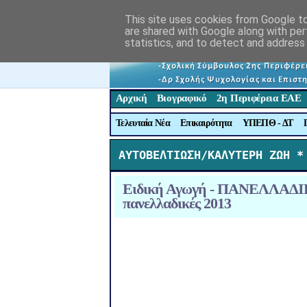
This site uses cookies from Google to 
are shared with Google along with per
statistics, and to detect and address
Αρχική
Βιογραφικό
2η Περιφέρεια ΕΑΕ
Τελευταία Νέα
Επικαιρότητα
ΥΠΕΠΘ - ΔΤ
ΑΥΤΟΒΕΛΤΙΩΣΗ/ΚΑΛΥΤΕΡΗ ΖΩΗ *
Ειδική Αγωγή - ΠΑΝΕΛΛΑΔΙΚ
πανελλαδικές 2013