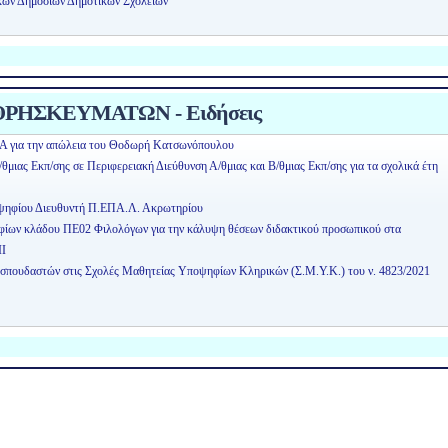
κών Δημόσιων Δημοτικών Σχολείων
ΡΗΣΚΕΥΜΑΤΩΝ - Ειδήσεις
Α για την απώλεια του Θοδωρή Κατσωνόπουλου
μιας Εκπ/σης σε Περιφερειακή Διεύθυνση Α/θμιας και Β/θμιας Εκπ/σης για τα σχολικά έτη
οψηφίου Διευθυντή Π.ΕΠΑ.Λ. Ακρωτηρίου
ηφίων κλάδου ΠΕ02 Φιλολόγων για την κάλυψη θέσεων διδακτικού προσωπικού στα
ΙΙ
οσπουδαστών στις Σχολές Μαθητείας Υποψηφίων Κληρικών (Σ.Μ.Υ.Κ.) του ν. 4823/2021