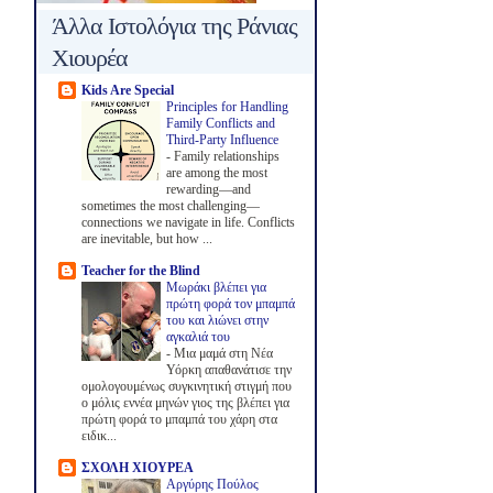
Άλλα Ιστολόγια της Ράνιας
Χιουρέα
Kids Are Special
Principles for Handling
Family Conflicts and
Third-Party Influence
-
Family relationships
are among the most
rewarding—and
sometimes the most challenging—
connections we navigate in life. Conflicts
are inevitable, but how ...
Teacher for the Blind
Μωράκι βλέπει για
πρώτη φορά τον μπαμπά
του και λιώνει στην
αγκαλιά του
-
Μια μαμά στη Νέα
Υόρκη απαθανάτισε την
ομολογουμένως συγκινητική στιγμή που
ο μόλις εννέα μηνών γιος της βλέπει για
πρώτη φορά το μπαμπά του χάρη στα
ειδικ...
ΣΧΟΛΗ ΧΙΟΥΡΕΑ
Αργύρης Πούλος