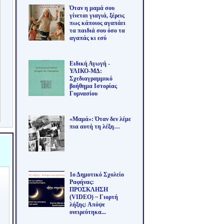
Όταν η μαμά σου
γίνεται γιαγιά, ξέρεις
πως κάποιος αγαπάει
τα παιδιά σου όσο τα
αγαπάς κι εσύ
Ειδική Αγωγή -
ΥΛΙΚΟ-ΜΔ:
Σχεδιαγραμμικό
βοήθημα Ιστορίας
Γυμνασίου
«Μαμά»: Όταν δεν λέμε
πια αυτή τη λέξη…
1ο Δημοτικό Σχολείο
Ραφήνας:
ΠΡΟΣΚΛΗΣΗ
(VIDEO) ~ Γιορτή
λήξης: Απόψε
ονειρεύτηκα...