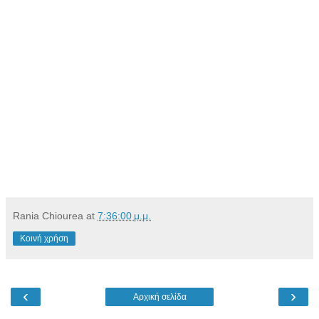
Rania Chiourea
at
7:36:00 μ.μ.
Κοινή χρήση
‹
›
Αρχική σελίδα