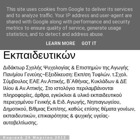
This site uses cookies from Google to deliver its services
Δρ. Ράνια Χιουρέα-
and to analyze traffic. Your IP address and user-agent are
shared with Google along with performance and security
Συμβουλευτική &
metrics to ensure quality of service, generate usage
statistics, and to detect and address abuse.
Υποστήριξη Γονέων &
LEARN MORE
GOT IT
Εκπαιδευτικών
Διδάκτωρ Σχολής Ψυχολογίας & Επιστημών της Αγωγής
Παν/μίου Γενεύης~Εξειδίκευση: Εκπ/ση Τυφλών. τ.Σχολ.
Σύμβουλος ΕΑΕ Αν.Αττικής, Β΄Αθήνας, Κυκλάδων & ΔΕ
Ιλίου & Αν.Αττικής. Στο ιστολόγιο περιλαμβάνονται
πληροφορίες, άρθρα, εγκύκλιοι & υλικό εκπαιδευτικού
περιεχομένου Γενικής & Ειδ. Αγωγής, Νηπιαγωγείου,
Δημοτικού, Β/θμιας Εκπ/σης, καθώς επίσης θέματα γονέων,
εκπαιδευτικών, επικαιρότητας & ψυχικής υγείας-
αυτοβελτίωσης.
Κυριακή 24 Μαρτίου 2013