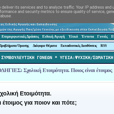
deliver its services and to analyze traffic. Your IP address and
formance and security metrics to ensure quality of service, ge
 abuse.
Επιμορφωτικές Δράσεις
Ειδική Αγωγή
Υλικό
Έντυπα
Γονείς
Ε
Προβλήματα Όρασης
Διάφορα Θέματα
Εκπαιδευτικές Διευθύνσεις
RSS
 ΣΥΜΒΟΥΛΕΥΤΙΚΗ ΓΟΝΕΩΝ *
 ΥΓΕΙΑ:ΨΥΧΙΚΗ/ΣΩΜΑΤΙΚΗ
ΓΙΕΣ: Σχολική Ετοιμότητα. Ποιος είναι έτοιμος
χολική Ετοιμότητα.
ι έτοιμος για ποιον και πότε;