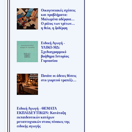
Οικογενειακές σχέσεις
και προβλήματα:
Μαλωμένα αδέρφια…
Ο ρόλος των τρίτων…
η θεία, η ξαδέρφη
Ειδική Αγωγή -
ΥΛΙΚΟ-ΜΔ:
Σχεδιαγραμμικό
βοήθημα Ιστορίας
Γυμνασίου
Πονάνε οι άδειες θέσεις
στο γιορτινό τραπέζι…
Ειδική Αγωγή - ΘΕΜΑΤΑ
ΕΚΠΑΙΔΕΥΤΙΚΩΝ: Κατάταξη
εκπαιδευτικών κατόχων
μεταπτυχιακών στους πίνακες της
ειδικής αγωγής