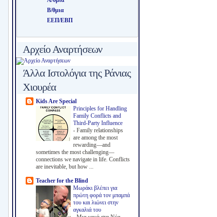
Β/θμια
ΕΕΠ/ΕΒΠ
Αρχείο Αναρτήσεων
Άλλα Ιστολόγια της Ράνιας
Χιουρέα
Kids Are Special
Principles for Handling
Family Conflicts and
Third-Party Influence
-
Family relationships
are among the most
rewarding—and
sometimes the most challenging—
connections we navigate in life. Conflicts
are inevitable, but how ...
Teacher for the Blind
Μωράκι βλέπει για
πρώτη φορά τον μπαμπά
του και λιώνει στην
αγκαλιά του