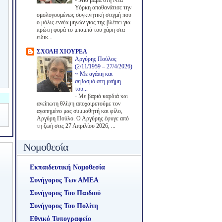
-
Μια μαμά στη Νέα
Υόρκη απαθανάτισε την
ομολογουμένως συγκινητική στιγμή που
ο μόλις εννέα μηνών γιος της βλέπει για
πρώτη φορά το μπαμπά του χάρη στα
ειδικ...
ΣΧΟΛΗ ΧΙΟΥΡΕΑ
Αργύρης Πούλος
(2/11/1959 – 27/4/2026)
~ Με αγάπη και
σεβασμό στη μνήμη
του...
-
Με βαριά καρδιά και
ανείπωτη θλίψη αποχαιρετούμε τον
αγαπημένο μας συμμαθητή και φίλο,
Αργύρη Πούλο. Ο Αργύρης έφυγε από
τη ζωή στις 27 Απριλίου 2026, ...
Νομοθεσία
Εκπαιδευτική Νομοθεσία
Συνήγορος Των ΑΜΕΑ
Συνήγορος Του Παιδιού
Συνήγορος Του Πολίτη
Εθνικό Τυπογραφείο