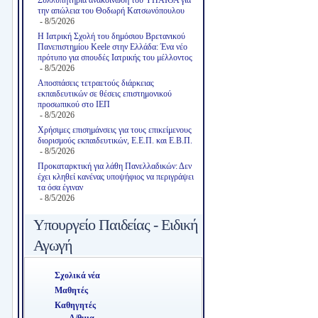
την απώλεια του Θοδωρή Κατσωνόπουλου
- 8/5/2026
Η Ιατρική Σχολή του δημόσιου Βρετανικού
Πανεπιστημίου Keele στην Ελλάδα: Ένα νέο
πρότυπο για σπουδές Ιατρικής του μέλλοντος
- 8/5/2026
Αποσπάσεις τετραετούς διάρκειας
εκπαιδευτικών σε θέσεις επιστημονικού
προσωπικού στο ΙΕΠ
- 8/5/2026
Χρήσιμες επισημάνσεις για τους επικείμενους
διορισμούς εκπαιδευτικών, Ε.Ε.Π. και Ε.Β.Π.
- 8/5/2026
Προκαταρκτική για λάθη Πανελλαδικών: Δεν
έχει κληθεί κανένας υποψήφιος να περιγράψει
τα όσα έγιναν
- 8/5/2026
Υπουργείο Παιδείας - Ειδική
Αγωγή
Σχολικά νέα
Μαθητές
Καθηγητές
Α/θμια