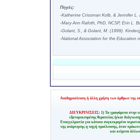
Πηγές
:
-Katherine Crissman Kolb, & Jennifer L. 
-Mary Ann Rafoth, PhD, NCSP, Erin L. 
-Golant, S., & Golant, M. (1999). Kinderga
-National Association for the Education
Αναδημοσίευση ή άλλη χρήση των άρθρων της ιστ
ΔΙΕΥΚΡΙΝΙΣΕΙΣ:
1) Τα γραφόμενα στην ι
εξατομικευμένης θεραπείας ή/και διάγνωσ
Επαγγελματία για κάποιο συγκεκριμένο περιστα
της ανάρτησης η πηγή προέλευσης, όταν πρόκειτ
και κείμενα άλλων