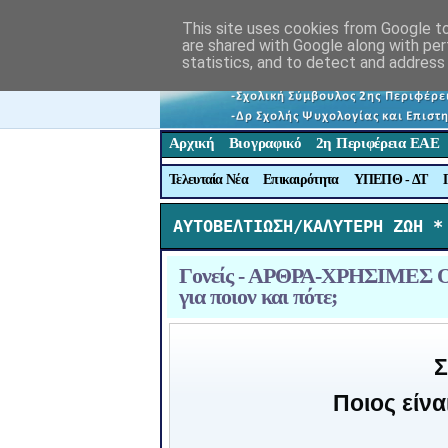
This site uses cookies from Google to 
are shared with Google along with per
statistics, and to detect and address
Αρχική
Βιογραφικό
2η Περιφέρεια ΕΑΕ
Τελευταία Νέα
Επικαιρότητα
ΥΠΕΠΘ - ΔΤ
ΑΥΤΟΒΕΛΤΙΩΣΗ/ΚΑΛΥΤΕΡΗ ΖΩΗ *
Γονείς - ΑΡΘΡΑ-ΧΡΗΣΙΜΕΣ ΟΔΗ
για ποιον και πότε;
Σ
Ποιος είνα