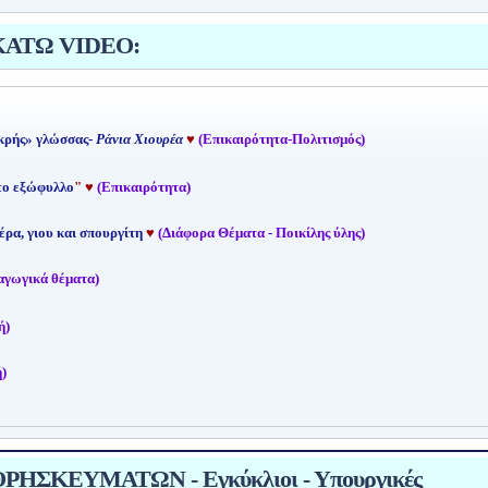
ΚΑΤΩ VIDEO:
κρής» γλώσσας-
Ράνια Χιουρέα
♥
(Επικαιρότητα-Πολιτισμός)
 το εξώφυλλο
"
♥
(Επικαιρότητα)
έρα, γιου και σπουργίτη
♥
(Διάφορα Θέματα - Ποικίλης ύλης)
αγωγικά θέματα)
ή)
)
ΗΣΚΕΥΜΑΤΩΝ - Εγκύκλιοι - Υπουργικές