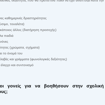
ασικές δεξιότητες που θα πρέπει ένα παιδί να έχει αναπτύξει κατά την
νες καθημερινές δραστηριότητες
ύσιμο, τουαλέτα)
ει κάποιος άλλος (διατήρηση προσοχής)
λα παιδιά
ανόνες
ιότητες (χρώματα, σχήματα)
ει το όνομά του
λλαβές και γράμματα (φωνολογικές δεξιότητες)
ο έλεγχο και συντονισμό
οι γονείς για να βοηθήσουν στην σχολική
ους;