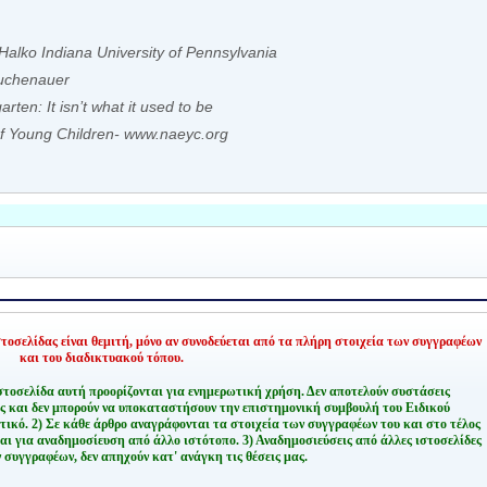
Halko Indiana University of Pennsylvania
Buchenauer
rten: It isn’t what it used to be
 of Young Children- www.naeyc.org
οσελίδας είναι θεμιτή,
μόνο αν συνοδεύεται από τα πλήρη στοιχεία των συγγραφέων
και του διαδικτυακού τόπου.
στοσελίδα αυτή προορίζονται για ενημερωτική χρήση. Δεν αποτελούν συστάσεις
ης και δεν μπορούν να υποκαταστήσουν την επιστημονική συμβουλή του Ειδικού
τικό.
2) Σε κάθε άρθρο αναγράφονται τα στοιχεία των συγγραφέων του και στο τέλος
αι για αναδημοσίευση από άλλο ιστότοπο.
3) Αναδημοσιεύσεις από άλλες ιστοσελίδες
 συγγραφέων, δεν απηχούν κατ' ανάγκη τις θέσεις μας.