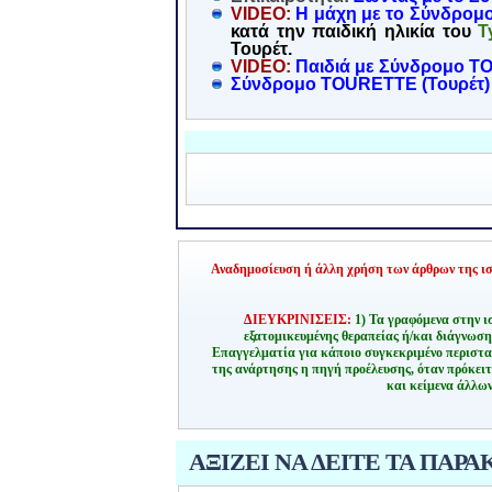
VIDEO:
Η μάχη με το Σύνδρομο
κατά την παιδική ηλικία του
T
Τουρέτ.
VIDEO:
Παιδιά με Σύνδρομο 
Σύνδρομο TOURETTE (Τουρέτ)
Αναδημοσίευση ή άλλη χρήση των άρθρων της ιστ
ΔΙΕΥΚΡΙΝΙΣΕΙΣ:
1) Τα γραφόμενα στην ι
εξατομικευμένης θεραπείας ή/και διάγνωσ
Επαγγελματία για κάποιο συγκεκριμένο περιστα
της ανάρτησης η πηγή προέλευσης, όταν πρόκειτ
και κείμενα άλλων
ΑΞΙΖΕΙ ΝΑ ΔΕΙΤΕ ΤΑ ΠΑΡΑ