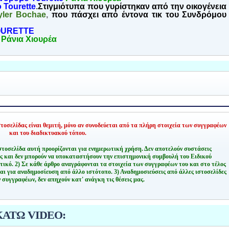
 Tourette
.
Στιγμιότυπα που γυρίστηκαν από την οικογένεια
yler Bochae
,
που πάσχει από έντονα τικ του Συνδρόμου
TOURETTE
Ράνια Χιουρέα
οσελίδας είναι θεμιτή,
μόνο αν συνοδεύεται από τα πλήρη στοιχεία των συγγραφέων
και του διαδικτυακού τόπου.
στοσελίδα αυτή προορίζονται για ενημερωτική χρήση. Δεν αποτελούν συστάσεις
ης και δεν μπορούν να υποκαταστήσουν την επιστημονική συμβουλή του Ειδικού
τικό.
2) Σε κάθε άρθρο αναγράφονται τα στοιχεία των συγγραφέων του και στο τέλος
αι για αναδημοσίευση από άλλο ιστότοπο.
3) Αναδημοσιεύσεις από άλλες ιστοσελίδες
 συγγραφέων, δεν απηχούν κατ' ανάγκη τις θέσεις μας.
ΚΑΤΩ VIDEO: