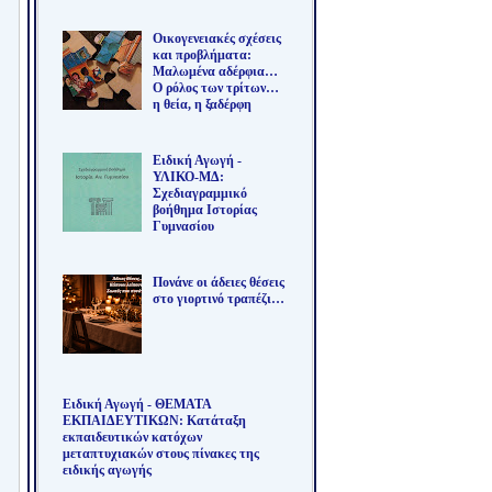
Οικογενειακές σχέσεις
και προβλήματα:
Μαλωμένα αδέρφια…
Ο ρόλος των τρίτων…
η θεία, η ξαδέρφη
Ειδική Αγωγή -
ΥΛΙΚΟ-ΜΔ:
Σχεδιαγραμμικό
βοήθημα Ιστορίας
Γυμνασίου
Πονάνε οι άδειες θέσεις
στο γιορτινό τραπέζι…
Ειδική Αγωγή - ΘΕΜΑΤΑ
ΕΚΠΑΙΔΕΥΤΙΚΩΝ: Κατάταξη
εκπαιδευτικών κατόχων
μεταπτυχιακών στους πίνακες της
ειδικής αγωγής