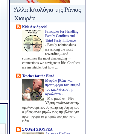
Άλλα Ιστολόγια της Ράνιας
Χιουρέα
Kids Are Special
Principles for Handling
Family Conflicts and
Third-Party Influence
-
Family relationships
are among the most
rewarding—and
sometimes the most challenging—
connections we navigate in life. Conflicts
are inevitable, but how ...
Teacher for the Blind
Μωράκι βλέπει για
πρώτη φορά τον μπαμπά
του και λιώνει στην
αγκαλιά του
-
Μια μαμά στη Νέα
Υόρκη απαθανάτισε την
ομολογουμένως συγκινητική στιγμή που
ο μόλις εννέα μηνών γιος της βλέπει για
πρώτη φορά το μπαμπά του χάρη στα
ειδικ...
ΣΧΟΛΗ ΧΙΟΥΡΕΑ