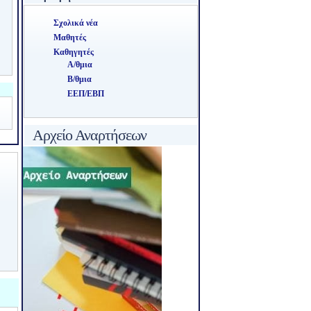
Σχολικά νέα
Μαθητές
Καθηγητές
Α/θμια
Β/θμια
ΕΕΠ/ΕΒΠ
Αρχείο Αναρτήσεων