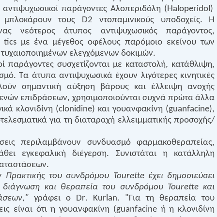
οί αντιψυχωσικοί παράγοντες Αλοπεριδόλη (
Haloperidol
)
υ μπλοκάρουν τους
D
2 ντοπαμινικούς υποδοχείς. Η
νας νεότερος άτυπος αντιψυχωσικός παράγοντος,
α
tics
με ένα μέγεθος οφέλους παρόμοιο εκείνου των
 τυχαιοποιημένων ελεγχόμενων δοκιμών.
ί παράγοντες συσχετίζονται με καταστολή, κατάθλιψη,
σμό. Τα άτυπα αντιψυχωσικά έχουν λιγότερες κινητικές
λούν σημαντική αύξηση βάρους και έλλειψη ανοχής
μενών επιδράσεων, χρησιμοποιούνται συχνά πρώτα άλλα
κά κλονιδίνη (
clonidine
) και γουανφακίνη (
guanfacine
),
τελεσματικά για τη διαταραχή ελλειμματικής προσοχής/
ίσεις περιλαμβάνουν συνδυασμό φαρμακοθεραπείας,
θει εγκεφαλική διέγερση. Συνιστάται η κατάλληλη
καταστάσεων.
 Πρακτικής του συνδρόμου
Tourette
έχει δημοσιεύσει
η, διάγνωση και θεραπεία του συνδρόμου
Tourette
και
άσεων,"
γράφει ο
Dr
.
Kurlan
. "Για τη θεραπεία του
εις είναι ότι η γουανφακίνη (
guanfacine
ή η κλονιδίνη