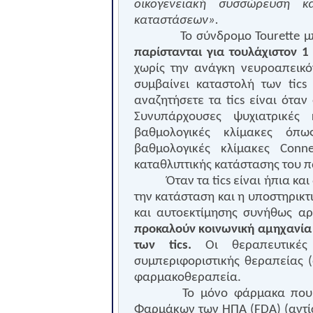
οικογενειακή συσσώρευση 
καταστάσεων».
Το σύνδρομο
Tourette
μ
παρίστανται για τουλάχιστον 1
χωρίς την ανάγκη νευροαπεικό
συμβαίνει καταστολή των
tics
αναζητήσετε τα
tics
είναι όταν 
Συνυπάρχουσες ψυχιατρικές 
βαθμολογικές κλίμακες όπ
βαθμολογικές κλίμακες
Conne
καταθλιπτικής κατάστασης του π
Όταν τα
tics
είναι ήπια και
την κατάσταση και η υποστηρικτ
και αυτοεκτίμησης συνήθως α
προκαλούν κοινωνική αμηχανία 
των
tics
.
Οι θεραπευτικέ
συμπεριφοριστικής θεραπείας 
φαρμακοθεραπεία.
Το μόνο φάρμακα που 
Φαρμάκων των ΗΠΑ (
FDA
) (αντ