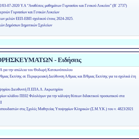
2/03-07-2020 Υ.Α “Αναθέσεις μαθημάτων Γυμνασίου και Γενικού Λυκείου” (Β΄ 2737)
ερινών Γυμνασίων και Γενικών Λυκείων
εων μελών ΕΕΠ-ΕΒΠ σχολικού έτους 2024-2025.
κών Δημόσιων Δημοτικών Σχολείων
ΡΗΣΚΕΥΜΑΤΩΝ - Ειδήσεις
Α για την απώλεια του Θοδωρή Κατσωνόπουλου
μιας Εκπ/σης σε Περιφερειακή Διεύθυνση Α/θμιας και Β/θμιας Εκπ/σης για τα σχολικά έτη
οψηφίου Διευθυντή Π.ΕΠΑ.Λ. Ακρωτηρίου
ηφίων κλάδου ΠΕ02 Φιλολόγων για την κάλυψη θέσεων διδακτικού προσωπικού στα
ΙΙ
οσπουδαστών στις Σχολές Μαθητείας Υποψηφίων Κληρικών (Σ.Μ.Υ.Κ.) του ν. 4823/2021