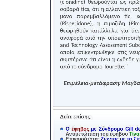
(
clonidine
) θεωρούνται ως πρώ
σοβαρά
tics
, ότι η αλλαντική τ
μόνο παρεμβαλλόμενο
tic
, κ
(
Risperidone
), η πιμοζίδη (
Pim
θεωρηθούν κατάλληλα για
tics
αναφορά από την υποεπιτροπή 
and
Technology
Assessment
Sub
οποία επικεντρώθηκε στις νευρ
συμπέρανε ότι είναι η ενδεδειγ
από το σύνδρομο
Tourette
."
Επιμέλεια-μετάφραση:
Μαγδαλ
Δείτε επίσης:
Ο
έφηβος
με Σύνδρομο Gill de 
Αντιμετώπιση του εφήβου
Τίνα
Επικαιρότητα:
Ζώντας με το Σύ