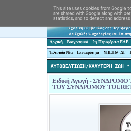
This site uses cookies from Google to 
are shared with Google along with per
statistics, and to detect and address
Αρχική
Βιογραφικό
2η Περιφέρεια ΕΑΕ
Τελευταία Νέα
Επικαιρότητα
ΥΠΕΠΘ - ΔΤ
ΑΥΤΟΒΕΛΤΙΩΣΗ/ΚΑΛΥΤΕΡΗ ΖΩΗ *
Ειδική Αγωγή - ΣΥΝΔΡΟ
ΤΟΥ ΣΥΝΔΡΟΜΟΥ TOURE