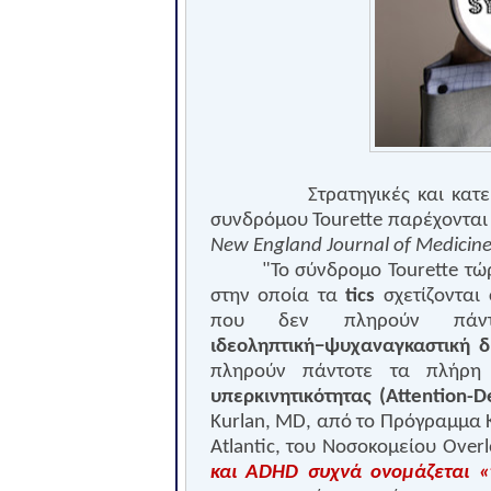
Στρατηγικές και κατε
συνδρόμου
Tourette
παρέχονται 
New
England
Journal
of
Medicin
"Το σύνδρομο
Tourette
τώρ
στην οποία τα
tics
σχετίζονται
που δεν πληρούν πάντ
ιδεοληπτική−ψυχαναγκαστική δ
πληρούν πάντοτε τα πλήρη
υπερκινητικότητας (
Attention
-
De
Kurlan
,
MD
, από το Πρόγραμμα 
Atlantic
, του Νοσοκομείου
Overl
και
ADHD
συχνά ονομάζεται 