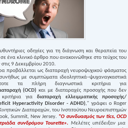
υθυντήριες οδηγίες για τη διάγνωση και θεραπεία του
σε ένα κλινικό άρθρο που ανακοινώθηκε στο τεύχος του
e
στις 9 Δεκεμβρίου 2010.
α προβάλλεται ως διαταραχή νευροψυχικού φάσματος
 συνήθως με συμπτώματα ιδεοληπτικά−ψυχαναγκαστικά
οτε τα πλήρη διαγνωστικά κριτήρια για
ιαταραχή (
OCD
)
και με διαταραχές προσοχής που δεν
 κριτήρια για
διαταραχή ελλειμματικής προσοχής/
ficit
Hyperactivity
Disorder
-
ADHD
)
," γράφει ο
Roger
Κινητικών Διαταραχών, του Ινστιτούτου Νευροεπιστημών
ook
,
Summit
,
New
Jersey
.
"Ο συνδυασμός των
tics
,
OCD
«τριάδα συνδρόμου
Tourette
».
Μελέτες υπέδειξαν μια