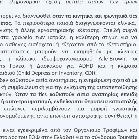
και κληρονομική σχέση μεταξύ αυτών των τριών
πορεί να διαγνωσθεί
όταν τα κινητικά και φωνητικά
tics
 έτος.
Τα περισσότερα παιδιά διαγιγνώσκονται κλινικά,
νισης ή άλλης εργαστηριακής εξέτασης. Επειδή συχνά
στα γραφεία των ιατρών, η καλύτερη στιγμή για να
ο ασθενής εισέρχεται ή εξέρχεται από το εξεταστήριο.
καταστάσεις μπορούν να εκτιμηθούν με κλινικές
ως η κλίμακα ιδεοψυχαναγκασμού
Yale
-
Brown
, οι
rs
Γονέα ή Δασκάλου για
ADHD
και η κλίμακα
αιδιού (
Child
Depression
Inventory
,
CDI
).
 δεν καθιστούν αιτία αναπηρίας, η ενημέρωση σχετικά με
ική συμβουλευτική για την ενίσχυση της αυτοπεποίθησης
ρκούν.
Όταν τα
tics
καθιστούν αιτία αναπηρίας επειδή
ή αυτο-τραυματισμό, ενδείκνυται θεραπεία καταστολής
ς επιλογές περιλαμβάνουν μια μορφή γνωστικής
(ονομαζόμενης
αντιμετώπιση αντιστροφής-συνήθειας
) ή
είναι εγκεκριμένα από τον Οργανισμό Τροφίμων και
ίστοιχος του ΕΟΦ στην Ελλάδα) για το σύνδρομο
Tourette