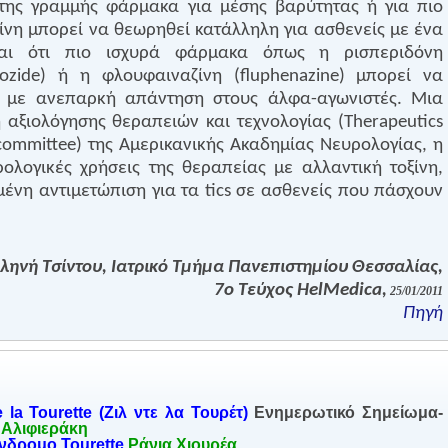
της γραμμής φάρμακα για μέσης βαρύτητας ή για πιο
οξίνη μπορεί να θεωρηθεί κατάλληλη για ασθενείς με ένα
αι ότι πιο ισχυρά φάρμακα όπως η ρισπεριδόνη
ozide
) ή η φλουφαιναζίνη (
fluphenazine
) μπορεί να
με ανεπαρκή απάντηση στους άλφα-αγωνιστές. Μια
αξιολόγησης θεραπειών και τεχνολογίας (
Therapeutics
committee
) της Αμερικανικής Ακαδημίας Νευρολογίας, η
ολογικές χρήσεις της θεραπείας με αλλαντική τοξίνη,
μένη αντιμετώπιση για τα
tics
σε ασθενείς που πάσχουν
ηνή Τσίντου, Ιατρικό Τμήμα Πανεπιστημίου Θεσσαλίας,
7ο Τεύχος HelMedica,
25/01/2011
Πηγή
la Tourette (Ζιλ ντε λα Τουρέτ)
Ενημερωτικό Σημείωμα-
 Αλιφιεράκη
νδρομο Tourette
Ράνια Χιουρέα