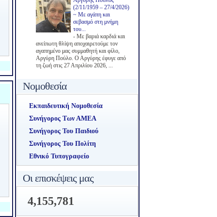
Αργύρης Πούλος
(2/11/1959 – 27/4/2026)
~ Με αγάπη και
σεβασμό στη μνήμη
του...
-
Με βαριά καρδιά και
ανείπωτη θλίψη αποχαιρετούμε τον
αγαπημένο μας συμμαθητή και φίλο,
Αργύρη Πούλο. Ο Αργύρης έφυγε από
τη ζωή στις 27 Απριλίου 2026, ...
Νομοθεσία
Εκπαιδευτική Νομοθεσία
Συνήγορος Των ΑΜΕΑ
Συνήγορος Του Παιδιού
Συνήγορος Του Πολίτη
Εθνικό Τυπογραφείο
Οι επισκέψεις μας
4,155,781