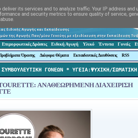
deliver its services and to analyze traffic. Your IP address and
formance and security metrics to ensure quality of service, ge
 abuse.
Επιμορφωτικές Δράσεις
Ειδική Αγωγή
Υλικό
Έντυπα
Γονείς
Ε
Προβλήματα Όρασης
Διάφορα Θέματα
Εκπαιδευτικές Διευθύνσεις
RSS
 ΣΥΜΒΟΥΛΕΥΤΙΚΗ ΓΟΝΕΩΝ *
 ΥΓΕΙΑ:ΨΥΧΙΚΗ/ΣΩΜΑΤΙΚΗ
ΜΟ TOURETTE: ΑΝΑΘΕΩΡΗΜΕΝΗ ΔΙΑΧΕΙΡΙΣΗ
TTE