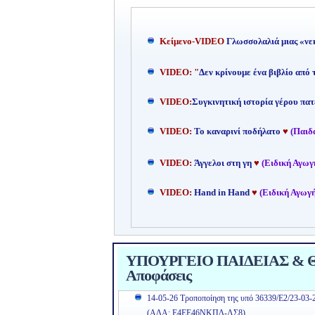
Kείμενο-
VIDEO
Γλωσσολαλιά μιας «νε
VIDEO: "
Δεν κρίνουμε ένα βιβλίο από
VIDEO:
Συγκινητική ιστορία γέρου πατ
VIDEO:
Το καναρινί ποδήλατο
♥
(Παιδ
VIDEO:
Άγγελοι στη γη
♥
(Ειδική Αγωγ
VIDEO:
Hand in Hand
♥
(Ειδική Αγωγή
ΥΠΟΥΡΓΕΙΟ ΠΑΙΔΕΙΑΣ & ΘΡ
Αποφάσεις
14-05-26 Τροποποίηση της υπό 36339/Ε2/23-03-
(ΑΔΑ: Ε4ΕΕ46ΝΚΠΔ-ΛΣ8)