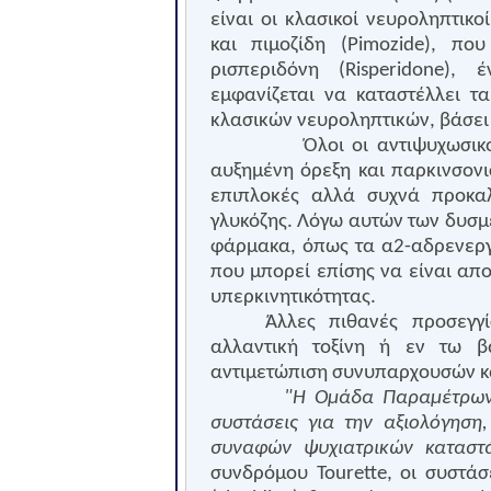
είναι οι κλασικοί νευροληπτικ
και πιμοζίδη (
Pimozide
), πο
ρισπεριδόνη (
Risperidone
), έ
εμφανίζεται να καταστέλλει τ
κλασικών νευροληπτικών, βάσει
Όλοι οι αντιψυχωσικο
αυξημένη όρεξη και παρκινσονι
επιπλοκές αλλά συχνά προκα
γλυκόζης. Λόγω αυτών των δυσ
φάρμακα, όπως τα α2-αδρενεργι
που μπορεί επίσης να είναι απο
υπερκινητικότητας.
Άλλες πιθανές προσεγγ
αλλαντική τοξίνη ή εν τω βά
αντιμετώπιση συνυπαρχουσών 
"Η Ομάδα Παραμέτρων
συστάσεις για την αξιολόγησ
συναφών ψυχιατρικών καταστ
συνδρόμου
Tourette
, οι συστάσ