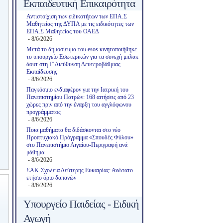
Εκπαιδευτική Επικαιρότητα
Αντιστοίχιση των ειδικοτήτων των ΕΠΑ.Σ
Μαθητείας της ΔΥΠΑ με τις ειδικότητες των
ΕΠΑ.Σ Μαθητείας του ΟΑΕΔ
- 8/6/2026
Μετά το δημοσίευμα του esos κινητοποιήθηκε
το υπουργείο Εσωτερικών για τα συνεχή μπλακ
άουτ στη Γ' Διεύθυνση Δευτεροβάθμιας
Εκπαίδευσης
- 8/6/2026
Παγκόσμιο ενδιαφέρον για την Ιατρική του
Πανεπιστημίου Πατρών: 168 αιτήσεις από 23
χώρες πριν από την έναρξη του αγγλόφωνου
προγράμματος
- 8/6/2026
Ποια μαθήματα θα διδάσκονται στο νέο
Προπτυχιακό Πρόγραμμα «Σπουδές Φύλου»
στο Πανεπιστήμιο Αιγαίου-Περιγραφή ανά
μάθημα
- 8/6/2026
ΣΑΚ-Σχολεία Δεύτερης Ευκαιρίας: Ανώτατο
ετήσιο όριο δαπανών
- 8/6/2026
Υπουργείο Παιδείας - Ειδική
Αγωγή