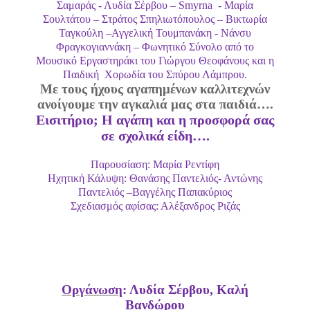
Σαμαράς - Λυδία Σέρβου – Smyrna
- Μαρία
Σουλτάτου – Στράτος Σπηλιωτόπουλος – Βικτωρία
Ταγκούλη –Αγγελική Τουμπανάκη - Νάνσυ
Φραγκογιαννάκη – Φωνητικό Σύνολο από το
Μουσικό Εργαστηράκι του Γιώργου Θεοφάνους και η
Παιδική
Χορωδία του Σπύρου Λάμπρου.
Με τους ήχους αγαπημένων καλλιτεχνών
ανοίγουμε την αγκαλιά μας στα παιδιά….
Εισιτήριο; Η αγάπη και η προσφορά σας
σε σχολικά είδη….
Παρουσίαση: Μαρία Ρεντίφη
Ηχητική Κάλυψη: Θανάσης Παντελιός- Αντώνης
Παντελιός –Βαγγέλης Παπακύριος
Σχεδιασμός αφίσας: Αλέξανδρος Ριζάς
Οργάνωση
: Λυδία Σέρβου, Καλή
Βανδώρου