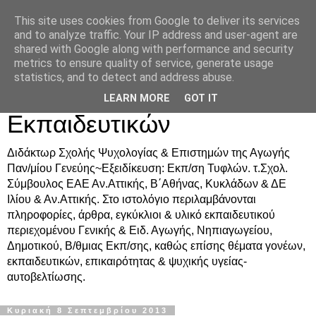
This site uses cookies from Google to deliver its services
Δρ. Ράνια Χιουρέα-
and to analyze traffic. Your IP address and user-agent are
shared with Google along with performance and security
Συμβουλευτική &
metrics to ensure quality of service, generate usage
statistics, and to detect and address abuse.
Υποστήριξη Γονέων &
LEARN MORE
GOT IT
Εκπαιδευτικών
Διδάκτωρ Σχολής Ψυχολογίας & Επιστημών της Αγωγής
Παν/μίου Γενεύης~Εξειδίκευση: Εκπ/ση Τυφλών. τ.Σχολ.
Σύμβουλος ΕΑΕ Αν.Αττικής, Β΄Αθήνας, Κυκλάδων & ΔΕ
Ιλίου & Αν.Αττικής. Στο ιστολόγιο περιλαμβάνονται
πληροφορίες, άρθρα, εγκύκλιοι & υλικό εκπαιδευτικού
περιεχομένου Γενικής & Ειδ. Αγωγής, Νηπιαγωγείου,
Δημοτικού, Β/θμιας Εκπ/σης, καθώς επίσης θέματα γονέων,
εκπαιδευτικών, επικαιρότητας & ψυχικής υγείας-
αυτοβελτίωσης.
Κυριακή 8 Σεπτεμβρίου 2013