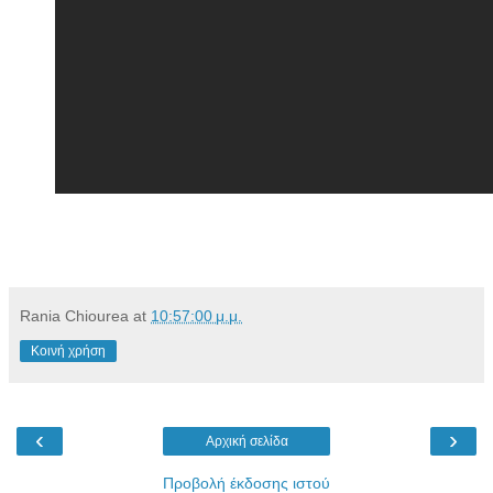
Rania Chiourea
at
10:57:00 μ.μ.
Κοινή χρήση
‹
›
Αρχική σελίδα
Προβολή έκδοσης ιστού