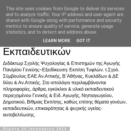
This site uses cookies from Google to deliver its services
Δρ. Ράνια Χιουρέα-
and to analyze traffic. Your IP address and user-agent are
shared with Google along with performance and security
Συμβουλευτική &
metrics to ensure quality of service, generate usage
statistics, and to detect and address abuse.
Υποστήριξη Γονέων &
LEARN MORE
GOT IT
Εκπαιδευτικών
Διδάκτωρ Σχολής Ψυχολογίας & Επιστημών της Αγωγής
Παν/μίου Γενεύης~Εξειδίκευση: Εκπ/ση Τυφλών. τ.Σχολ.
Σύμβουλος ΕΑΕ Αν.Αττικής, Β΄Αθήνας, Κυκλάδων & ΔΕ
Ιλίου & Αν.Αττικής. Στο ιστολόγιο περιλαμβάνονται
πληροφορίες, άρθρα, εγκύκλιοι & υλικό εκπαιδευτικού
περιεχομένου Γενικής & Ειδ. Αγωγής, Νηπιαγωγείου,
Δημοτικού, Β/θμιας Εκπ/σης, καθώς επίσης θέματα γονέων,
εκπαιδευτικών, επικαιρότητας & ψυχικής υγείας-
αυτοβελτίωσης.
Πέμπτη 30 Ιανουαρίου 2014