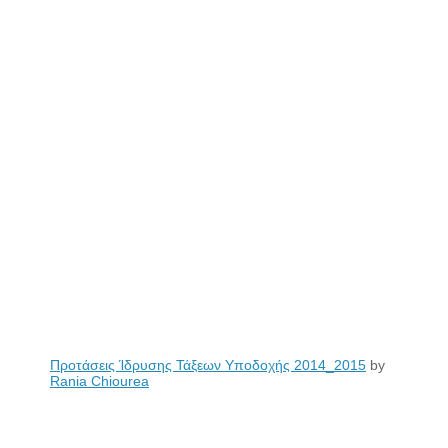
Προτάσεις Ίδρυσης Τάξεων Υποδοχής 2014_2015
by
Rania Chiourea