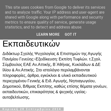
This site uses cookies from Google to deliver its services
Δρ. Ράνια Χιουρέα-
and to analyze traffic. Your IP address and user-agent are
shared with Google along with performance and security
Συμβουλευτική &
metrics to ensure quality of service, generate usage
statistics, and to detect and address abuse.
Υποστήριξη Γονέων &
LEARN MORE
GOT IT
Εκπαιδευτικών
Διδάκτωρ Σχολής Ψυχολογίας & Επιστημών της Αγωγής
Παν/μίου Γενεύης~Εξειδίκευση: Εκπ/ση Τυφλών. τ.Σχολ.
Σύμβουλος ΕΑΕ Αν.Αττικής, Β΄Αθήνας, Κυκλάδων & ΔΕ
Ιλίου & Αν.Αττικής. Στο ιστολόγιο περιλαμβάνονται
πληροφορίες, άρθρα, εγκύκλιοι & υλικό εκπαιδευτικού
περιεχομένου Γενικής & Ειδ. Αγωγής, Νηπιαγωγείου,
Δημοτικού, Β/θμιας Εκπ/σης, καθώς επίσης θέματα γονέων,
εκπαιδευτικών, επικαιρότητας & ψυχικής υγείας-
αυτοβελτίωσης.
Κυριακή 28 Σεπτεμβρίου 2014