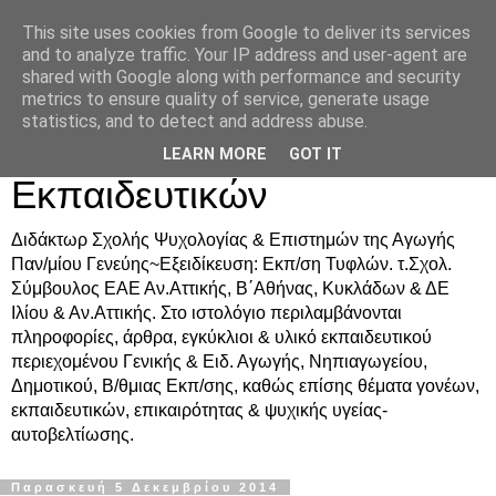
This site uses cookies from Google to deliver its services
Δρ. Ράνια Χιουρέα-
and to analyze traffic. Your IP address and user-agent are
shared with Google along with performance and security
Συμβουλευτική &
metrics to ensure quality of service, generate usage
statistics, and to detect and address abuse.
Υποστήριξη Γονέων &
LEARN MORE
GOT IT
Εκπαιδευτικών
Διδάκτωρ Σχολής Ψυχολογίας & Επιστημών της Αγωγής
Παν/μίου Γενεύης~Εξειδίκευση: Εκπ/ση Τυφλών. τ.Σχολ.
Σύμβουλος ΕΑΕ Αν.Αττικής, Β΄Αθήνας, Κυκλάδων & ΔΕ
Ιλίου & Αν.Αττικής. Στο ιστολόγιο περιλαμβάνονται
πληροφορίες, άρθρα, εγκύκλιοι & υλικό εκπαιδευτικού
περιεχομένου Γενικής & Ειδ. Αγωγής, Νηπιαγωγείου,
Δημοτικού, Β/θμιας Εκπ/σης, καθώς επίσης θέματα γονέων,
εκπαιδευτικών, επικαιρότητας & ψυχικής υγείας-
αυτοβελτίωσης.
Παρασκευή 5 Δεκεμβρίου 2014