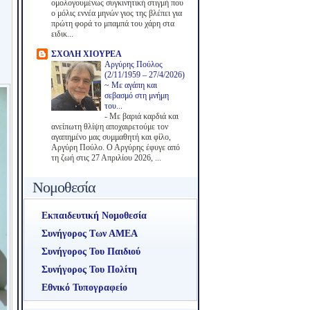
ομολογουμένως συγκινητική στιγμή που
ο μόλις εννέα μηνών γιος της βλέπει για
πρώτη φορά το μπαμπά του χάρη στα
ειδικ...
ΣΧΟΛΗ ΧΙΟΥΡΕΑ
Αργύρης Πούλος
(2/11/1959 – 27/4/2026)
~ Με αγάπη και
σεβασμό στη μνήμη
του...
-
Με βαριά καρδιά και
ανείπωτη θλίψη αποχαιρετούμε τον
αγαπημένο μας συμμαθητή και φίλο,
Αργύρη Πούλο. Ο Αργύρης έφυγε από
τη ζωή στις 27 Απριλίου 2026, ...
Νομοθεσία
Εκπαιδευτική Νομοθεσία
Συνήγορος Των ΑΜΕΑ
Συνήγορος Του Παιδιού
Συνήγορος Του Πολίτη
Εθνικό Τυπογραφείο