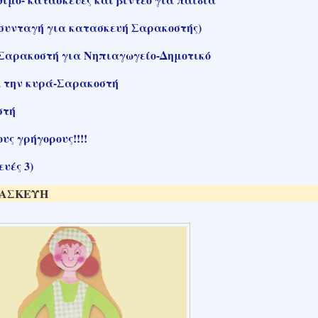
συνταγή για κατασκευή Σαρακοστής)
 Σαρακοστή για Νηπιαγωγείο-Δημοτικό
 την κυρά-Σαρακοστή
στή
ς γρήγορους!!!!
υές 3)
ΤΑΣΚΕΥΗ