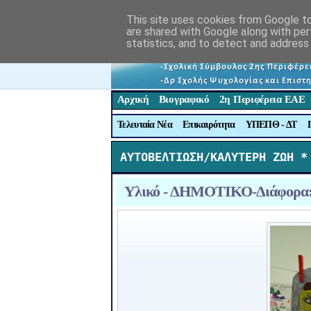
This site uses cookies from Google to 
are shared with Google along with per
statistics, and to detect and address
Αρχική
Βιογραφικό
2η Περιφέρεια ΕΑΕ
Τελευταία Νέα
Επικαιρότητα
ΥΠΕΠΘ - ΔΤ
ΑΥΤΟΒΕΛΤΙΩΣΗ/ΚΑΛΥΤΕΡΗ ΖΩΗ *
Υλικό - ΔΗΜΟΤΙΚΟ-Διάφορα: 