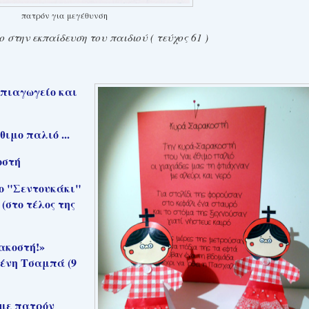
πατρόν για μεγέθυνση
στην εκπαίδευση του παιδιού ( τεύχος 61 )
πιαγωγείο και
ιμο παλιό ...
οστή
ο "Σεντουκάκι"
(στο τέλος της
ακοστή!»
ένη Τσαμπά (9
ς
με πατρόν