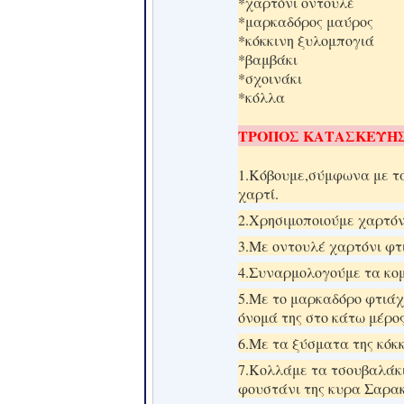
*χαρτόνι οντουλέ
*μαρκαδόρος μαύρος
*κόκκινη ξυλομπογιά
*βαμβάκι
*σχοινάκι
*κόλλα
ΤΡΟΠΟΣ ΚΑΤΑΣΚΕΥΗ
1.
Κόβουμε,σύμφωνα με τα
χαρτί.
2.Χρησιμοποιούμε χαρτόνι
3.Με οντουλέ χαρτόνι φτ
4.Συναρμολογούμε τα κομ
5.Με το μαρκαδόρο φτιάχ
όνομά της στο κάτω μέρος
6.Με τα ξύσματα της κόκ
7.Κολλάμε τα τσουβαλάκι
φουστάνι της κυρα Σαρακ