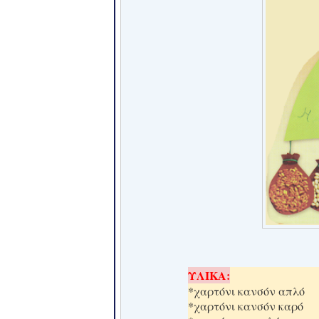
ΥΛΙΚΑ:
*χαρτόνι κανσόν απλό
*χαρτόνι κανσόν καρό