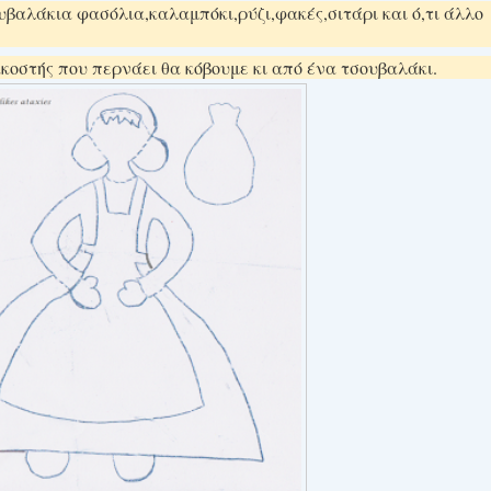
βαλάκια φασόλια,καλαμπόκι,ρύζι,φακές,σιτάρι και ό,τι άλλο
κοστής που περνάει θα κόβουμε κι από ένα τσουβαλάκι.