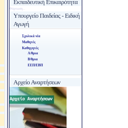
Εκπαιδευτική Επικαιρότητα
Φόρτωση...
Υπουργείο Παιδείας - Ειδική
Αγωγή
Σχολικά νέα
Μαθητές
Καθηγητές
Α/θμια
Β/θμια
ΕΕΠ/ΕΒΠ
Αρχείο Αναρτήσεων