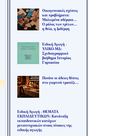
Οικογενειακές σχέσεις
και προβλήματα:
Μαλωμένα αδέρφια…
Ο ρόλος των τρίτων…
η θεία, η ξαδέρφη
Ειδική Αγωγή -
ΥΛΙΚΟ-ΜΔ:
Σχεδιαγραμμικό
βοήθημα Ιστορίας
Γυμνασίου
Πονάνε οι άδειες θέσεις
στο γιορτινό τραπέζι…
Ειδική Αγωγή - ΘΕΜΑΤΑ
ΕΚΠΑΙΔΕΥΤΙΚΩΝ: Κατάταξη
εκπαιδευτικών κατόχων
μεταπτυχιακών στους πίνακες της
ειδικής αγωγής