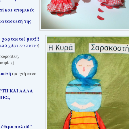
ή και ατομικές
 κατασκευή της
 χαρταετοί μας!!!
πό χάρτινο πιάτο
)
ροφορίες,
ραφίες)
κοστή
(με χάρτινο
ΡΤΗ ΚΑΙ ΑΛΛΑ
ΙΕΣ,
 έθιμο παλιό!"