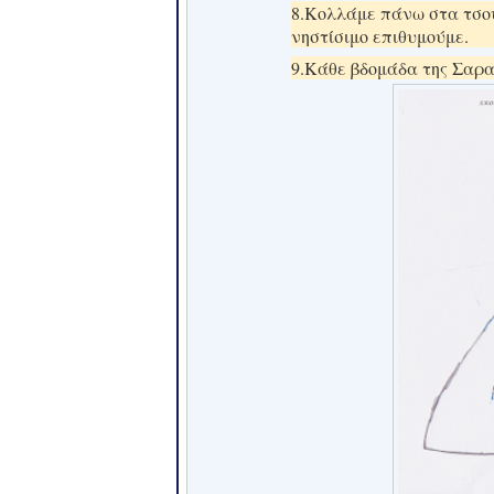
8.Κολλάμε πάνω στα τσου
νηστίσιμο επιθυμούμε.
9.Κάθε βδομάδα της Σαρα