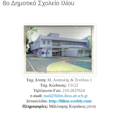
8ο Δημοτικό Σχολείο Ιλίου
Ταχ. Δ/νση
:
Μ. Ανατολής & Τενέδου 1
Ταχ. Κώδικας
:
13122
Τηλέφωνο-
Fax
:
210-2637624
e
-
mail
:
mail@8dim-iliou.att.sch.gr
Ιστοσελίδα:
http://8ilion.weebly.com/
Πληροφορίες:
Μάλλιαρης Κυριάκος
(2018)