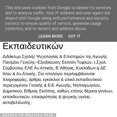
This site uses cookies from Google to deliver its services
Δρ. Ράνια Χιουρέα-
and to analyze traffic. Your IP address and user-agent are
shared with Google along with performance and security
Συμβουλευτική &
metrics to ensure quality of service, generate usage
statistics, and to detect and address abuse.
Υποστήριξη Γονέων &
LEARN MORE
GOT IT
Εκπαιδευτικών
Διδάκτωρ Σχολής Ψυχολογίας & Επιστημών της Αγωγής
Παν/μίου Γενεύης~Εξειδίκευση: Εκπ/ση Τυφλών. τ.Σχολ.
Σύμβουλος ΕΑΕ Αν.Αττικής, Β΄Αθήνας, Κυκλάδων & ΔΕ
Ιλίου & Αν.Αττικής. Στο ιστολόγιο περιλαμβάνονται
πληροφορίες, άρθρα, εγκύκλιοι & υλικό εκπαιδευτικού
περιεχομένου Γενικής & Ειδ. Αγωγής, Νηπιαγωγείου,
Δημοτικού, Β/θμιας Εκπ/σης, καθώς επίσης θέματα γονέων,
εκπαιδευτικών, επικαιρότητας & ψυχικής υγείας-
αυτοβελτίωσης.
Πέμπτη 29 Μαρτίου 2018