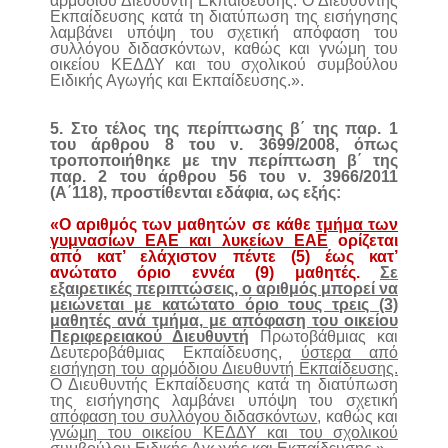
αρμόδιου Διευθυντή Εκπαίδευσης. Ο Διευθυντής
Εκπαίδευσης κατά τη διατύπωση της εισήγησης
λαμβάνει υπόψη του σχετική απόφαση του
συλλόγου διδασκόντων, καθώς και γνώμη του
οικείου ΚΕΔΔΥ και του σχολικού συμβούλου
Ειδικής Αγωγής και Εκπαίδευσης.».
5. Στο τέλος της περίπτωσης β΄ της παρ. 1
του άρθρου 8 του ν. 3699/2008, όπως
τροποποιήθηκε με την περίπτωση β΄ της
παρ. 2 του άρθρου 56 του ν. 3966/2011
(Α΄118), προστίθενται εδάφια, ως εξής:
«Ο αριθμός των μαθητών σε κάθε
τμήμα των
γυμνασίων ΕΑΕ και λυκείων ΕΑΕ
ορίζεται
από κατ’ ελάχιστον πέντε (5) έως κατ’
ανώτατο όριο εννέα (9) μαθητές.
Σε
εξαιρετικές περιπτώσεις, ο αριθμός μπορεί να
μειώνεται με κατώτατο όριο τους τρεις (3)
μαθητές ανά τμήμα, με απόφαση του οικείου
Περιφερειακού Διευθυντή
Πρωτοβάθμιας και
Δευτεροβάθμιας Εκπαίδευσης,
ύστερα από
εισήγηση του αρμόδιου Διευθυντή Εκπαίδευσης.
Ο Διευθυντής Εκπαίδευσης κατά τη διατύπωση
της εισήγησης λαμβάνει υπόψη του σχετική
απόφαση του συλλόγου διδασκόντων
, καθώς και
γνώμη του οικείου ΚΕΔΔΥ και του σχολικού