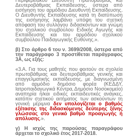
Περιφερειακού Διευθυντή Πρωτοβάθμιας και
Δευτεροβάθμιας Εκπαίδευσης, ύστερα από
εισήγηση του αρμόδιου Διευθυντή Εκπαίδευσης.
Ο Διευθυντής Εκπαίδευσης κατά τη διατύπωση
της εισήγησης λαμβάνει υπόψη του σχετική
απόφαση του συλλόγου διδασκόντων και γνώμη
του σχολικού συμβούλου Ειδικής Αγωγής και
Εκπαίδευσης και του αρμόδιου σχολικού
συμβούλου Παιδαγωγικής Ευθύνης.».
β) Στο άρθρο 6 του ν. 3699/2008, ύστερα από
την παράγραφο 3 προστίθεται παράγραφος
3Α, ως εξής:
«3.Α. Για τους μαθητές που φοιτούν σε σχολεία
πρωτοβάθμιας και δευτεροβάθμιας γενικής και
επαγγελματικής εκπαίδευσης, με διαγνωσμένη
από αρμόδιο δημόσιο φορέα (ΚΕΔΔΥ,
Ιατροπαιδαγωγικά Κέντρα, Δημόσιο Νοσοκομείο)
αναπηρία ή/και ειδικές εκπαιδευτικές ανάγκες,
κατόπιν σχετικού αιτήματος των ασκούντων τη
γονική μέριμνα
δεν υπολογίζεται ο βαθμός
εξέτασης της διδασκόμενης δεύτερης ξένης
γλώσσας στο γενικό βαθμό προαγωγής ή
απόλυσης
.».
γ) Η ισχύς της παρούσας παραγράφου
άρχεται το σχολικό έτος 2017-2018.