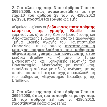
2. Στο τέλος της παρ. 3 του άρθρου 7 του ν.
3699/2008, όπως αντικαταστάθηκε με την
παρ.10 του άρθρου 28 του ν. 4186/2013
(Α΄193), προστίθεται εδάφιο ως εξής:
«Ομοίως ισχύουν οι
βεβαιώσεις πιστοποίησης
επάρκειας της γραφής Braille
που
χορηγούνται: α) από το Κέντρο Εκπαίδευσης και
Αποκατάστασης Τυφλών, β) από το Παιδαγωγικό
Τμήμα Ειδικής Αγωγής του Πανεπιστημίου
Θεσσαλίας, με τις οποίες
πιστοποιείται η
επιτυχής παρακολούθηση του μαθήματος
«Εργαστήριο γραφής και ανάγνωσης στον
κώδικα Braille»
και γ) από το Τμήμα
Εκπαιδευτικής και Κοινωνικής Πολιτικής του
Πανεπιστημίου Μακεδονίας με κατεύθυνση,
εκπαίδευση ατόμων με ειδικές ανάγκες, με τις
οποίες πιστοποιείται η επιτυχής παρακολούθηση
του μαθήματος «Εργαστήριο Εκμάθησης της
Braille».».
3. Στο τέλος της παρ. 4 του άρθρου 7 του ν.
3699/2008, όπως τροποποιήθηκε με την παρ.
18 του άρθρου 28 του ν. 4186/2013,
προστίθενται εδάφια ως εξής: