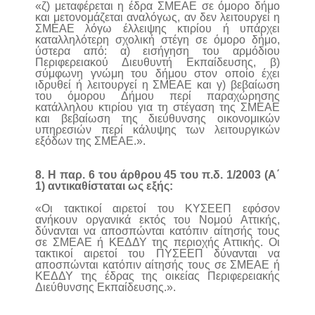
«ζ) μεταφέρεται η έδρα ΣΜΕΑΕ σε όμορο δήμο
και μετονομάζεται αναλόγως, αν δεν λειτουργεί η
ΣΜΕΑΕ λόγω έλλειψης κτιρίου ή υπάρχει
καταλληλότερη σχολική στέγη σε όμορο δήμο,
ύστερα από: α) εισήγηση του αρμόδιου
Περιφερειακού Διευθυντή Εκπαίδευσης, β)
σύμφωνη γνώμη του δήμου στον οποίο έχει
ιδρυθεί ή λειτουργεί η ΣΜΕΑΕ και γ) βεβαίωση
του όμορου Δήμου περί παραχώρησης
κατάλληλου κτιρίου για τη στέγαση της ΣΜΕΑΕ
και βεβαίωση της διεύθυνσης οικονομικών
υπηρεσιών περί κάλυψης των λειτουργικών
εξόδων της ΣΜΕΑΕ.».
8. Η παρ. 6 του άρθρου 45 του π.δ. 1/2003 (Α΄
1) αντικαθίσταται ως εξής:
«Οι τακτικοί αιρετοί του ΚΥΣΕΕΠ εφόσον
ανήκουν οργανικά εκτός του Νομού Αττικής,
δύνανται να αποσπώνται κατόπιν αίτησής τους
σε ΣΜΕΑΕ ή ΚΕΔΔΥ της περιοχής Αττικής. Οι
τακτικοί αιρετοί του ΠΥΣΕΕΠ δύνανται να
αποσπώνται κατόπιν αίτησής τους σε ΣΜΕΑΕ ή
ΚΕΔΔΥ της έδρας της οικείας Περιφερειακής
Διεύθυνσης Εκπαίδευσης.».