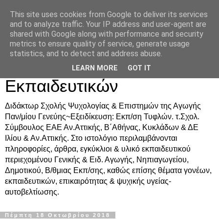
This site uses cookies from Google to deliver its services
Δρ. Ράνια Χιουρέα-
and to analyze traffic. Your IP address and user-agent are
shared with Google along with performance and security
Συμβουλευτική &
metrics to ensure quality of service, generate usage
statistics, and to detect and address abuse.
Υποστήριξη Γονέων &
LEARN MORE
GOT IT
Εκπαιδευτικών
Διδάκτωρ Σχολής Ψυχολογίας & Επιστημών της Αγωγής
Παν/μίου Γενεύης~Εξειδίκευση: Εκπ/ση Τυφλών. τ.Σχολ.
Σύμβουλος ΕΑΕ Αν.Αττικής, Β΄Αθήνας, Κυκλάδων & ΔΕ
Ιλίου & Αν.Αττικής. Στο ιστολόγιο περιλαμβάνονται
πληροφορίες, άρθρα, εγκύκλιοι & υλικό εκπαιδευτικού
περιεχομένου Γενικής & Ειδ. Αγωγής, Νηπιαγωγείου,
Δημοτικού, Β/θμιας Εκπ/σης, καθώς επίσης θέματα γονέων,
εκπαιδευτικών, επικαιρότητας & ψυχικής υγείας-
αυτοβελτίωσης.
Πέμπτη 18 Οκτωβρίου 2018