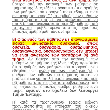
είναι ανώτερος του ενός (1) ανά τμήμα.
Αν
ύστερα από την κατανομή των μαθητών σε
τμήματα της ίδιας τάξης προκύπτει ότι ο αριθμός
των μαθητών του προηγούμενου εδαφίου είναι
ανώτερος του ενός (1), ο αριθμός των μαθητών
του τμήματος μπορεί να μειώνεται και να
υπολείπεται συνολικά κατά τρεις (3) μαθητές από
το μέγιστο
προβλεπόμενο από τις ισχύουσες
διατάξεις αριθμό μαθητών ανά τμήμα.
β) Ο αριθμός των μαθητών με
διαγνωσμένες
ειδικές μαθησιακές δυσκολίες
, όπως
δυσλεξία, δυσγραφία, δυσαριθμησία,
δυσαναγνωσία, δυσορθογραφία, δεν μπορεί
να είναι ανώτερος των τεσσάρων (4) ανά
τμήμα.
Αν ύστερα από την κατανομή των
μαθητών σε τμήματα της ίδιας τάξης προκύπτει
ότι ο αριθμός των μαθητών του προηγούμενου
εδαφίου είναι
ανώτερος των τεσσάρων (4),
ο
αριθμός των μαθητών του τμήματος μπορεί να
μειώνεται και
να υπολείπεται συνολικά κατά τρεις
(3) μαθητές από το μέγιστο προβλεπόμενο
από
τις ισχύουσες διατάξεις αριθμό μαθητών ανά
τμήμα,
εφόσον στο σχολείο δεν λειτουργεί
Τμήμα Ένταξης
.
Η κατά τα προηγούμενα εδάφια μείωση
πραγματοποιείται με απόφαση του οικείου