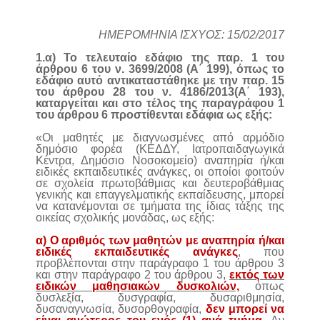
ΗΜΕΡΟΜΗΝΙΑ ΙΣΧΥΟΣ: 15/02/2017
1.α) Το τελευταίο εδάφιο της παρ. 1 του
άρθρου 6 του ν. 3699/2008 (Α΄ 199), όπως το
εδάφιο αυτό αντικαταστάθηκε με την παρ. 15
του άρθρου 28 του ν. 4186/2013(Α΄ 193),
καταργείται και στο τέλος της παραγράφου 1
του άρθρου 6 προστίθενται εδάφια ως εξής:
«Οι μαθητές με διαγνωσμένες από αρμόδιο
δημόσιο φορέα (ΚΕΔΔΥ, Ιατροπαιδαγωγικά
Κέντρα, Δημόσιο Νοσοκομείο) αναπηρία ή/και
ειδικές εκπαιδευτικές ανάγκες, οι οποίοι φοιτούν
σε σχολεία πρωτοβάθμιας και δευτεροβάθμιας
γενικής και επαγγελματικής εκπαίδευσης, μπορεί
να κατανέμονται σε τμήματα της ίδιας τάξης της
οικείας σχολικής μονάδας, ως εξής:
α) Ο αριθμός των μαθητών με αναπηρία ή/και
ειδικές εκπαιδευτικές ανάγκες
, που
προβλέπονται στην παράγραφο 1 του άρθρου 3
και στην παράγραφο 2 του άρθρου 3,
εκτός των
ειδικών μαθησιακών δυσκολιών,
όπως
δυσλεξία, δυσγραφία, δυσαριθμησία,
δυσαναγνωσία, δυσορθογραφία,
δεν μπορεί να