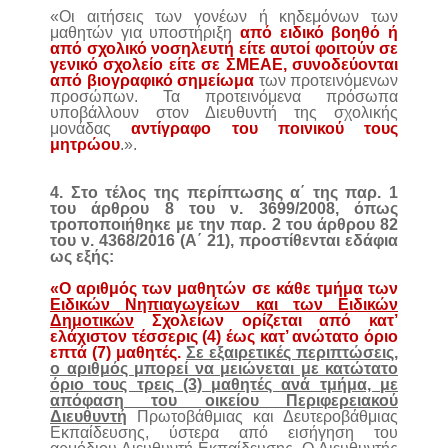
«Οι αιτήσεις των γονέων ή κηδεμόνων των
μαθητών για υποστήριξη
από ειδικό βοηθό ή
από σχολικό νοσηλευτή είτε αυτοί φοιτούν σε
γενικό σχολείο είτε σε ΣΜΕΑΕ, συνοδεύονται
από βιογραφικό σημείωμα
των προτεινόμενων
προσώπων. Τα προτεινόμενα πρόσωπα
υποβάλλουν στον Διευθυντή της σχολικής
μονάδας
αντίγραφο του ποινικού τους
μητρώου
.».
4. Στο τέλος της περίπτωσης α΄ της παρ. 1
του άρθρου 8 του ν. 3699/2008, όπως
τροποποιήθηκε με την παρ. 2 του άρθρου 82
του ν. 4368/2016 (Α΄ 21), προστίθενται εδάφια
ως εξής:
«Ο αριθμός των μαθητών σε κάθε τμήμα των
Ειδικών Νηπιαγωγείων και των Ειδικών
Δημοτικών
Σχολείων ορίζεται από κατ’
ελάχιστον τέσσερις (4) έως κατ’ ανώτατο όριο
επτά (7) μαθητές.
Σε εξαιρετικές περιπτώσεις,
ο αριθμός μπορεί να μειώνεται με κατώτατο
όριο τους τρεις (3) μαθητές ανά τμήμα, με
απόφαση του οικείου Περιφερειακού
Διευθυντή
Πρωτοβάθμιας και Δευτεροβάθμιας
Εκπαίδευσης, ύστερα από εισήγηση του