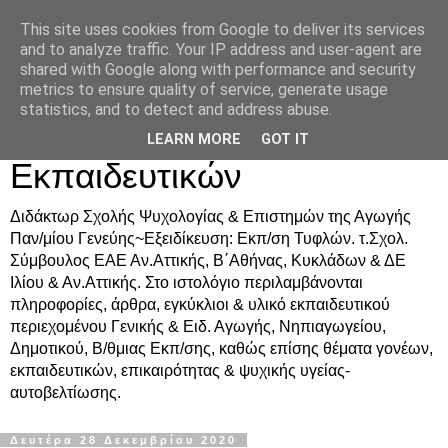
This site uses cookies from Google to deliver its services
Δρ. Ράνια Χιουρέα-
and to analyze traffic. Your IP address and user-agent are
shared with Google along with performance and security
Συμβουλευτική &
metrics to ensure quality of service, generate usage
statistics, and to detect and address abuse.
Υποστήριξη Γονέων &
LEARN MORE
GOT IT
Εκπαιδευτικών
Διδάκτωρ Σχολής Ψυχολογίας & Επιστημών της Αγωγής
Παν/μίου Γενεύης~Εξειδίκευση: Εκπ/ση Τυφλών. τ.Σχολ.
Σύμβουλος ΕΑΕ Αν.Αττικής, Β΄Αθήνας, Κυκλάδων & ΔΕ
Ιλίου & Αν.Αττικής. Στο ιστολόγιο περιλαμβάνονται
πληροφορίες, άρθρα, εγκύκλιοι & υλικό εκπαιδευτικού
περιεχομένου Γενικής & Ειδ. Αγωγής, Νηπιαγωγείου,
Δημοτικού, Β/θμιας Εκπ/σης, καθώς επίσης θέματα γονέων,
εκπαιδευτικών, επικαιρότητας & ψυχικής υγείας-
αυτοβελτίωσης.
Δευτέρα 28 Δεκεμβρίου 2020