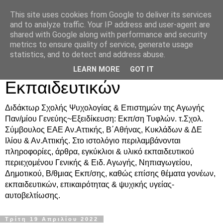
This site uses cookies from Google to deliver its services
Δρ. Ράνια Χιουρέα-
and to analyze traffic. Your IP address and user-agent are
shared with Google along with performance and security
Συμβουλευτική &
metrics to ensure quality of service, generate usage
statistics, and to detect and address abuse.
Υποστήριξη Γονέων &
LEARN MORE
GOT IT
Εκπαιδευτικών
Διδάκτωρ Σχολής Ψυχολογίας & Επιστημών της Αγωγής
Παν/μίου Γενεύης~Εξειδίκευση: Εκπ/ση Τυφλών. τ.Σχολ.
Σύμβουλος ΕΑΕ Αν.Αττικής, Β΄Αθήνας, Κυκλάδων & ΔΕ
Ιλίου & Αν.Αττικής. Στο ιστολόγιο περιλαμβάνονται
πληροφορίες, άρθρα, εγκύκλιοι & υλικό εκπαιδευτικού
περιεχομένου Γενικής & Ειδ. Αγωγής, Νηπιαγωγείου,
Δημοτικού, Β/θμιας Εκπ/σης, καθώς επίσης θέματα γονέων,
εκπαιδευτικών, επικαιρότητας & ψυχικής υγείας-
αυτοβελτίωσης.
Τρίτη 19 Απριλίου 2022