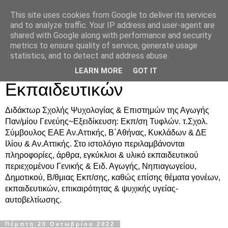
This site uses cookies from Google to deliver its services
Δρ. Ράνια Χιουρέα-
and to analyze traffic. Your IP address and user-agent are
shared with Google along with performance and security
Συμβουλευτική &
metrics to ensure quality of service, generate usage
statistics, and to detect and address abuse.
Υποστήριξη Γονέων &
LEARN MORE
GOT IT
Εκπαιδευτικών
Διδάκτωρ Σχολής Ψυχολογίας & Επιστημών της Αγωγής
Παν/μίου Γενεύης~Εξειδίκευση: Εκπ/ση Τυφλών. τ.Σχολ.
Σύμβουλος ΕΑΕ Αν.Αττικής, Β΄Αθήνας, Κυκλάδων & ΔΕ
Ιλίου & Αν.Αττικής. Στο ιστολόγιο περιλαμβάνονται
πληροφορίες, άρθρα, εγκύκλιοι & υλικό εκπαιδευτικού
περιεχομένου Γενικής & Ειδ. Αγωγής, Νηπιαγωγείου,
Δημοτικού, Β/θμιας Εκπ/σης, καθώς επίσης θέματα γονέων,
εκπαιδευτικών, επικαιρότητας & ψυχικής υγείας-
αυτοβελτίωσης.
Πέμπτη 20 Οκτωβρίου 2022