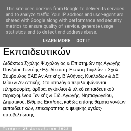
This site uses cookies from Google to deliver its services
Δρ. Ράνια Χιουρέα-
and to analyze traffic. Your IP address and user-agent are
shared with Google along with performance and security
Συμβουλευτική &
metrics to ensure quality of service, generate usage
statistics, and to detect and address abuse.
Υποστήριξη Γονέων &
LEARN MORE
GOT IT
Εκπαιδευτικών
Διδάκτωρ Σχολής Ψυχολογίας & Επιστημών της Αγωγής
Παν/μίου Γενεύης~Εξειδίκευση: Εκπ/ση Τυφλών. τ.Σχολ.
Σύμβουλος ΕΑΕ Αν.Αττικής, Β΄Αθήνας, Κυκλάδων & ΔΕ
Ιλίου & Αν.Αττικής. Στο ιστολόγιο περιλαμβάνονται
πληροφορίες, άρθρα, εγκύκλιοι & υλικό εκπαιδευτικού
περιεχομένου Γενικής & Ειδ. Αγωγής, Νηπιαγωγείου,
Δημοτικού, Β/θμιας Εκπ/σης, καθώς επίσης θέματα γονέων,
εκπαιδευτικών, επικαιρότητας & ψυχικής υγείας-
αυτοβελτίωσης.
Τετάρτη 28 Δεκεμβρίου 2022