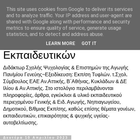
This site uses cookies from Google to deliver its services
Δρ. Ράνια Χιουρέα-
and to analyze traffic. Your IP address and user-agent are
shared with Google along with performance and security
Συμβουλευτική &
metrics to ensure quality of service, generate usage
statistics, and to detect and address abuse.
Υποστήριξη Γονέων &
LEARN MORE
GOT IT
Εκπαιδευτικών
Διδάκτωρ Σχολής Ψυχολογίας & Επιστημών της Αγωγής
Παν/μίου Γενεύης~Εξειδίκευση: Εκπ/ση Τυφλών. τ.Σχολ.
Σύμβουλος ΕΑΕ Αν.Αττικής, Β΄Αθήνας, Κυκλάδων & ΔΕ
Ιλίου & Αν.Αττικής. Στο ιστολόγιο περιλαμβάνονται
πληροφορίες, άρθρα, εγκύκλιοι & υλικό εκπαιδευτικού
περιεχομένου Γενικής & Ειδ. Αγωγής, Νηπιαγωγείου,
Δημοτικού, Β/θμιας Εκπ/σης, καθώς επίσης θέματα γονέων,
εκπαιδευτικών, επικαιρότητας & ψυχικής υγείας-
αυτοβελτίωσης.
Δευτέρα 10 Απριλίου 2023