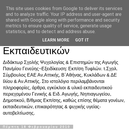
This site uses cookies from Google to deliver its services
Δρ. Ράνια Χιουρέα-
and to analyze traffic. Your IP address and user-agent are
shared with Google along with performance and security
Συμβουλευτική &
metrics to ensure quality of service, generate usage
statistics, and to detect and address abuse.
Υποστήριξη Γονέων &
LEARN MORE
GOT IT
Εκπαιδευτικών
Διδάκτωρ Σχολής Ψυχολογίας & Επιστημών της Αγωγής
Παν/μίου Γενεύης~Εξειδίκευση: Εκπ/ση Τυφλών. τ.Σχολ.
Σύμβουλος ΕΑΕ Αν.Αττικής, Β΄Αθήνας, Κυκλάδων & ΔΕ
Ιλίου & Αν.Αττικής. Στο ιστολόγιο περιλαμβάνονται
πληροφορίες, άρθρα, εγκύκλιοι & υλικό εκπαιδευτικού
περιεχομένου Γενικής & Ειδ. Αγωγής, Νηπιαγωγείου,
Δημοτικού, Β/θμιας Εκπ/σης, καθώς επίσης θέματα γονέων,
εκπαιδευτικών, επικαιρότητας & ψυχικής υγείας-
αυτοβελτίωσης.
Πέμπτη 18 Φεβρουαρίου 2010