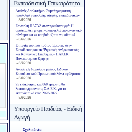
Εκπαιδευτική Επικαιρότητα
Διεθνές Απολυτήριο: Συμπληρωματική
πρόσκληση υποβολής αίτησης εκπαιδευτικών
- 8/6/2026
Επιστολή ΠΑΣΥΔ στον πρωθυπουργό: Η
αριστεία δεν μπορεί να αποτελεί επικοινωνιακό
σύνθημα και να υποβαθμίζεται νομοθετικά
- 8/6/2026
Επιτυχία του Ινστιτούτου Έρευνας στην
Εκπαίδευση και τις Ψηφιακές Ανθρωπιστικές
και Κοινωνικές Επιστήμες – ΠΑΚΕΚ
Πανεπιστημίου Κρήτης
- 8/5/2026
Ανάκληση διορισμού μέλους Ειδικού
Εκπαιδευτικού Προσωπικού λόγω σφάλματος
- 8/6/2026
95 ειδικότητες και 860 τμήματα θα
λειτουργήσουν στις Σ.Α.Ε.Κ. για το
εκπαιδευτικό έτος 2026-2027
- 8/6/2026
Υπουργείο Παιδείας - Ειδική
Αγωγή
Σχολικά νέα