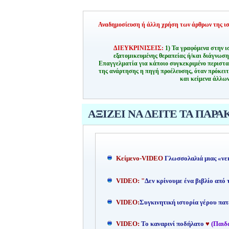
Αναδημοσίευση ή άλλη χρήση των άρθρων της ιστ
ΔΙΕΥΚΡΙΝΙΣΕΙΣ:
1) Τα γραφόμενα στην ι
εξατομικευμένης θεραπείας ή/και διάγνωσ
Επαγγελματία για κάποιο συγκεκριμένο περιστα
της ανάρτησης η πηγή προέλευσης, όταν πρόκειτ
και κείμενα άλλων
ΑΞΙΖΕΙ ΝΑ ΔΕΙΤΕ ΤΑ ΠΑΡΑ
Kείμενο-
VIDEO
Γλωσσολαλιά μιας «νε
VIDEO: "
Δεν κρίνουμε ένα βιβλίο από
VIDEO:
Συγκινητική ιστορία γέρου πατ
VIDEO:
Το καναρινί ποδήλατο
♥
(Παιδ