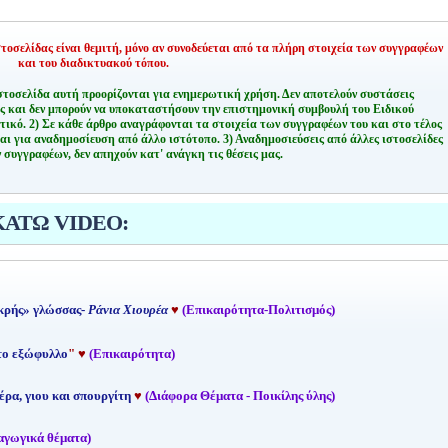
οσελίδας είναι θεμιτή,
μόνο αν συνοδεύεται από τα πλήρη στοιχεία των συγγραφέων
και του διαδικτυακού τόπου.
στοσελίδα αυτή προορίζονται για ενημερωτική χρήση. Δεν αποτελούν συστάσεις
ης και δεν μπορούν να υποκαταστήσουν την επιστημονική συμβουλή του Ειδικού
τικό.
2) Σε κάθε άρθρο αναγράφονται τα στοιχεία των συγγραφέων του και στο τέλος
αι για αναδημοσίευση από άλλο ιστότοπο.
3) Αναδημοσιεύσεις από άλλες ιστοσελίδες
 συγγραφέων, δεν απηχούν κατ' ανάγκη τις θέσεις μας.
ΚΑΤΩ VIDEO:
κρής» γλώσσας-
Ράνια Χιουρέα
♥
(Επικαιρότητα-Πολιτισμός)
 το εξώφυλλο
"
♥
(Επικαιρότητα)
έρα, γιου και σπουργίτη
♥
(Διάφορα Θέματα - Ποικίλης ύλης)
αγωγικά θέματα)