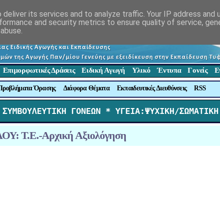
deliver its services and to analyze traffic. Your IP address and
formance and security metrics to ensure quality of service, ge
 abuse.
Επιμορφωτικές Δράσεις
Ειδική Αγωγή
Υλικό
Έντυπα
Γονείς
Ε
Προβλήματα Όρασης
Διάφορα Θέματα
Εκπαιδευτικές Διευθύνσεις
RSS
 ΣΥΜΒΟΥΛΕΥΤΙΚΗ ΓΟΝΕΩΝ *
 ΥΓΕΙΑ:ΨΥΧΙΚΗ/ΣΩΜΑΤΙΚΗ
Υ: Τ.Ε.-Αρχική Αξιολόγηση