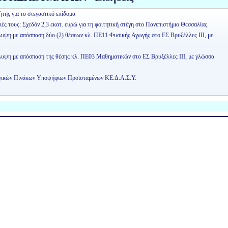
της για το στεγαστικό επίδομα
ειές τους: Σχεδόν 2,3 εκατ. ευρώ για τη φοιτητική στέγη στο Πανεπιστήμιο Θεσσαλίας
λυψη με απόσπαση δύο (2) θέσεων κλ. ΠΕ11 Φυσικής Αγωγής στο ΕΣ Βρυξέλλες ΙΙΙ, με
άλυψη με απόσπαση της θέσης κλ. ΠΕ03 Μαθηματικών στο ΕΣ Βρυξέλλες ΙΙΙ, με γλώσσα
ογικών Πινάκων Υποψήφιων Προϊσταμένων ΚΕ.Δ.Α.Σ.Υ.