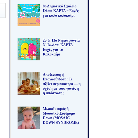
8ο Δημοτικό Σχολείο
Ιλίου: ΚΑΡΤΑ ~ Ευχές
για καλό καλοκαίρι
2ο & 13ο Νηπιαγωγεία
Ν. Ιωνίας: ΚΑΡΤΑ ~
Ευχές για το
Καλοκαίρι
Αποξένωση ή
Επανασύνδεση: Τι
αξίζει περισσότερο — η
σχέση με τους γονείς ή
η απόσταση;
Μωσαϊκισμός ή
Μωσαϊκό Σύνδρομο
Down (MOSAIC
DOWN SYNDROME)