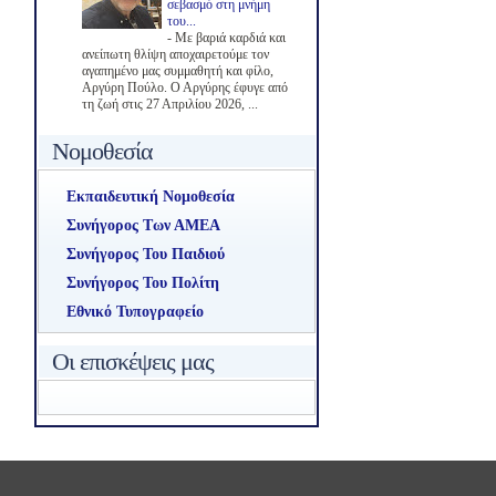
σεβασμό στη μνήμη
του...
-
Με βαριά καρδιά και
ανείπωτη θλίψη αποχαιρετούμε τον
αγαπημένο μας συμμαθητή και φίλο,
Αργύρη Πούλο. Ο Αργύρης έφυγε από
τη ζωή στις 27 Απριλίου 2026, ...
Νομοθεσία
Εκπαιδευτική Νομοθεσία
Συνήγορος Των ΑΜΕΑ
Συνήγορος Του Παιδιού
Συνήγορος Του Πολίτη
Εθνικό Τυπογραφείο
Οι επισκέψεις μας