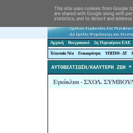
This site uses cookies from Google to 
are shared with Google along with per
statistics, and to detect and address
Αρχική
Βιογραφικό
2η Περιφέρεια ΕΑΕ
Τελευταία Νέα
Επικαιρότητα
ΥΠΕΠΘ - ΔΤ
ΑΥΤΟΒΕΛΤΙΩΣΗ/ΚΑΛΥΤΕΡΗ ΖΩΗ *
Εγκύκλιοι - ΣΧΟΛ. ΣΥΜΒΟΥΛΟ