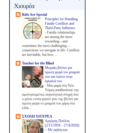
Χιουρέα
Kids Are Special
Principles for Handling
Family Conflicts and
Third-Party Influence
-
Family relationships
are among the most
rewarding—and
sometimes the most challenging—
connections we navigate in life. Conflicts
are inevitable, but how ...
Teacher for the Blind
Μωράκι βλέπει για
πρώτη φορά τον μπαμπά
του και λιώνει στην
αγκαλιά του
-
Μια μαμά στη Νέα
Υόρκη απαθανάτισε την
ομολογουμένως συγκινητική στιγμή που
ο μόλις εννέα μηνών γιος της βλέπει για
πρώτη φορά το μπαμπά του χάρη στα
ειδικ...
ΣΧΟΛΗ ΧΙΟΥΡΕΑ
Αργύρης Πούλος
(2/11/1959 – 27/4/2026)
~ Με αγάπη και