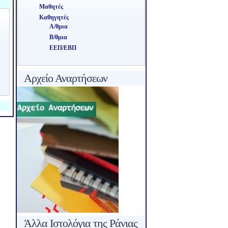
Μαθητές
Καθηγητές
Α/θμια
Β/θμια
ΕΕΠ/ΕΒΠ
Αρχείο Αναρτήσεων
Άλλα Ιστολόγια της Ράνιας