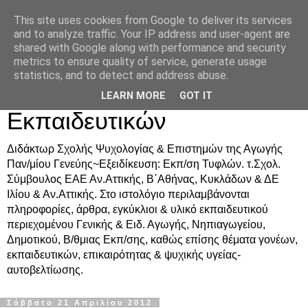
This site uses cookies from Google to deliver its services
Δρ. Ράνια Χιουρέα-
and to analyze traffic. Your IP address and user-agent are
shared with Google along with performance and security
Συμβουλευτική &
metrics to ensure quality of service, generate usage
statistics, and to detect and address abuse.
Υποστήριξη Γονέων &
LEARN MORE
GOT IT
Εκπαιδευτικών
Διδάκτωρ Σχολής Ψυχολογίας & Επιστημών της Αγωγής
Παν/μίου Γενεύης~Εξειδίκευση: Εκπ/ση Τυφλών. τ.Σχολ.
Σύμβουλος ΕΑΕ Αν.Αττικής, Β΄Αθήνας, Κυκλάδων & ΔΕ
Ιλίου & Αν.Αττικής. Στο ιστολόγιο περιλαμβάνονται
πληροφορίες, άρθρα, εγκύκλιοι & υλικό εκπαιδευτικού
περιεχομένου Γενικής & Ειδ. Αγωγής, Νηπιαγωγείου,
Δημοτικού, Β/θμιας Εκπ/σης, καθώς επίσης θέματα γονέων,
εκπαιδευτικών, επικαιρότητας & ψυχικής υγείας-
αυτοβελτίωσης.
Σάββατο 21 Απριλίου 2012