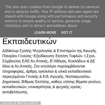
This site uses cookies from Google to deliver its services
Δρ. Ράνια Χιουρέα-
and to analyze traffic. Your IP address and user-agent are
shared with Google along with performance and security
Συμβουλευτική &
metrics to ensure quality of service, generate usage
statistics, and to detect and address abuse.
Υποστήριξη Γονέων &
LEARN MORE
GOT IT
Εκπαιδευτικών
Διδάκτωρ Σχολής Ψυχολογίας & Επιστημών της Αγωγής
Παν/μίου Γενεύης~Εξειδίκευση: Εκπ/ση Τυφλών. τ.Σχολ.
Σύμβουλος ΕΑΕ Αν.Αττικής, Β΄Αθήνας, Κυκλάδων & ΔΕ
Ιλίου & Αν.Αττικής. Στο ιστολόγιο περιλαμβάνονται
πληροφορίες, άρθρα, εγκύκλιοι & υλικό εκπαιδευτικού
περιεχομένου Γενικής & Ειδ. Αγωγής, Νηπιαγωγείου,
Δημοτικού, Β/θμιας Εκπ/σης, καθώς επίσης θέματα γονέων,
εκπαιδευτικών, επικαιρότητας & ψυχικής υγείας-
αυτοβελτίωσης.
Τρίτη 8 Μαΐου 2012