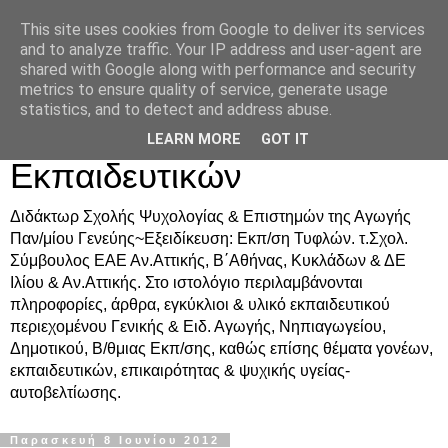
This site uses cookies from Google to deliver its services
Δρ. Ράνια Χιουρέα-
and to analyze traffic. Your IP address and user-agent are
shared with Google along with performance and security
Συμβουλευτική &
metrics to ensure quality of service, generate usage
statistics, and to detect and address abuse.
Υποστήριξη Γονέων &
LEARN MORE
GOT IT
Εκπαιδευτικών
Διδάκτωρ Σχολής Ψυχολογίας & Επιστημών της Αγωγής
Παν/μίου Γενεύης~Εξειδίκευση: Εκπ/ση Τυφλών. τ.Σχολ.
Σύμβουλος ΕΑΕ Αν.Αττικής, Β΄Αθήνας, Κυκλάδων & ΔΕ
Ιλίου & Αν.Αττικής. Στο ιστολόγιο περιλαμβάνονται
πληροφορίες, άρθρα, εγκύκλιοι & υλικό εκπαιδευτικού
περιεχομένου Γενικής & Ειδ. Αγωγής, Νηπιαγωγείου,
Δημοτικού, Β/θμιας Εκπ/σης, καθώς επίσης θέματα γονέων,
εκπαιδευτικών, επικαιρότητας & ψυχικής υγείας-
αυτοβελτίωσης.
Παρασκευή 8 Ιουνίου 2012