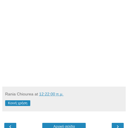
Rania Chiourea
at
12:22:00 π.μ.
Κοινή χρήση
‹
›
Αρχική σελίδα