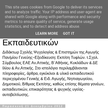
This site uses cookies from Google to deliver its services
Δρ. Ράνια Χιουρέα-
and to analyze traffic. Your IP address and user-agent are
shared with Google along with performance and security
Συμβουλευτική &
metrics to ensure quality of service, generate usage
statistics, and to detect and address abuse.
Υποστήριξη Γονέων &
LEARN MORE
GOT IT
Εκπαιδευτικών
Διδάκτωρ Σχολής Ψυχολογίας & Επιστημών της Αγωγής
Παν/μίου Γενεύης~Εξειδίκευση: Εκπ/ση Τυφλών. τ.Σχολ.
Σύμβουλος ΕΑΕ Αν.Αττικής, Β΄Αθήνας, Κυκλάδων & ΔΕ
Ιλίου & Αν.Αττικής. Στο ιστολόγιο περιλαμβάνονται
πληροφορίες, άρθρα, εγκύκλιοι & υλικό εκπαιδευτικού
περιεχομένου Γενικής & Ειδ. Αγωγής, Νηπιαγωγείου,
Δημοτικού, Β/θμιας Εκπ/σης, καθώς επίσης θέματα γονέων,
εκπαιδευτικών, επικαιρότητας & ψυχικής υγείας-
αυτοβελτίωσης.
Παρασκευή 21 Δεκεμβρίου 2012