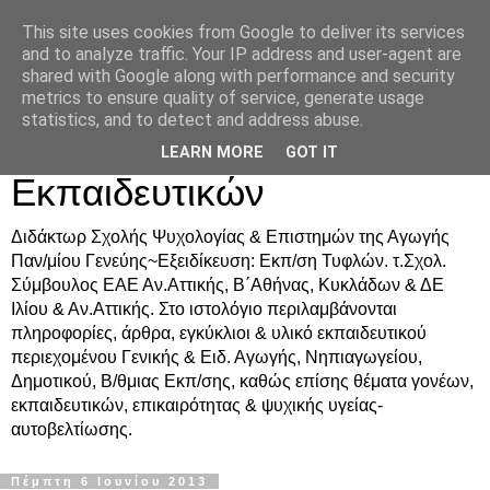
This site uses cookies from Google to deliver its services
Δρ. Ράνια Χιουρέα-
and to analyze traffic. Your IP address and user-agent are
shared with Google along with performance and security
Συμβουλευτική &
metrics to ensure quality of service, generate usage
statistics, and to detect and address abuse.
Υποστήριξη Γονέων &
LEARN MORE
GOT IT
Εκπαιδευτικών
Διδάκτωρ Σχολής Ψυχολογίας & Επιστημών της Αγωγής
Παν/μίου Γενεύης~Εξειδίκευση: Εκπ/ση Τυφλών. τ.Σχολ.
Σύμβουλος ΕΑΕ Αν.Αττικής, Β΄Αθήνας, Κυκλάδων & ΔΕ
Ιλίου & Αν.Αττικής. Στο ιστολόγιο περιλαμβάνονται
πληροφορίες, άρθρα, εγκύκλιοι & υλικό εκπαιδευτικού
περιεχομένου Γενικής & Ειδ. Αγωγής, Νηπιαγωγείου,
Δημοτικού, Β/θμιας Εκπ/σης, καθώς επίσης θέματα γονέων,
εκπαιδευτικών, επικαιρότητας & ψυχικής υγείας-
αυτοβελτίωσης.
Πέμπτη 6 Ιουνίου 2013