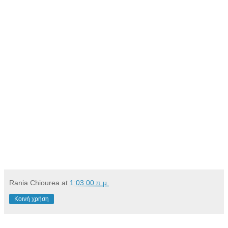
Rania Chiourea
at
1:03:00 π.μ.
Κοινή χρήση