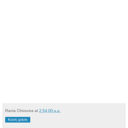
Rania Chiourea
at
2:54:00 μ.μ.
Κοινή χρήση