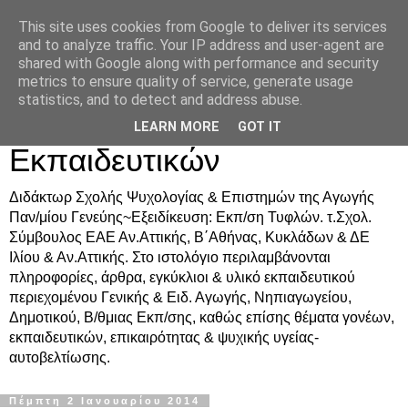
This site uses cookies from Google to deliver its services
Δρ. Ράνια Χιουρέα-
and to analyze traffic. Your IP address and user-agent are
shared with Google along with performance and security
Συμβουλευτική &
metrics to ensure quality of service, generate usage
statistics, and to detect and address abuse.
Υποστήριξη Γονέων &
LEARN MORE
GOT IT
Εκπαιδευτικών
Διδάκτωρ Σχολής Ψυχολογίας & Επιστημών της Αγωγής
Παν/μίου Γενεύης~Εξειδίκευση: Εκπ/ση Τυφλών. τ.Σχολ.
Σύμβουλος ΕΑΕ Αν.Αττικής, Β΄Αθήνας, Κυκλάδων & ΔΕ
Ιλίου & Αν.Αττικής. Στο ιστολόγιο περιλαμβάνονται
πληροφορίες, άρθρα, εγκύκλιοι & υλικό εκπαιδευτικού
περιεχομένου Γενικής & Ειδ. Αγωγής, Νηπιαγωγείου,
Δημοτικού, Β/θμιας Εκπ/σης, καθώς επίσης θέματα γονέων,
εκπαιδευτικών, επικαιρότητας & ψυχικής υγείας-
αυτοβελτίωσης.
Πέμπτη 2 Ιανουαρίου 2014