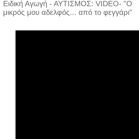
Ειδική Αγωγή - ΑΥΤΙΣΜΟΣ: VIDEO- "Ο
μικρός μου αδελφός... από το φεγγάρι"