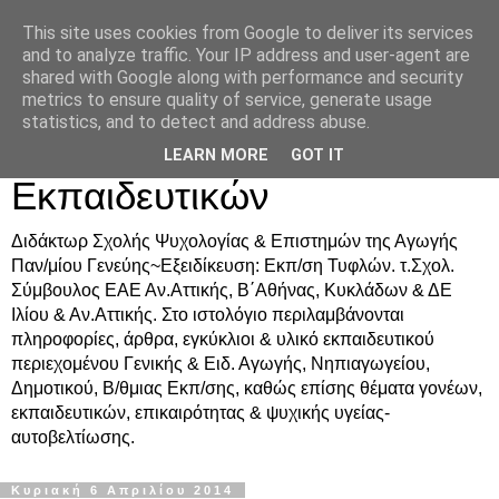
This site uses cookies from Google to deliver its services
Δρ. Ράνια Χιουρέα-
and to analyze traffic. Your IP address and user-agent are
shared with Google along with performance and security
Συμβουλευτική &
metrics to ensure quality of service, generate usage
statistics, and to detect and address abuse.
Υποστήριξη Γονέων &
LEARN MORE
GOT IT
Εκπαιδευτικών
Διδάκτωρ Σχολής Ψυχολογίας & Επιστημών της Αγωγής
Παν/μίου Γενεύης~Εξειδίκευση: Εκπ/ση Τυφλών. τ.Σχολ.
Σύμβουλος ΕΑΕ Αν.Αττικής, Β΄Αθήνας, Κυκλάδων & ΔΕ
Ιλίου & Αν.Αττικής. Στο ιστολόγιο περιλαμβάνονται
πληροφορίες, άρθρα, εγκύκλιοι & υλικό εκπαιδευτικού
περιεχομένου Γενικής & Ειδ. Αγωγής, Νηπιαγωγείου,
Δημοτικού, Β/θμιας Εκπ/σης, καθώς επίσης θέματα γονέων,
εκπαιδευτικών, επικαιρότητας & ψυχικής υγείας-
αυτοβελτίωσης.
Κυριακή 6 Απριλίου 2014