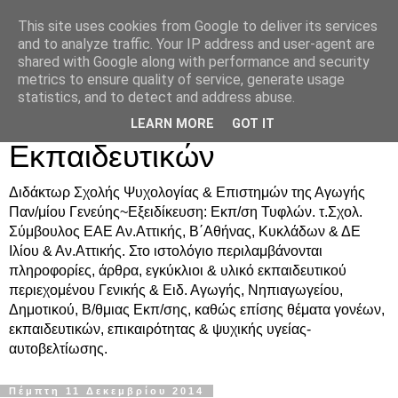
This site uses cookies from Google to deliver its services
Δρ. Ράνια Χιουρέα-
and to analyze traffic. Your IP address and user-agent are
shared with Google along with performance and security
Συμβουλευτική &
metrics to ensure quality of service, generate usage
statistics, and to detect and address abuse.
Υποστήριξη Γονέων &
LEARN MORE
GOT IT
Εκπαιδευτικών
Διδάκτωρ Σχολής Ψυχολογίας & Επιστημών της Αγωγής
Παν/μίου Γενεύης~Εξειδίκευση: Εκπ/ση Τυφλών. τ.Σχολ.
Σύμβουλος ΕΑΕ Αν.Αττικής, Β΄Αθήνας, Κυκλάδων & ΔΕ
Ιλίου & Αν.Αττικής. Στο ιστολόγιο περιλαμβάνονται
πληροφορίες, άρθρα, εγκύκλιοι & υλικό εκπαιδευτικού
περιεχομένου Γενικής & Ειδ. Αγωγής, Νηπιαγωγείου,
Δημοτικού, Β/θμιας Εκπ/σης, καθώς επίσης θέματα γονέων,
εκπαιδευτικών, επικαιρότητας & ψυχικής υγείας-
αυτοβελτίωσης.
Πέμπτη 11 Δεκεμβρίου 2014