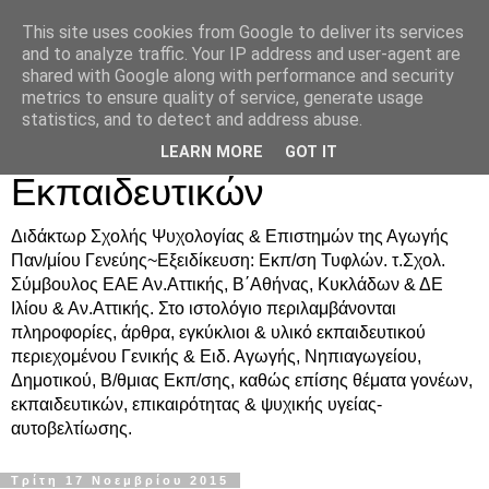
This site uses cookies from Google to deliver its services
Δρ. Ράνια Χιουρέα-
and to analyze traffic. Your IP address and user-agent are
shared with Google along with performance and security
Συμβουλευτική &
metrics to ensure quality of service, generate usage
statistics, and to detect and address abuse.
Υποστήριξη Γονέων &
LEARN MORE
GOT IT
Εκπαιδευτικών
Διδάκτωρ Σχολής Ψυχολογίας & Επιστημών της Αγωγής
Παν/μίου Γενεύης~Εξειδίκευση: Εκπ/ση Τυφλών. τ.Σχολ.
Σύμβουλος ΕΑΕ Αν.Αττικής, Β΄Αθήνας, Κυκλάδων & ΔΕ
Ιλίου & Αν.Αττικής. Στο ιστολόγιο περιλαμβάνονται
πληροφορίες, άρθρα, εγκύκλιοι & υλικό εκπαιδευτικού
περιεχομένου Γενικής & Ειδ. Αγωγής, Νηπιαγωγείου,
Δημοτικού, Β/θμιας Εκπ/σης, καθώς επίσης θέματα γονέων,
εκπαιδευτικών, επικαιρότητας & ψυχικής υγείας-
αυτοβελτίωσης.
Τρίτη 17 Νοεμβρίου 2015