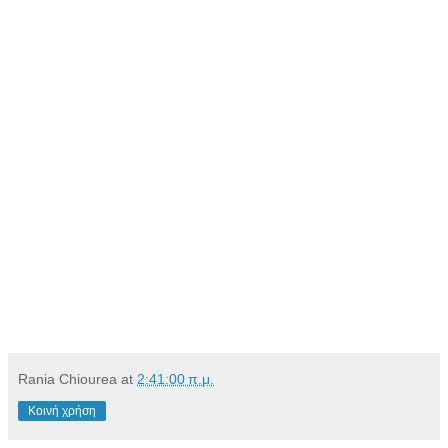
Rania Chiourea
at
2:41:00 π.μ.
Κοινή χρήση