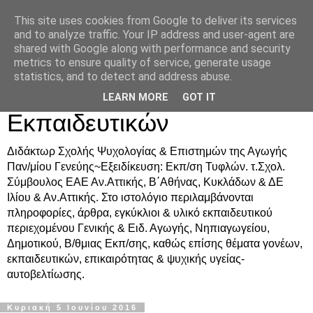
This site uses cookies from Google to deliver its services
Δρ. Ράνια Χιουρέα-
and to analyze traffic. Your IP address and user-agent are
shared with Google along with performance and security
Συμβουλευτική &
metrics to ensure quality of service, generate usage
statistics, and to detect and address abuse.
Υποστήριξη Γονέων &
LEARN MORE
GOT IT
Εκπαιδευτικών
Διδάκτωρ Σχολής Ψυχολογίας & Επιστημών της Αγωγής
Παν/μίου Γενεύης~Εξειδίκευση: Εκπ/ση Τυφλών. τ.Σχολ.
Σύμβουλος ΕΑΕ Αν.Αττικής, Β΄Αθήνας, Κυκλάδων & ΔΕ
Ιλίου & Αν.Αττικής. Στο ιστολόγιο περιλαμβάνονται
πληροφορίες, άρθρα, εγκύκλιοι & υλικό εκπαιδευτικού
περιεχομένου Γενικής & Ειδ. Αγωγής, Νηπιαγωγείου,
Δημοτικού, Β/θμιας Εκπ/σης, καθώς επίσης θέματα γονέων,
εκπαιδευτικών, επικαιρότητας & ψυχικής υγείας-
αυτοβελτίωσης.
Κυριακή 5 Ιουνίου 2016