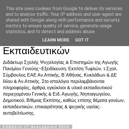
This site uses cookies from Google to deliver its services
Δρ. Ράνια Χιουρέα-
and to analyze traffic. Your IP address and user-agent are
shared with Google along with performance and security
Συμβουλευτική &
metrics to ensure quality of service, generate usage
statistics, and to detect and address abuse.
Υποστήριξη Γονέων &
LEARN MORE
GOT IT
Εκπαιδευτικών
Διδάκτωρ Σχολής Ψυχολογίας & Επιστημών της Αγωγής
Παν/μίου Γενεύης~Εξειδίκευση: Εκπ/ση Τυφλών. τ.Σχολ.
Σύμβουλος ΕΑΕ Αν.Αττικής, Β΄Αθήνας, Κυκλάδων & ΔΕ
Ιλίου & Αν.Αττικής. Στο ιστολόγιο περιλαμβάνονται
πληροφορίες, άρθρα, εγκύκλιοι & υλικό εκπαιδευτικού
περιεχομένου Γενικής & Ειδ. Αγωγής, Νηπιαγωγείου,
Δημοτικού, Β/θμιας Εκπ/σης, καθώς επίσης θέματα γονέων,
εκπαιδευτικών, επικαιρότητας & ψυχικής υγείας-
αυτοβελτίωσης.
Σάββατο 17 Δεκεμβρίου 2016