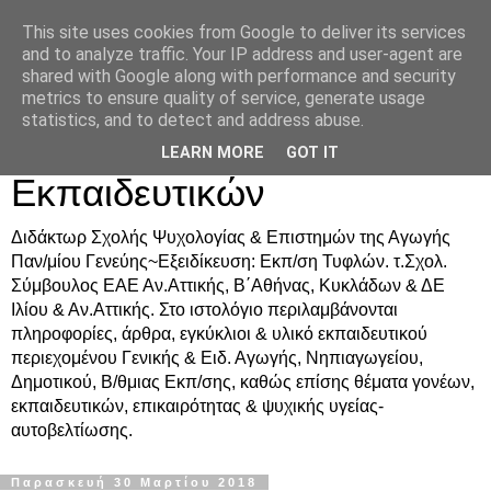
This site uses cookies from Google to deliver its services
Δρ. Ράνια Χιουρέα-
and to analyze traffic. Your IP address and user-agent are
shared with Google along with performance and security
Συμβουλευτική &
metrics to ensure quality of service, generate usage
statistics, and to detect and address abuse.
Υποστήριξη Γονέων &
LEARN MORE
GOT IT
Εκπαιδευτικών
Διδάκτωρ Σχολής Ψυχολογίας & Επιστημών της Αγωγής
Παν/μίου Γενεύης~Εξειδίκευση: Εκπ/ση Τυφλών. τ.Σχολ.
Σύμβουλος ΕΑΕ Αν.Αττικής, Β΄Αθήνας, Κυκλάδων & ΔΕ
Ιλίου & Αν.Αττικής. Στο ιστολόγιο περιλαμβάνονται
πληροφορίες, άρθρα, εγκύκλιοι & υλικό εκπαιδευτικού
περιεχομένου Γενικής & Ειδ. Αγωγής, Νηπιαγωγείου,
Δημοτικού, Β/θμιας Εκπ/σης, καθώς επίσης θέματα γονέων,
εκπαιδευτικών, επικαιρότητας & ψυχικής υγείας-
αυτοβελτίωσης.
Παρασκευή 30 Μαρτίου 2018