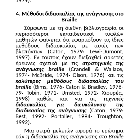
1979).
4. Μέθοδοι διδασκαλίας της ανάγνωσης στο
Braille
Σύμφωνα με τη διεθνή βιβλιογραφία οι
περισσότεροι εκπαιδευτικοί τυφλών
μαθητών φαίνεται ότι εφαρμόζουν τις ίδιες
μεθόδους διδασκαλίας με αυτές των
βλεπόντων (
Caton
, 1979
·
Lewi
-
Dumont
,
1997). Εν τούτοις έχουν διεξαχθεί αρκετές
έρευνες σχετικά με τις
στρατηγικές της
ανάγνωσης
braille
(
Crandell
&
Wallace
,
1974
·
McBride
, 1974
·
Olson
, 1976) και τις
καλύτερες μεθόδους διδασκαλίας του
braille
(
Bims
, 1976
·
Caton
&
Bradley
, 1978-
79
·
Tobin
, 1971
·
Umsted
, 1972
·
Χιουρέα,
1998) καθώς και για τις
τεχνικές
διδασκαλίας για διευκόλυνση της
διαδικασίας της ανάγνωσης
(
Caton
, 1979
·
Best
, 1992
·
Portalier
, 1994
·
Troughton
,
1992).
Μια σειρά μελετών αφορά το ερώτημα
εάν
η διδασκαλία της ανάγνωσης στο Β
raille