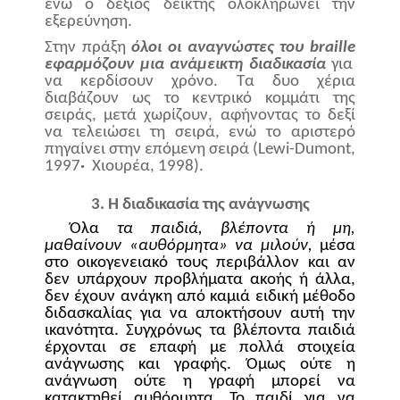
ενώ ο δεξιός δείκτης ολοκληρώνει την
εξερεύνηση.
Στην πράξη
όλοι οι αναγνώστες του
braille
εφαρμόζουν μια ανάμεικτη διαδικασία
για
να κερδίσουν χρόνο. Τα δυο χέρια
διαβάζουν ως το κεντρικό κομμάτι της
σειράς, μετά χωρίζουν, αφήνοντας το δεξί
να τελειώσει τη σειρά, ενώ το αριστερό
πηγαίνει στην επόμενη σειρά (
Lewi
-
Dumont
,
1997
·
Χιουρέα, 1998).
3. Η διαδικασία της ανάγνωσης
Όλα
τα παιδιά, βλέποντα ή μη,
μαθαίνουν «αυθόρμητα» να μιλούν,
μέσα
στο οικογενειακό τους περιβάλλον και αν
δεν υπάρχουν προβλήματα ακοής ή άλλα,
δεν έχουν ανάγκη από καμιά ειδική μέθοδο
διδασκαλίας για να αποκτήσουν αυτή την
ικανότητα. Συγχρόνως τα βλέποντα παιδιά
έρχονται σε επαφή με πολλά στοιχεία
ανάγνωσης και γραφής. Όμως ούτε η
ανάγνωση ούτε η γραφή μπορεί να
κατακτηθεί αυθόρμητα. Το παιδί για να