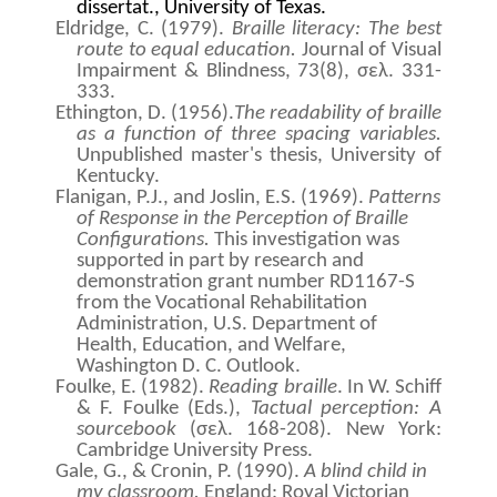
dissertat., University of Texas.
Eldridge, C. (1979).
Braille literacy: The best
route to equal education.
Journal of Visual
Impairment & Blindness, 73(8), σελ. 331-
333.
Ethington, D. (1956).
The readability of braille
as a function of three spacing variables.
Unpublished master's thesis, University of
Kentucky.
Flanigan, P.J., and Joslin,
E.S. (1969).
Patterns
of Response in the Perception of Braille
Configurations.
This investigation was
supported in part by research and
demonstration grant number RD1167-S
from the Vocational Rehabilitation
Administration, U.S. Department of
Health, Education, and Welfare,
Washington D. C. Outlook.
Foulke, E. (1982).
Reading braille
. In W. Schiff
& F. Foulke (Eds.),
Tactual perception: A
sourcebook
(σελ. 168-208). New York:
Cambridge University Press.
Gale, G., & Cronin, P. (1990).
A blind child in
my classroom.
England:
Royal Victorian