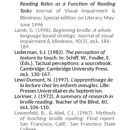
Reading Rates as a Function of Reading
Tasks
Journal of Visual Impairment &
Blindness: Special edition on Literacy May-
June 1996
Lamb, G. (1996).
Beginning braille: A whole
language based strategy.
Journal of visual
impairment & blindness,
90(3), σελ. 184-
189.
Lederman, S.J. (1982).
The perception of
texture by touch.
In: Schiff, W., Foulke, E.
(Eds.), Tactual perceptions: a sourcebook.
Cambridge: Cambridge University Press,
σελ. 130-167.
Lewi-Dumont, N. (1997).
L’apprentissage de
la lecture chez les enfants aveugles.
Lille:
Presses Universitaires du Septentrion.
Lorimer, J. (1972).
A summary of research in
braille reading.
Teacher of the Blind, 60,
σελ.
106-110.
Lowenfeld, B., & Abel, C.L. (1967).
Methods
of teaching braille reading: Final report
.
San Francisco, Calif.: San Francisco State
College