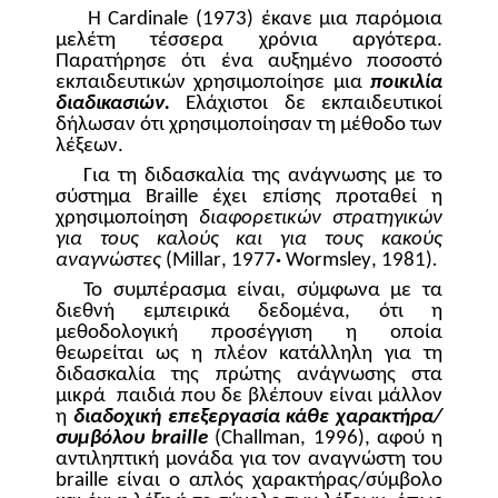
Η
Cardinale
(1973) έκανε μια παρόμοια
μελέτη τέσσερα χρόνια αργότερα.
Παρατήρησε ότι ένα αυξημένο ποσοστό
εκπαιδευτικών χρησιμοποίησε μια
ποικιλία
διαδικασιών.
Ελάχιστοι δε εκπαιδευτικοί
δήλωσαν ότι χρησιμοποίησαν τη μέθοδο των
λέξεων.
Για τη διδασκαλία της ανάγνωσης με το
σύστημα Β
raille
έχει επίσης προταθεί η
χρησιμοποίηση
διαφορετικών στρατηγικών
για τους καλούς και για τους κακούς
αναγνώστες
(
Millar
, 1977
·
Wormsley
, 1981)
.
Το συμπέρασμα είναι, σύμφωνα με τα
διεθνή εμπειρικά δεδομένα, ότι η
μεθοδολογική προσέγγιση η οποία
θεωρείται ως η πλέον κατάλληλη για τη
διδασκαλία της πρώτης ανάγνωσης στα
μικρά
παιδιά που δε βλέπουν είναι μάλλον
η
διαδοχική επεξεργασία κάθε χαρακτήρα/
συμβόλου
braille
(
Challman
, 1996), αφού η
αντιληπτική μονάδα για τον αναγνώστη του
braille
είναι ο απλός χαρακτήρας/σύμβολο