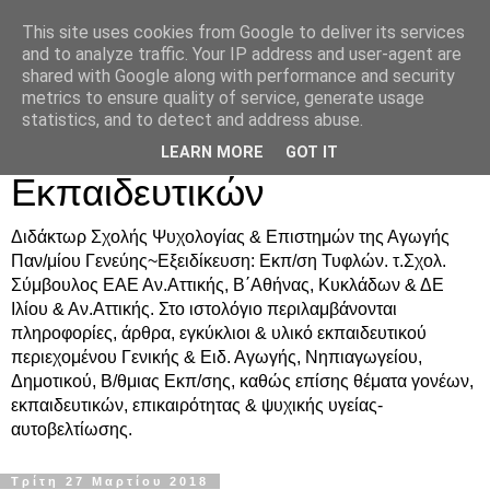
This site uses cookies from Google to deliver its services
Δρ. Ράνια Χιουρέα-
and to analyze traffic. Your IP address and user-agent are
shared with Google along with performance and security
Συμβουλευτική &
metrics to ensure quality of service, generate usage
statistics, and to detect and address abuse.
Υποστήριξη Γονέων &
LEARN MORE
GOT IT
Εκπαιδευτικών
Διδάκτωρ Σχολής Ψυχολογίας & Επιστημών της Αγωγής
Παν/μίου Γενεύης~Εξειδίκευση: Εκπ/ση Τυφλών. τ.Σχολ.
Σύμβουλος ΕΑΕ Αν.Αττικής, Β΄Αθήνας, Κυκλάδων & ΔΕ
Ιλίου & Αν.Αττικής. Στο ιστολόγιο περιλαμβάνονται
πληροφορίες, άρθρα, εγκύκλιοι & υλικό εκπαιδευτικού
περιεχομένου Γενικής & Ειδ. Αγωγής, Νηπιαγωγείου,
Δημοτικού, Β/θμιας Εκπ/σης, καθώς επίσης θέματα γονέων,
εκπαιδευτικών, επικαιρότητας & ψυχικής υγείας-
αυτοβελτίωσης.
Τρίτη 27 Μαρτίου 2018