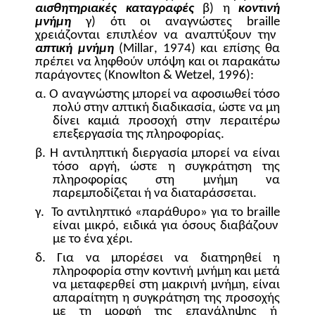
αισθητηριακές καταγραφές
β) η
κοντινή
μνήμη
γ) ότι οι αναγνώστες
braille
χρειάζονται επιπλέον να αναπτύξουν την
απτική μνήμη
(
Millar
, 1974) και επίσης θα
πρέπει να ληφθούν υπόψη και οι παρακάτω
παράγοντες (
Knowlton
&
Wetzel
, 1996):
α. Ο αναγνώστης μπορεί να αφοσιωθεί τόσο
πολύ στην απτική διαδικασία, ώστε να μη
δίνει καμιά προσοχή στην περαιτέρω
επεξεργασία της πληροφορίας.
β. Η αντιληπτική διεργασία μπορεί να είναι
τόσο αργή, ώστε η συγκράτηση της
πληροφορίας στη μνήμη να
παρεμποδίζεται ή να διαταράσσεται.
γ.
Το αντιληπτικό «παράθυρο» για το
braille
είναι μικρό, ειδικά για όσους διαβάζουν
με το ένα χέρι.
δ. Για να μπορέσει να διατηρηθεί η
πληροφορία στην κοντινή μνήμη και μετά
να μεταφερθεί στη μακρινή μνήμη, είναι
απαραίτητη η συγκράτηση της προσοχής
με τη μορφή της επανάληψης ή