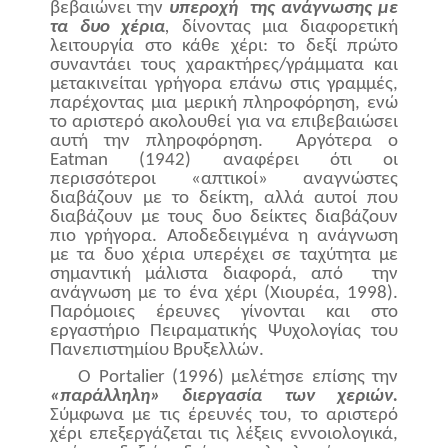
βεβαιώνει την
υπεροχή
της ανάγνωσης με
τα δυο χέρια
,
δίνοντας μια διαφορετική
λειτουργία στο κάθε χέρι: το δεξί πρώτο
συναντάει τους χαρακτήρες/γράμματα και
μετακινείται γρήγορα επάνω στις γραμμές,
παρέχοντας μια μερική πληροφόρηση, ενώ
το αριστερό ακολουθεί για να επιβεβαιώσει
αυτή την πληροφόρηση.
Αργότερα ο
Eatman
(1942) αναφέρει ότι οι
περισσότεροι «απτικοί» αναγνώστες
διαβάζουν με το δείκτη, αλλά αυτοί που
διαβάζουν με τους δυο δείκτες διαβάζουν
πιο γρήγορα. Αποδεδειγμένα η ανάγνωση
με τα δυο χέρια υπερέχει σε ταχύτητα με
σημαντική μάλιστα διαφορά, από
την
ανάγνωση με το ένα χέρι
(Χιουρέα, 1998).
Παρόμοιες έρευνες γίνονται και στο
εργαστήριο Πειραματικής Ψυχολογίας του
Πανεπιστημίου Βρυξελλών.
Ο
Portalier
(1996) μελέτησε επίσης την
«παράλληλη» διεργασία των χεριών.
Σύμφωνα με τις έρευνές του, το αριστερό
χέρι επεξεργάζεται τις λέξεις εννοιολογικά,