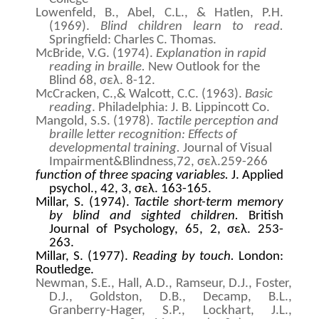
Lowenfeld, B., Abel, C.L., & Hatlen, P.H.
(1969).
Blind children learn to read.
Springfield: Charles C. Thomas.
McBride, V.G. (1974).
Explanation in rapid
reading in braille.
New Outlook for the
Blind 68, σελ. 8-12.
McCracken, C.,& Walcott, C.C. (1963).
Basic
reading
. Philadelphia: J. B. Lippincott Co
.
Mangold, S.S. (1978).
Tactile perception and
braille letter recognition: Effects of
developmental training.
Journal of Visual
Impairment&Blindness,72, σελ.259-266
function of three spacing variables.
J. Applied
psychol., 42, 3, σελ. 163-165.
Millar, S. (1974).
Tactile short-term memory
by blind and sighted children.
British
Journal of Psychology, 65, 2, σελ. 253-
263.
Millar, S. (1977).
Reading by touch.
London:
Routledge.
Newman, S.E., Hall, A.D., Ramseur, D.J., Foster,
D.J., Goldston, D.B., Decamp, B.L.,
Granberry-Hager, S.P., Lockhart, J.L.,