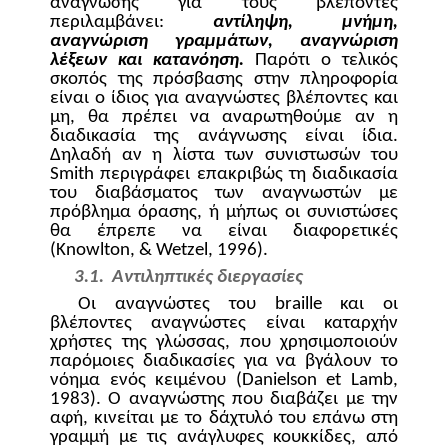
ανάγνωσης για τους βλέποντες
περιλαμβάνει:
αντίληψη, μνήμη,
αναγνώριση γραμμάτων, αναγνώριση
λέξεων και κατανόηση.
Παρότι ο τελικός
σκοπός της πρόσβασης στην πληροφορία
είναι ο ίδιος για αναγνώστες βλέποντες και
μη, θα πρέπει να αναρωτηθούμε αν η
διαδικασία της ανάγνωσης είναι ίδια.
Δηλαδή αν η λίστα των συνιστωσών του
Smith
περιγράφει επακριβώς τη διαδικασία
του διαβάσματος των αναγνωστών με
πρόβλημα όρασης, ή μήπως οι συνιστώσες
θα έπρεπε να είναι διαφορετικές
(
Knowlton
, &
Wetzel
, 1996).
3.1.
Αντιληπτικές διεργασίες
Οι αναγνώστες του
braille
και οι
βλέποντες αναγνώστες είναι καταρχήν
χρήστες της γλώσσας, που χρησιμοποιούν
παρόμοιες διαδικασίες για να βγάλουν το
νόημα ενός κειμένου (
Danielson
et
Lamb
,
1983). Ο αναγνώστης που διαβάζει με την
αφή, κινείται με το δάχτυλό του επάνω στη
γραμμή με τις ανάγλυφες κουκκίδες, από