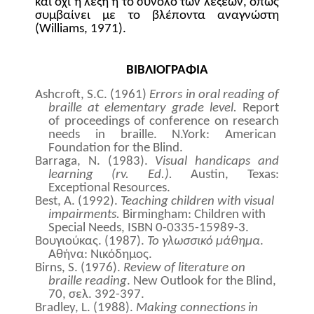
και όχι η λέξη ή το σύνολο των λέξεων, όπως
συμβαίνει με το βλέποντα αναγνώστη
(
Williams
, 1971).
ΒΙΒΛΙΟΓΡΑΦΙΑ
Ashcroft, S.C. (1961)
Errors in oral reading of
braille at elementary grade level.
Report
of proceedings of conference on research
needs in braille. N.York: American
Foundation for the Blind.
Barraga, N. (1983).
Visual handicaps and
learning (rv. Ed.).
Austin, Texas:
Exceptional Resources.
Best, A. (1992).
Teaching children with visual
impairments.
Birmingham: Children with
Special Needs, ISBN 0-0335-15989-3.
B
ουγιούκας. (1987).
Το γλωσσικό μάθημα
.
Αθήνα: Νικόδημος.
Birns
,
S
. (1976).
Review of literature on
braille reading
. New Outlook for the Blind,
70, σελ
.
392-397.
Bradley, L. (1988).
Making connections in