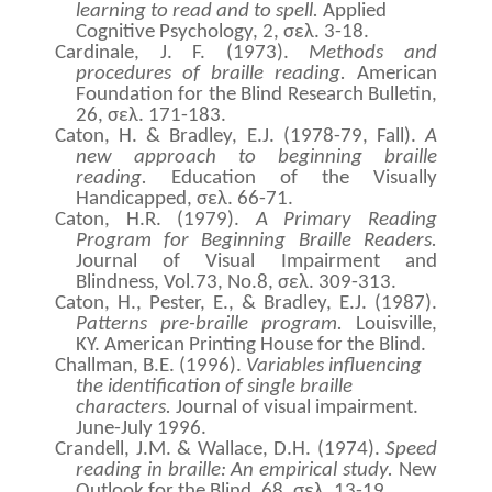
learning to read and to spell.
Applied
Cognitive Psychology, 2,
σελ
. 3-18.
Cardinale, J. F. (1973).
Methods and
procedures of braille reading.
American
Foundation for the Blind Research Bulletin,
26,
σελ
. 171-183.
Caton, H. & Bradley, E.J. (1978-79, Fall).
A
new approach to beginning braille
reading.
Education of the Visually
Handicapped, σελ. 66-71.
Caton, H.R. (1979).
A Primary Reading
Program for Beginning Braille Readers.
Journal of Visual Impairment and
Blindness, Vol.73, No.8, σελ. 309-313.
Caton, H., Pester, E., & Bradley, E.J. (1987).
Patterns pre-braille program.
Louisville,
KY. American Printing House for the Blind.
Challman, B.E. (1996).
Variables influencing
the identification of single braille
characters.
Journal of visual impairment.
June-July 1996.
Crandell, J.M. & Wallace, D.H. (1974).
Speed
reading in braille: An empirical study.
New
Outlook for the Blind
,
68, σελ. 13-19.