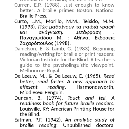
Curren, E.P. (1988). Just enough to know
better: A braille primer. Boston: National
Braille Press.
Curto, L.M., Morillo, M.M., Teixido, M.M.
(1993).
Πώς μαθαίνουν τα παιδιά γραφή
και ανάγνωση.
μετάφραση
:
Παναγιωτίδου Μ.
: Αθήνα,
E
κδόσεις
Ζαχαρόπουλος (1998).
Danielson, E. & Lamb, G. (1983). Beginning
reading/writing for braille or print readers:
Victorian Institute for the Blind. A teacher's
guide to the psycholinguistic viewpoint.
Melbourne: Royal.
De Leeuw, M., & De Leeuw, E. (1965).
Read
better, read faster. A new approach to
efficient reading.
Harmondsworth,
Middlesex: Penguin.
Duncan, B. (1974).
Touch and tell. A
readiness book for future braille readers.
Louisville, KY: American Printing House for
the Blind.
Eatman, P.F. (1942).
An analytic study of
braille reading.
Unpublished doctoral