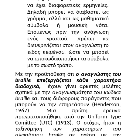
να έχει διαφορετικές ερμηνείες.
Δηλαδή μπορεί να διαβαστεί ως
γράμμα, αλλά και ως μαθηματικό
σύμβολο ή μουσική νότα.
Επομένως πριν την ανάγνωση
ενός γραπτού, πρέπει
να
διευκρινίζεται στον αναγνώστη το
είδος κειμένου,
ώστε να μπορεί
να αποκωδικοποιήσει τα σύμβολα
με το σωστό τρόπο.
Με την προϋπόθεση ότι
ο αναγνώστης του
braille
επεξεργάζεται κάθε χαρακτήρα
διαδοχικά,
έχουν γίνει αρκετές μελέτες
σχετικά με την
αναγνωσιμότητα του κώδικα
braille
και τους διάφορους παράγοντες που
μπορούν να την επηρεάσουν (
Henderson
,
1967). Μια πρώτη έρευνα
πραγματοποιήθηκε από την
Uniform
Type
Comittee
(
UTC
) (1913). Ο στόχος ήταν η
ταξινόμηση των χαρακτήρων του
αλφαβήτου
braille
σε σχέση με την