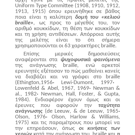
αρχή έγινε με τις πρώτες μελέτες της
Uniform
Type
Committee
(1908, 1910, 1912,
1913, 1915) όπου ερευνήθηκε σε βάθος
ποια είναι η καλύτερη
δομή του «κελιού
braille
»
,
ως προς το μέγεθός του, τον
αριθμό κουκκίδων, τη θέση των κουκκίδων
και τη χρήση αντιθέσεων. Απόρροια αυτής
της μελέτης είναι το ότι σήμερα
χρησιμοποιούνται οι 63 χαρακτήρες
braille
.
Επίσης μερικές δημοσιεύσεις
αναφέρονται στα
ψυχοφυσικά φαινόμενα
της ανάγνωσης
braille
, ενώ αρκετοί
ερευνητές εξέτασαν το πώς μαθαίνει κανείς
να διαβάζει και να γράφει στο
braille
(
Ethington
,1956
·
Lewi
-
Dumont
, 1997
·
Lowenfeld
&
Abel
, 1967, 1969
·
Newman
&
al
., 1982
·
Newman
,
Hall
,
Foster
, &
Gupta
,
1984). Ενδιαφέρον έχουν όμως και οι
έρευνες που αφορούν
την
ταχύτητα
ανάγνωσης
(
de
Leeuw
, &
de
Leeuw
, 1965
·
Olson
, 1976
·
Olson
,
Harlow
&
Williams
,
1975)
και τις παραμέτρους που μπορεί να
την επηρεάσουν, όπως
οι κινήσεις των
χεριών
κατά την ανάγνωση του
braille
και
η