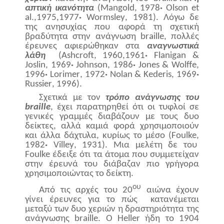
απτική ικανότητα
(
Mangold
, 1978
·
Olson
et
al
.,1975,1977
·
Wormsley
, 1981). Λόγω δε
της ανησυχίας που αφορά τη σχετική
βραδύτητα στην ανάγνωση
braille
, πολλές
έρευνες αφιερώθηκαν στα
αναγνωστικά
λάθη
(
Ashcroft
, 1960,1961
·
Flanigan
&
Joslin
, 1969
·
Johnson
, 1986
·
Jones
&
Wolffe
,
1996
·
Lorimer
, 1972
·
Nolan
&
Kederis
, 1969
·
Russier
, 1996).
Σχετικά με τον
τρόπο ανάγνωσης του
braille
, έχει παρατηρηθεί ότι οι τυφλοί σε
γενικές γραμμές διαβάζουν με τους δυο
δείκτες, αλλά καμιά φορά χρησιμοποιούν
και άλλα δάχτυλα, κυρίως το μέσο (
Foulke
,
1982
·
Villey
, 1931). Μια μελέτη δε του
Foulke
έδειξε ότι τα άτομα που συμμετείχαν
στην έρευνά του διάβαζαν πιο γρήγορα
χρησιμοποιώντας το δείκτη.
ου
Από τις αρχές του 20
αιώνα έχουν
γίνει έρευνες για το πώς
κατανέμεται
μεταξύ των δυο χεριών η δραστηριότητα της
ανάγνωσης
braille
. Ο
Heller
ήδη το 1904