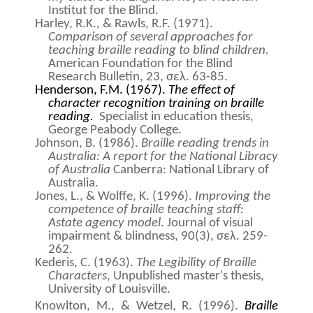
Institut for the Blind.
Harley, R.K., & Rawl
s, R.F. (1971).
Comparison of several approaches for
teaching braille
reading to blind children
.
American Foundation for the Blind
Research Bulletin, 23,
σελ
.
63-85.
Henderson, F.M. (1967).
The effect of
character recognition training on braille
reading.
Specialist in education thesis,
George Peabody College.
Johnson, B. (1986).
Braille reading trends in
Australia: A report for the National Libracy
of Australia
Canberra: National Library of
Australia.
Jones, L., & Wolffe, K. (1996).
Improving the
competence of braille teaching staff:
Astate agency model
. Journal of visual
impairment & blindness,
90(3), σελ. 259-
262.
Kederis, C. (1963).
The Legibility of Braille
Characters
, Unpublished master's thesis,
University of Louisville.
Knowlton, M.,
&
Wetzel, R. (1996).
Braille