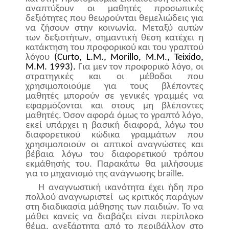
αναπτύξουν οι μαθητές προσωπικές
δεξιότητες που θεωρούνται θεμελιώδεις για
να ζήσουν στην κοινωνία. Μεταξύ αυτών
των δεξιοτήτων, σημαντική θέση κατέχει η
κατάκτηση του προφορικού και του γραπτού
λόγου
(
Curto
,
L
.
M
.,
Morillo
,
M
.
M
.,
Teixido
,
M
.
M
. 1993).
Για μεν τον προφορικό λόγο, οι
στρατηγικές και οι μέθοδοι που
χρησιμοποιούμε για τους βλέποντες
μαθητές μπορούν σε γενικές γραμμές να
εφαρμόζονται και στους μη βλέποντες
μαθητές. Όσον αφορά όμως το γραπτό λόγο,
εκεί υπάρχει η βασική διαφορά, λόγω του
διαφορετικού κώδικα γραμμάτων που
χρησιμοποιούν οι απτικοί αναγνώστες και
βέβαια λόγω του διαφορετικού τρόπου
εκμάθησής του. Παρακάτω θα μιλήσουμε
για το μηχανισμό της ανάγνωσης
braille
.
Η αναγνωστική ικανότητα έχει ήδη προ
πολλού αναγνωριστεί
ως κριτικός παράγων
στη διαδικασία μάθησης των παιδιών. Το να
μάθει κανείς να διαβάζει είναι περίπλοκο
θέμα, ανεξάρτητα από το περιβάλλον στο