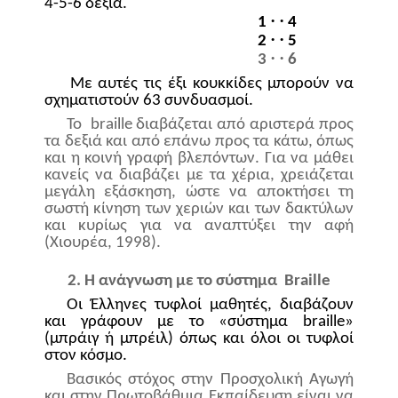
4-5-6 δεξιά.
·
·
1
4
·
·
2
5
·
·
3
6
Με αυτές τις έξι κουκκίδες μπορούν να
σχηματιστούν 63 συνδυασμοί.
Το
braille
διαβάζεται από αριστερά προς
τα δεξιά και από επάνω προς τα κάτω, όπως
και η κοινή γραφή βλεπόντων. Για να μάθει
κανείς να διαβάζει με τα χέρια, χρειάζεται
μεγάλη εξάσκηση, ώστε να αποκτήσει τη
σωστή κίνηση των χεριών και των δακτύλων
και κυρίως για να αναπτύξει την αφή
(Χιουρέα, 1998).
2. Η ανάγνωση με το σύστημα
Braille
Οι Έλληνες τυφλοί μαθητές, διαβάζουν
και γράφουν με το «σύστημα
braille
»
(μπράιγ ή μπρέιλ) όπως και όλοι οι τυφλοί
στον κόσμο.
Βασικός στόχος στην Προσχολική Αγωγή
και στην Πρωτοβάθμια Εκπαίδευση είναι να