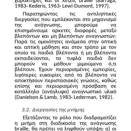
χαρακτήρες και οι λέξεις
braille
(
Barraga
,
1983
·
Kederis
, 1963
·
Lewi
-
Dumont
, 1997).
Παρατηρώντας τις αντιληπτικές
διεργασίες που εμπλέκονται στο μηχανισμό
της ανάγνωσης, μπορούμε να
επισημάνουμε αρκετές διαφορές μεταξύ
βλεπόντων και μη βλεπόντων αναγνωστών:
Παρά τις ομοιότητες ανάμεσα στην οπτική
και απτική μάθηση και στον τρόπο με τον
οποίο τα παιδιά βλέποντα ή μη βλέποντα
εκπαιδεύονται, τα τυφλά παιδιά δεν
μπορούν να μάθουν μιμούμενα ό,τι
βλέπουν. Έχουν περιορισμένες εμπειρίες,
λιγότερες ευκαιρίες από τα βλέποντα να
αποκτήσουν περιστασιακές γνώσεις, καθώς
επίσης και περιορισμένη πρόσβαση σε
κατάλληλο (ανάγλυφο) αναγνωστικό υλικό
(
Danielson
&
Lamb
, 1983
·
Lederman
, 1982).
3.2.
Διεργασίες της μνήμης
Εξετάζοντας το ρόλο που διαδραματίζει
η μνήμη στη διαδικασία της ανάγνωσης
braille
, θα πρέπει να ληφθούν υπόψη: α) οι