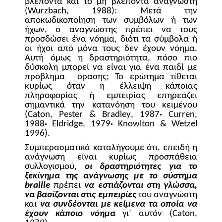
βλέποντα και το μη βλέποντα αναγνώστη
(
Wurzbach
, 1988): Μετά την
αποκωδικοποίηση των συμβόλων ή των
ήχων, ο αναγνώστης πρέπει να τους
προσδώσει ένα νόημα, διότι τα σύμβολα ή
οι ήχοι από μόνα τους δεν έχουν νόημα.
Αυτή όμως η δραστηριότητα, πόσο πιο
δύσκολη μπορεί να είναι για ένα παιδί με
πρόβλημα
όρασης; Το ερώτημα τίθεται
κυρίως όταν η έλλειψη κάποιας
πληροφορίας ή εμπειρίας επηρεάζει
σημαντικά την κατανόηση του κειμένου
(
Caton
,
Pester
&
Bradley
, 1987
·
Curren
,
1988
·
Eldridge
, 1979
·
Knowlton
&
Wetzel
1996).
Συμπερασματικά καταλήγουμε ότι, επειδή η
ανάγνωση είναι κυρίως προσπάθεια
συλλογισμού,
οι δραστηριότητες για το
ξεκίνημα της ανάγνωσης με το σύστημα
braille
πρέπει
να εστιάζονται στη γλώσσα,
να βασίζονται στις εμπειρίες
του αναγνώστη
και
να συνδέονται με κείμενα τα οποία να
έχουν κάποιο νόημα
γι’ αυτόν (
Caton
,