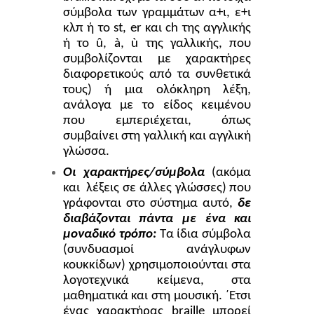
σύμβολα των γραμμάτων α+ι, ε+ι
κλπ ή το
st
,
er
και
ch
της αγγλικής
ή το û, à, ù της γαλλικής, που
συμβολίζονται με χαρακτήρες
διαφορετικούς από τα συνθετικά
τους) ή μια ολόκληρη λέξη,
ανάλογα με το είδος κειμένου
που εμπεριέχεται, όπως
συμβαίνει στη γαλλική και αγγλική
γλώσσα.
Οι χαρακτήρες/σύμβολα
(ακόμα
και
λέξεις σε άλλες γλώσσες) που
γράφονται στο σύστημα αυτό,
δε
διαβάζονται πάντα με ένα και
μοναδικό τρόπο:
Τα ίδια σύμβολα
(συνδυασμοί ανάγλυφων
κουκκίδων) χρησιμοποιούνται στα
λογοτεχνικά κείμενα, στα
μαθηματικά και στη μουσική. ΄Ετσι
ένας χαρακτήρας
braille
μπορεί