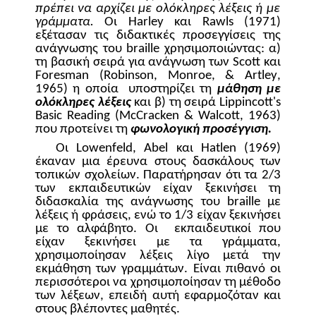
πρέπει να αρχίζει με ολόκληρες λέξεις ή με
γράμματα.
Οι
Harley
και
Rawls
(1971)
εξέτασαν τις διδακτικές προσεγγίσεις της
ανάγνωσης του
braille
χρησιμοποιώντας: α)
τη βασική σειρά για ανάγνωση των
Scott
και
Foresman
(
Robinson
,
Monroe
, &
Artley
,
1965) η οποία
υποστηρίζει τη
μάθηση με
ολόκληρες λέξεις
και β) τη σειρά
Lippincott
'
s
Basic
Reading
(
McCracken
&
Walcott
, 1963)
που προτείνει τη
φωνολογική προσέγγιση.
Οι
Lowenfeld
,
Abel
και
Hatlen
(1969)
έκαναν μια έρευνα στους δασκάλους των
τοπικών σχολείων. Παρατήρησαν ότι τα 2/3
των εκπαιδευτικών είχαν ξεκινήσει τη
διδασκαλία της ανάγνωσης του
braille
με
λέξεις ή φράσεις, ενώ το 1/3 είχαν ξεκινήσει
με το αλφάβητο. Οι
εκπαιδευτικοί που
είχαν ξεκινήσει με τα γράμματα,
χρησιμοποίησαν λέξεις λίγο μετά την
εκμάθηση των γραμμάτων. Είναι πιθανό οι
περισσότεροι να χρησιμοποίησαν τη μέθοδο
των λέξεων, επειδή αυτή εφαρμοζόταν και
στους βλέποντες μαθητές.