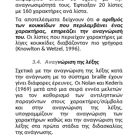
αναγνωσιμότητά τους. Έφτιαξαν 20 λίστες
με 160 χαρακτήρες ανά λίστα.
Τα αποτελέσματα δείχνουν ότι
ο αριθμός
των κουκκίδων που περιλαμβάνει ένας
χαρακτήρας, επηρεάζει την αναγνώρισή
του.
Οι λίστες που περιείχαν χαρακτήρες με
λίγες κουκκίδες διαβάζονταν πιο γρήγορα
(
Knowlton
&
Wetzel
, 1996).
3.4.
Αναγ
νώριση της λέξης
Σχετικά με την αναγνώριση της λέξης κατά
την ανάγνωση με το σύστημα
braille
έχουν
γίνει διάφορες έρευνες. Οι
Nolan
και
Kederis
(1969) μετά από μια σειρά εννέα μελετών
για τον
καθορισμό των αντιληπτικών
παραγόντων στους χαρακτήρες/σύμβολα
και στην αναγνώριση της λέξης,
υπογραμμίζουν την αναγνώριση των
χαρακτήρων καθώς και την αναγνώριση της
λέξης στα πρώτα στάδια της διδασκαλίας
της ανάγνωσης.