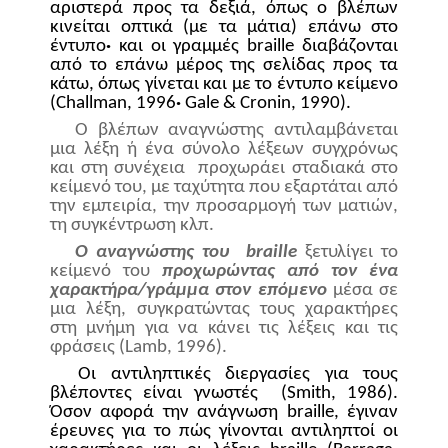
αριστερά προς τα δεξιά, όπως ο βλέπων
κινείται οπτικά (με τα μάτια) επάνω στο
έντυπο
·
και οι γραμμές
braille
διαβάζονται
από το επάνω μέρος της σελίδας προς τα
κάτω, όπως γίνεται και με το έντυπο κείμενο
(
Challman
, 1996
·
Gale
&
Cronin
, 1990).
O
βλέπων αναγνώστης αντιλαμβάνεται
μια λέξη ή ένα σύνολο λέξεων συγχρόνως
και στη συνέχεια
προχωράει σταδιακά στο
κείμενό του, με ταχύτητα που εξαρτάται από
την εμπειρία, την προσαρμογή των ματιών,
τη συγκέντρωση κλπ.
Ο αναγνώστης του
braille
ξετυλίγει το
κείμενό του
προχωρώντας από τον ένα
χαρακτήρα/γράμμα στον επόμενο
μέσα σε
μια λέξη, συγκρατώντας τους χαρακτήρες
στη μνήμη για να κάνει τις λέξεις και τις
φράσεις (
Lamb
, 1996).
Οι αντιληπτικές διεργασίες για τους
βλέποντες είναι γνωστές
(
Smith
, 1986).
Όσον αφορά την ανάγνωση
braille
, έγιναν
έρευνες για το πώς γίνονται αντιληπτοί οι