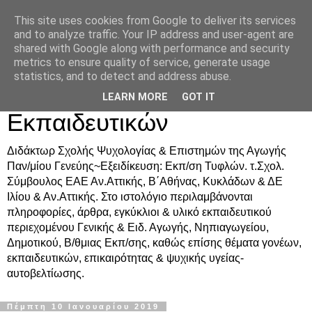
This site uses cookies from Google to deliver its services
Δρ. Ράνια Χιουρέα-
and to analyze traffic. Your IP address and user-agent are
shared with Google along with performance and security
Συμβουλευτική &
metrics to ensure quality of service, generate usage
statistics, and to detect and address abuse.
Υποστήριξη Γονέων &
LEARN MORE
GOT IT
Εκπαιδευτικών
Διδάκτωρ Σχολής Ψυχολογίας & Επιστημών της Αγωγής
Παν/μίου Γενεύης~Εξειδίκευση: Εκπ/ση Τυφλών. τ.Σχολ.
Σύμβουλος ΕΑΕ Αν.Αττικής, Β΄Αθήνας, Κυκλάδων & ΔΕ
Ιλίου & Αν.Αττικής. Στο ιστολόγιο περιλαμβάνονται
πληροφορίες, άρθρα, εγκύκλιοι & υλικό εκπαιδευτικού
περιεχομένου Γενικής & Ειδ. Αγωγής, Νηπιαγωγείου,
Δημοτικού, Β/θμιας Εκπ/σης, καθώς επίσης θέματα γονέων,
εκπαιδευτικών, επικαιρότητας & ψυχικής υγείας-
αυτοβελτίωσης.
Πέμπτη 10 Ιανουαρίου 2019